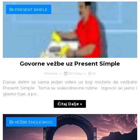
PRESENT SIMPLE
Govorne vežbe uz Present Simple
Marina
30 May
0
Danas delim sa vama jedan video uz koji možete da vežbate
Present Simple . Tema su svakodnevne rutine. Izgovor se jasno i
glasno čuje, a po...
Čitaj Dalje »
VEŽBE ENGLESKOG