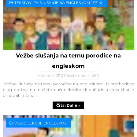
TEKSTOVI ZA SLUŠANJE NA ENGLESKOM JEZIKU
Vežbe slušanja na temu porodice na
engleskom
Marina
09 September
0
Vežbe slušanja na temu porodice na engleskom U prethodnim
blog postovima možete naći nekoliko dobrih ideja za vežbanje
osnovnih reči na t...
Čitaj Dalje »
VIDEO LEKCIJE ENGLESKOG