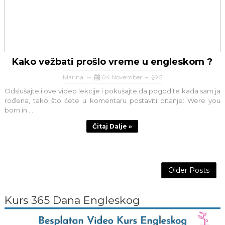
Kako vežbati prošlo vreme u engleskom ?
Marina
04 November
5
Odslušajte i ove video lekcije i pokušajte da pogodite kada sam ja
rođena, tako što ćete u komentaru postaviti pitanje: Were you
born in ...
Čitaj Dalje »
Older Posts
Kurs 365 Dana Engleskog