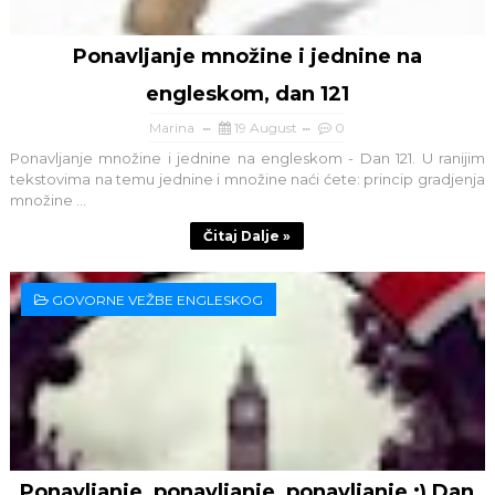
Ponavljanje množine i jednine na
engleskom, dan 121
Marina
19 August
0
Ponavljanje množine i jednine na engleskom - Dan 121. U ranijim
tekstovima na temu jednine i množine naći ćete: princip gradjenja
množine ...
Čitaj Dalje »
GOVORNE VEŽBE ENGLESKOG
Ponavljanje, ponavljanje, ponavljanje :) Dan