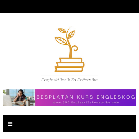
Engleski Jezik Za Početnike