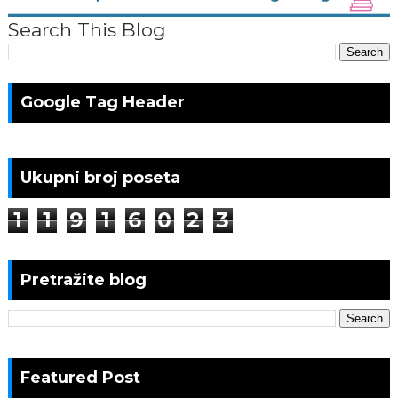
Search This Blog
Google Tag Header
Ukupni broj poseta
1
1
9
1
6
0
2
3
Pretražite blog
Featured Post