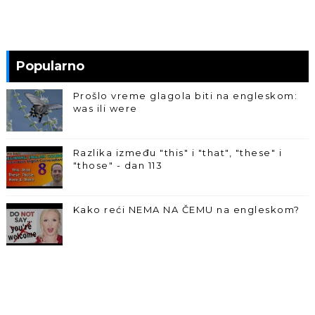
Popularno
Prošlo vreme glagola biti na engleskom:
was ili were
Razlika između "this" i "that", "these" i
"those" - dan 113
Kako reći NEMA NA ČEMU na engleskom?