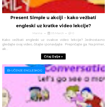
Present Simple u akciji - kako vežbati
engleski uz kratke video lekcije?
Marina
05 March
0
Kako vežbati engleski uz ovakve video lekcije? Jednostavno
gledajte ovaj video, čitajte i ponavljajte. Prepričajte ga. Na primer,
ak...
Čitaj Dalje »
UČENJE ENGLESKOG