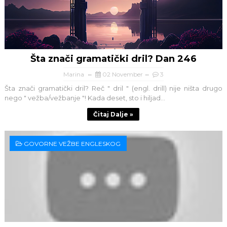
Šta znači gramatički dril? Dan 246
Marina
02 November
3
Šta znači gramatički dril? Reč " dril " (engl. drill) nije ništa drugo
nego " vežba/vežbanje "! Kada deset, sto i hiljad...
Čitaj Dalje »
GOVORNE VEŽBE ENGLESKOG