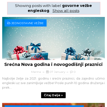
Showing posts with label
govorne vežbe
engleskog
.
Show all posts
JEDNOSTAVNE VEŽBE
Srećna Nova godina i novogodišnji praznici
Marina
07 January
0
Najbolje želje za 2021. godinu i srećni praznici, da zajedno učimo
engleski uz sve zanimljivije vežbe! Posle punih 10 godina druženja i
prek...
Čitaj Dalje »