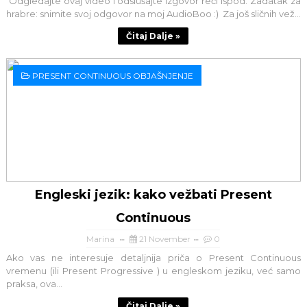
Odgledajte ovaj video i odslušajte izgovor reči ispod. Zadatak za
hrabre: snimite svoj odgovor na moj AudioBoo :) Za još sličnih vež...
Čitaj Dalje »
PRESENT CONTINUOUS OBJAŠNJENJE
Engleski jezik: kako vežbati Present
Continuous
Marina
21 November
0
Ako vas ne interesuje detaljnija priča o Present Continuous
vremenu (ili Present Progressive ) u engleskom jeziku, već samo
praksa, ova...
Čitaj Dalje »