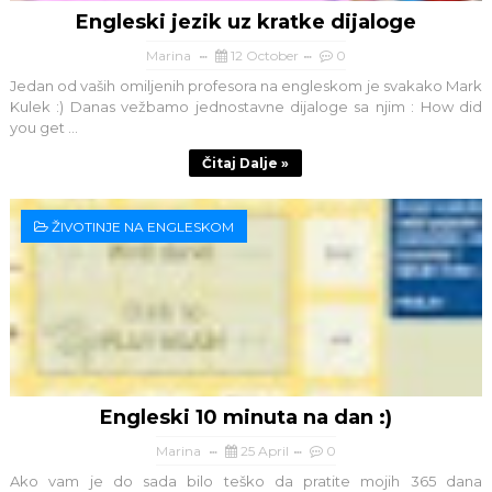
Engleski jezik uz kratke dijaloge
Marina
12 October
0
Jedan od vaših omiljenih profesora na engleskom je svakako Mark
Kulek :) Danas vežbamo jednostavne dijaloge sa njim : How did
you get ...
Čitaj Dalje »
ŽIVOTINJE NA ENGLESKOM
Engleski 10 minuta na dan :)
Marina
25 April
0
Ako vam je do sada bilo teško da pratite mojih 365 dana