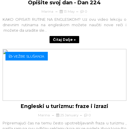
Opišite svoj dan - Dan 224
Marina
13 May
0
KAKO OPISATI RUTINE NA ENGLESKOM? Uz ovu video lekciju o
dnevnim rutinama na engleskom možete naučiti nove reči i
možete da uradite sle...
Čitaj Dalje »
VEŽBE SLUŠANJA
Engleski u turizmu: fraze i izrazi
Marina
25 January
0
Pripremajući čas na temu često upotrebljavanih fraza u turizmu ,
naišla sam na ovu odličnu reklamu koja mi se svidela zbog toga što