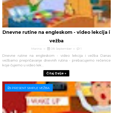
Dnevne rutine na engleskom - video lekcija i
vežba
Marina
08 September
1
Dnevne rutine na engleskom - video lekcija i vežba Danas
vežbamo prepričavanje dnevnih rutina - prebacujemo rečenice
koje čujemo u video lek...
Čitaj Dalje »
PRESENT SIMPLE VEŽBA