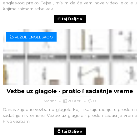
engleskog preko Fejsa , mislim da će vam nove video lekcije u
kojima snimam sebe kak...
Čitaj Dalje »
VEŽBE ENGLESKOG
Vežbe uz glagole - prošlo i sadašnje vreme
Marina
20 April
0
Danas zajedno vežbamo glagole koji iskazuju radnju, u prošlom i
sadašnjem vremenu. Vežbe uz glagole - prošlo i sadašnje vreme
Prvo vežbam...
Čitaj Dalje »