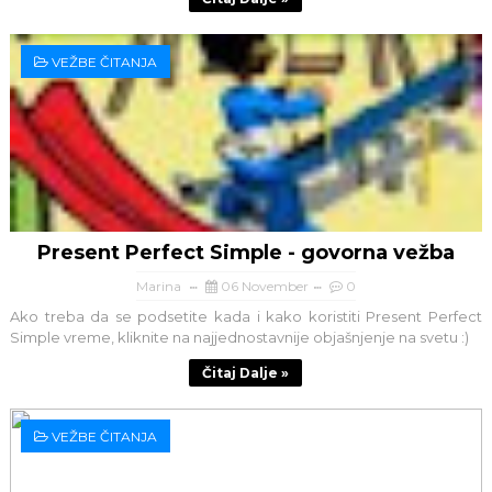
VEŽBE ČITANJA
Present Perfect Simple - govorna vežba
Marina
06 November
0
Ako treba da se podsetite kada i kako koristiti Present Perfect
Simple vreme, kliknite na najjednostavnije objašnjenje na svetu :)
Čitaj Dalje »
VEŽBE ČITANJA