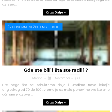
uz jasno...
Čitaj Dalje »
GOVORNE VEŽBE ENGLESKOG
Gde ste bili i šta ste radili ?
Marina
16 November
1
Pre nego što se zahuktamo dalje i uradimo nove lekcije
engleskog od 70 do 100 , vreme je da malo ponovimo sve što smo
učili ranije uz ovaj ...
Čitaj Dalje »