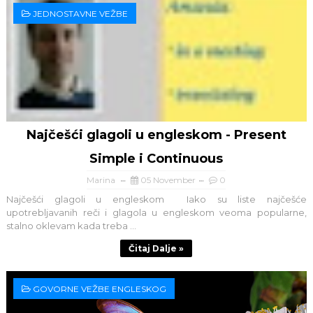
JEDNOSTAVNE VEŽBE
Najčešći glagoli u engleskom - Present
Simple i Continuous
Marina
05 November
0
Najčešći glagoli u engleskom Iako su liste najčešće
upotrebljavanih reči i glagola u engleskom veoma popularne,
stalno oklevam kada treba ...
Čitaj Dalje »
GOVORNE VEŽBE ENGLESKOG