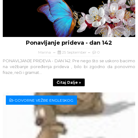
Ponavljanje prideva - dan 142
Marina
25 September
0
PONAVLJANJE PRIDEVA - DAN 142. Pre nego što se uskoro bacimo
na vežbanje poređenja prideva , bilo bi zgodno da ponovimo
fraze, reči i gramat...
Čitaj Dalje »
GOVORNE VEŽBE ENGLESKOG