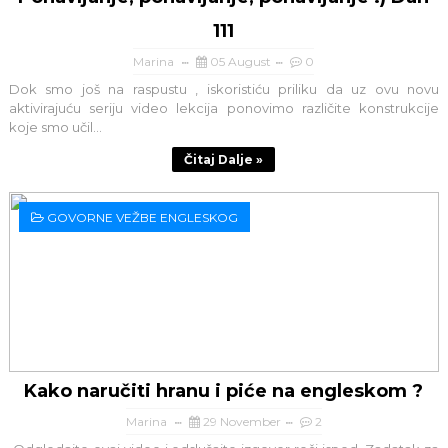
111
Marina
05 August
0
Dok smo još na raspustu , iskoristiću priliku da uz ovu novu
aktivirajuću seriju video lekcija ponovimo različite konstrukcije
koje smo učil...
Čitaj Dalje »
GOVORNE VEŽBE ENGLESKOG
Kako naručiti hranu i piće na engleskom ?
Marina
29 November
2