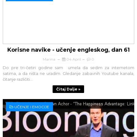
Korisne navike - učenje engleskog, dan 61
Marina
04 April
0
Do pre tri-četiri godine sam umela da sedim za internetom
satima, a da ništa ne uradim. Gledanje zabavnih Youtube kanala,
čitanje različiti...
Čitaj Dalje »
UČENJE I EMOCIJE