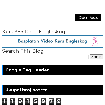
Older Posts
Kurs 365 Dana Engleskog
Search This Blog
Google Tag Header
Ukupni broj poseta
1
1
9
1
5
9
7
9