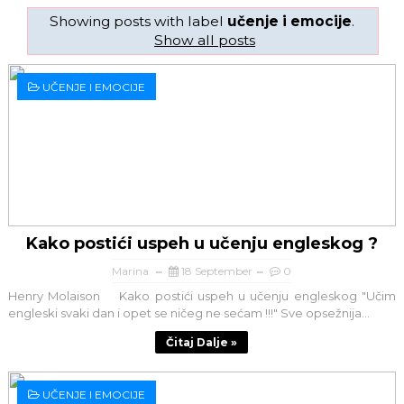
Showing posts with label
učenje i emocije
.
Show all posts
UČENJE I EMOCIJE
Kako postići uspeh u učenju engleskog ?
Marina
18 September
0
Henry Molaison Kako postići uspeh u učenju engleskog "Učim
engleski svaki dan i opet se ničeg ne sećam !!!" Sve opsežnija...
Čitaj Dalje »
UČENJE I EMOCIJE