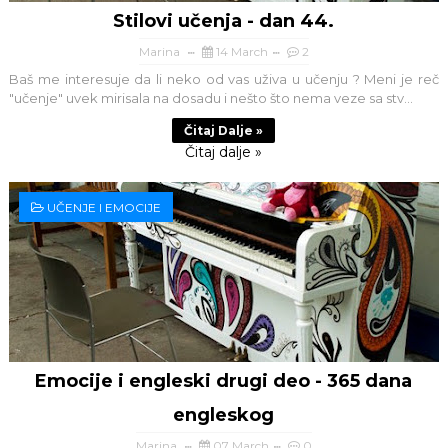
Stilovi učenja - dan 44.
Marina
14 March
2
Baš me interesuje da li neko od vas uživa u učenju ? Meni je reč
"učenje" uvek mirisala na dosadu i nešto što nema veze sa stv...
Čitaj Dalje »
Čitaj dalje »
UČENJE I EMOCIJE
Emocije i engleski drugi deo - 365 dana
engleskog
Marina
07 March
0