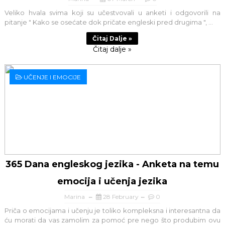
Veliko hvala svima koji su učestvovali u anketi i odgovorili na
pitanje " Kako se osećate dok pričate engleski pred drugima ", ...
Čitaj Dalje »
Čitaj dalje »
UČENJE I EMOCIJE
365 Dana engleskog jezika - Anketa na temu
emocija i učenja jezika
Marina
28 February
0
Priča o emocijama i učenju je toliko kompleksna i interesantna da
ću morati da vas zamolim za pomoć pre nego što produbim ovu