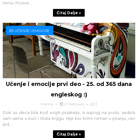
temu: Poziva...
Čitaj Dalje »
UČENJE I EMOCIJE
Učenje i emocije prvi deo - 25. od 365 dana
engleskog :)
Marina
21 February
3
Dok su deca bila kod svojih prijatelja, a suprug na poslu, sedela
sam sama u kući i čitala knjigu. Nije bio krimi roman u pitanju, već
jed...
Čitaj Dalje »