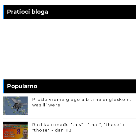
Pratioci bloga
Popularno
Prošlo vreme glagola biti na engleskom:
was ili were
Razlika između "this" i "that", "these" i
"those" - dan 113