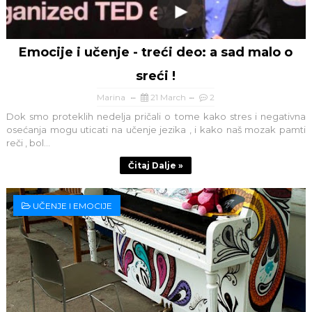
Emocije i učenje - treći deo: a sad malo o
sreći !
Marina
21 March
2
Dok smo proteklih nedelja pričali o tome kako stres i negativna
osećanja mogu uticati na učenje jezika , i kako naš mozak pamti
reči , bol...
Čitaj Dalje »
UČENJE I EMOCIJE