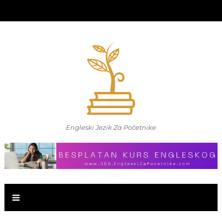
Engleski Jezik Za Početnike