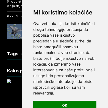
Present Perfect Simple - najjednostavnije
objašnjenje :-)
Mi koristimo kolačiće
Past Simple i Past Continuous - razlika
Ova veb lokacija koristi kolačiće i
Prošlo vreme glagola biti na
druge tehnologije praćenja da
engleskom: was ili were
poboljša vaše iskustvo
pregledanja u sledeće svrhe:
da
biste omogućili osnovnu
funkcionalnost veb stranice
,
da
Tags
biste pružili bolje iskustvo na veb
lokaciji
,
da izmerimo vaše
interesovanje za naše proizvode i
Kako promeniti tekst na engleskom?
usluge i da personalizujemo
marketinške interakcije
,
da biste
isporučili oglase koji su vam
relevantniji
.
Update cookies preferences
OK