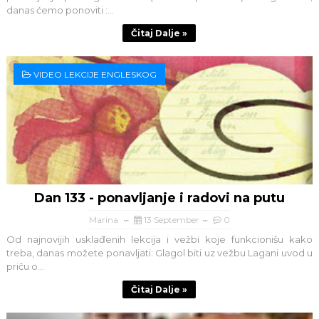
danas ćemo ponoviti :...
Čitaj Dalje »
VIDEO LEKCIJE ENGLESKOG
Dan 133 - ponavljanje i radovi na putu
Marina
13 September
0
Od najnovijih usklađenih lekcija i vežbi koje funkcionišu kako
treba, danas možete ponavljati: Glagol biti uz vežbu Lagani uvod u
priču o...
Čitaj Dalje »