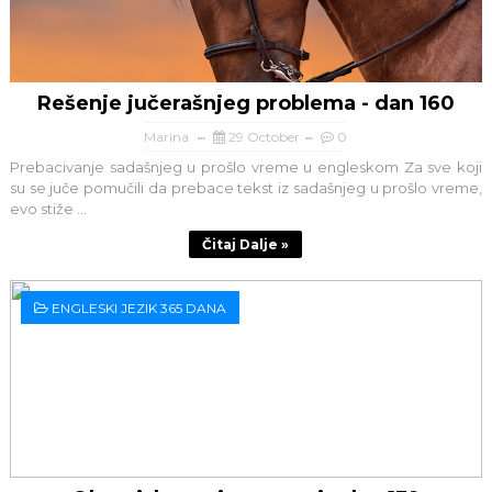
Rešenje jučerašnjeg problema - dan 160
Marina
29 October
0
Prebacivanje sadašnjeg u prošlo vreme u engleskom Za sve koji
su se juče pomučili da prebace tekst iz sadašnjeg u prošlo vreme,
evo stiže ...
Čitaj Dalje »
ENGLESKI JEZIK 365 DANA