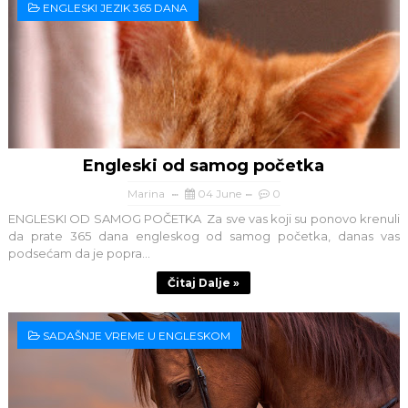
ENGLESKI JEZIK 365 DANA
Engleski od samog početka
Marina
04 June
0
ENGLESKI OD SAMOG POČETKA Za sve vas koji su ponovo krenuli
da prate 365 dana engleskog od samog početka, danas vas
podsećam da je popra...
Čitaj Dalje »
SADAŠNJE VREME U ENGLESKOM