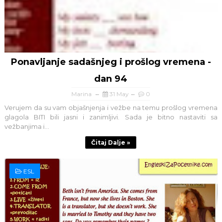
Ponavljanje sadašnjeg i prošlog vremena -
dan 94
Marina
31 May
0
Verujem da su vam objašnjenja i vežbe na temu prošlog vremena
glagola BITI bili jasni i zanimljivi. Sada je bitno nastaviti sa
vežbanjima i...
Čitaj Dalje »
ESL