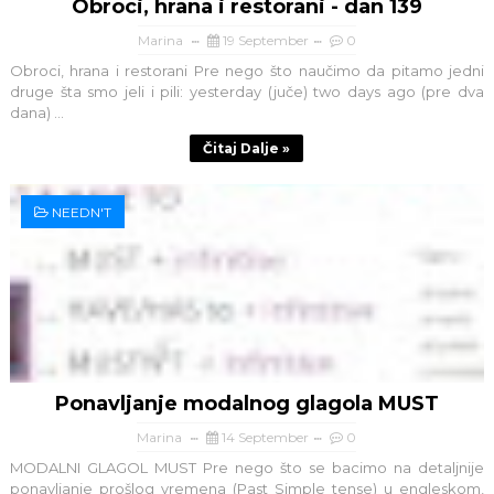
Obroci, hrana i restorani - dan 139
Marina
19 September
0
Obroci, hrana i restorani Pre nego što naučimo da pitamo jedni
druge šta smo jeli i pili: yesterday (juče) two days ago (pre dva
dana) ...
Čitaj Dalje »
NEEDN'T
Ponavljanje modalnog glagola MUST
Marina
14 September
0
MODALNI GLAGOL MUST Pre nego što se bacimo na detaljnije
ponavljanje prošlog vremena (Past Simple tense) u engleskom,