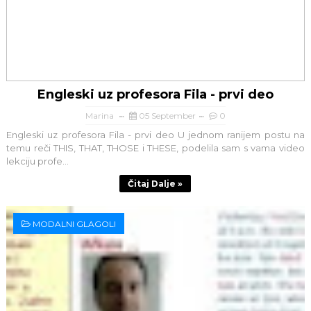
Engleski uz profesora Fila - prvi deo
Marina
05 September
0
Engleski uz profesora Fila - prvi deo U jednom ranijem postu na
temu reči THIS, THAT, THOSE i THESE, podelila sam s vama video
lekciju profe...
Čitaj Dalje »
MODALNI GLAGOLI