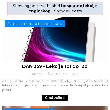
Showing posts with label
besplatne lekcije
engleskog
.
Show all posts
BESPLATNE LEKCIJE ENGLESKOG
DAN 359 - Lekcije 101 do 120
Marina
24 January
0
Ako se pitate zašto ovako sporo objavljujem e-knjižice sa video
lekcijama , to je zbog toga što sam koristila Zinepal program koji
je prili...
Čitaj Dalje »