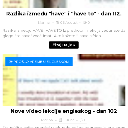
Razlika između "have" i "have to" - dan 112.
Marina
06 August
0
Razlika izmedju HAVE i HAVE TO Iz prethodnih lekcija već znate da
glagol "to have" znači imati. Ako kažete "I have a frien...
Čitaj Dalje »
PROŠLO VREME U ENGLESKOM
Nove video lekcije engleskog - dan 102
Marina
11 June
0
Šta mislite zašto sportisti uvek rade vežbe zagrevanja pre nego