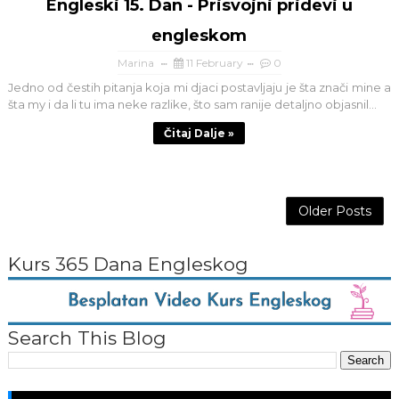
Engleski 15. Dan - Prisvojni pridevi u
engleskom
Marina
11 February
0
Jedno od čestih pitanja koja mi djaci postavljaju je šta znači mine a
šta my i da li tu ima neke razlike, što sam ranije detaljno objasnil...
Čitaj Dalje »
Older Posts
Kurs 365 Dana Engleskog
Search This Blog