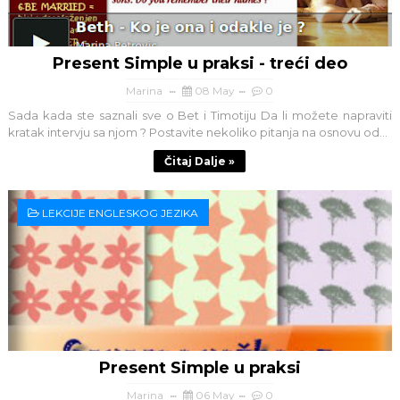
Present Simple u praksi - treći deo
Marina
08 May
0
Sada kada ste saznali sve o Bet i Timotiju Da li možete napraviti
kratak intervju sa njom ? Postavite nekoliko pitanja na osnovu od...
Čitaj Dalje »
LEKCIJE ENGLESKOG JEZIKA
Present Simple u praksi
Marina
06 May
0