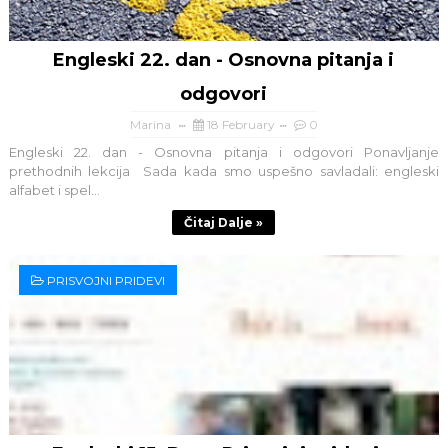
Engleski 22. dan - Osnovna pitanja i
odgovori
Marina
18 February
0
Engleski 22. dan - Osnovna pitanja i odgovori Ponavljanje
prethodnih lekcija Sada kada smo uspešno savladali: engleski
alfabet i spel...
Čitaj Dalje »
PRISVOJNI PRIDEVI