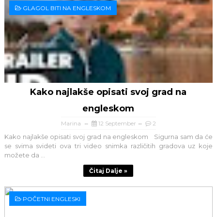
GLAGOL BITI NA ENGLESKOM
Kako najlakše opisati svoj grad na
engleskom
Marina
12 September
2
Kako najlakše opisati svoj grad na engleskom Sigurna sam da će
se svima svideti ova tri video snimka različitih gradova uz koje
možete da ...
Čitaj Dalje »
POČETNI ENGLESKI