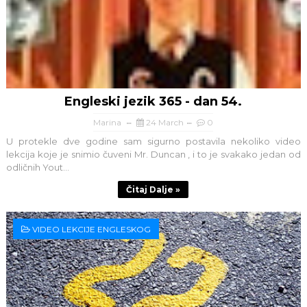
Engleski jezik 365 - dan 54.
Marina
24 March
0
U protekle dve godine sam sigurno postavila nekoliko video
lekcija koje je snimio čuveni Mr. Duncan , i to je svakako jedan od
odličnih Yout...
Čitaj Dalje »
VIDEO LEKCIJE ENGLESKOG