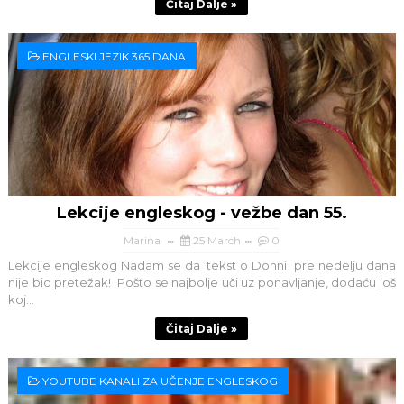
Čitaj Dalje »
ENGLESKI JEZIK 365 DANA
Lekcije engleskog - vežbe dan 55.
Marina
25 March
0
Lekcije engleskog Nadam se da tekst o Donni pre nedelju dana
nije bio pretežak! Pošto se najbolje uči uz ponavljanje, dodaću još
koj...
Čitaj Dalje »
YOUTUBE KANALI ZA UČENJE ENGLESKOG