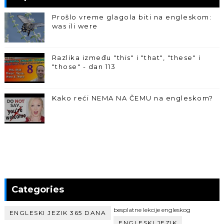
Prošlo vreme glagola biti na engleskom:
was ili were
Razlika između "this" i "that", "these" i
"those" - dan 113
Kako reći NEMA NA ČEMU na engleskom?
Categories
besplatne lekcije engleskog
ENGLESKI JEZIK 365 DANA
ENGLESKI JEZIK