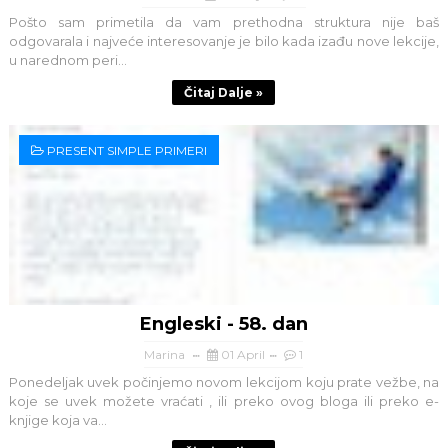
Pošto sam primetila da vam prethodna struktura nije baš
odgovarala i najveće interesovanje je bilo kada izađu nove lekcije,
u narednom peri...
Čitaj Dalje »
PRESENT SIMPLE PRIMERI
Engleski - 58. dan
Marina
01 April
1
Ponedeljak uvek počinjemo novom lekcijom koju prate vežbe, na
koje se uvek možete vraćati , ili preko ovog bloga ili preko e-
knjige koja va...