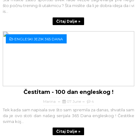
što počnu trening ili utakmicu ? Šta mislite da li je dobra ideja da i vi
is...
Čitaj Dalje »
ENGLESKI JEZIK 365 DANA
Čestitam - 100 dan engleskog !
Marina
07 June
4
Tek kada sam napisala sve što sam spremila za danas, shvatila sam
da je ovo stoti dan našeg serijala 365 Dana engleskog ! Čestitke
svima koj...
Čitaj Dalje »