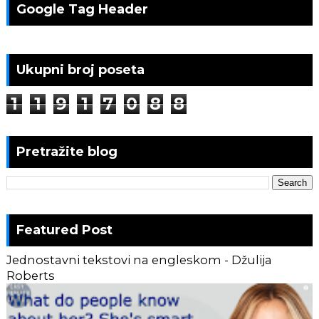
Google Tag Header
Ukupni broj poseta
1
1
9
1
7
0
8
8
Pretražite blog
Featured Post
Jednostavni tekstovi na engleskom - Džulija
Roberts