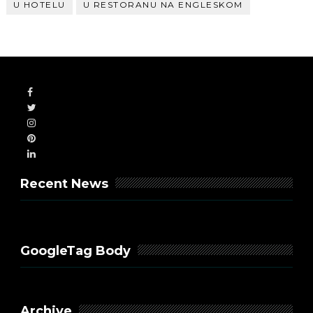
U HOTELU
U RESTORANU NA ENGLESKOM
Recent News
GoogleTag Body
Archive