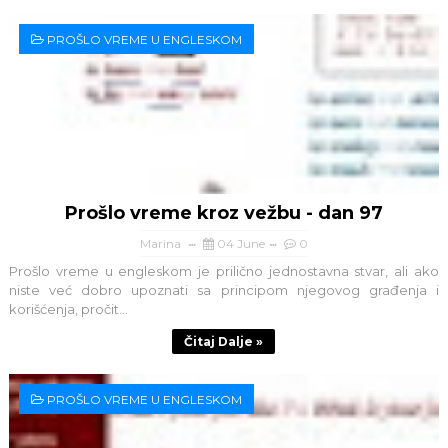
PROŠLO VREME U ENGLESKOM
Prošlo vreme kroz vežbu - dan 97
Marina
04 June
0
Prošlo vreme u engleskom je prilično jednostavna stvar, ali ako
niste već dobro upoznati sa principom njegovog građenja i
korišćenja, pročit...
Čitaj Dalje »
PROŠLO VREME U ENGLESKOM