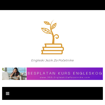
Engleski Jezik Za Početnike