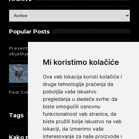
Popular Posts
Present Perfect Simple - najjednostavnije
objašnjenje :-)
Mi koristimo kolačiće
Prošlo vreme glagola biti na
engleskom: was ili were
Ova veb lokacija koristi kolačiće i
druge tehnologije praćenja da
poboljša vaše iskustvo
Past Simple i Past Continuous - razlika
pregledanja u sledeće svrhe:
da
biste omogućili osnovnu
funkcionalnost veb stranice
,
da
Tags
biste pružili bolje iskustvo na veb
lokaciji
,
da izmerimo vaše
interesovanje za naše proizvode i
Kako promeniti tekst na engleskom?