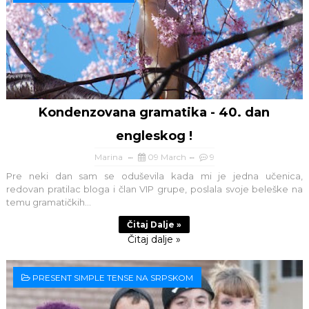
Kondenzovana gramatika - 40. dan
engleskog !
Marina
09 March
9
Pre neki dan sam se oduševila kada mi je jedna učenica,
redovan pratilac bloga i član VIP grupe, poslala svoje beleške na
temu gramatičkih...
Čitaj Dalje »
Čitaj dalje »
PRESENT SIMPLE TENSE NA SRPSKOM