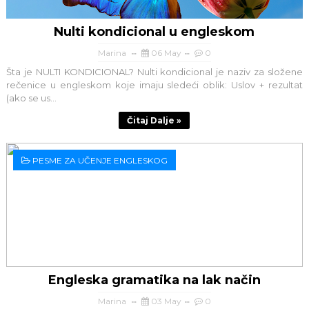
Nulti kondicional u engleskom
Marina
06 May
0
Šta je NULTI KONDICIONAL? Nulti kondicional je naziv za složene
rečenice u engleskom koje imaju sledeći oblik: Uslov + rezultat
(ako se us...
Čitaj Dalje »
PESME ZA UČENJE ENGLESKOG
Engleska gramatika na lak način
Marina
03 May
0