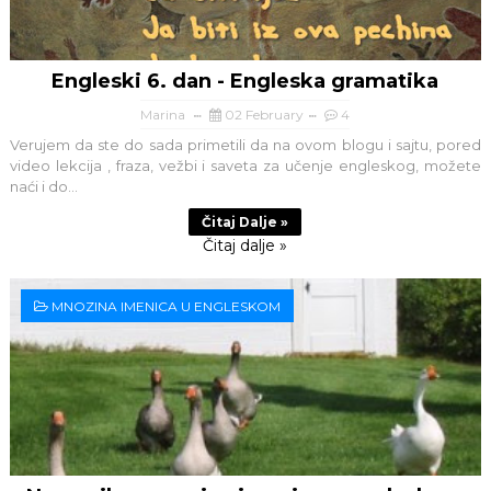
Engleski 6. dan - Engleska gramatika
Marina
02 February
4
Verujem da ste do sada primetili da na ovom blogu i sajtu, pored
video lekcija , fraza, vežbi i saveta za učenje engleskog, možete
naći i do...
Čitaj Dalje »
Čitaj dalje »
MNOZINA IMENICA U ENGLESKOM