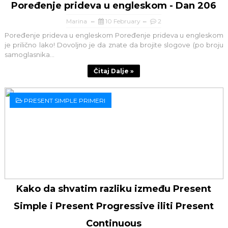
Poređenje prideva u engleskom - Dan 206
Marina
10 February
2
Poređenje prideva u engleskom Poređenje prideva u engleskom
je prilično lako! Dovoljno je da znate da brojite slogove (po broju
samoglasnika...
Čitaj Dalje »
PRESENT SIMPLE PRIMERI
Kako da shvatim razliku između Present
Simple i Present Progressive iliti Present
Continuous