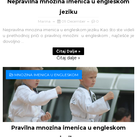
Nepravilna mnozina imenica u engleskom
jeziku
Marina
09 December
0
Nepravilna mnozina imenica u engleskom jeziku Kao što ste videli
u prethodnoj priči o pravilnoj množini u engleskom , najčešće je
dovoljno ...
Čitaj Dalje »
Čitaj dalje »
MNOZINA IMENICA U ENGLESKOM
Pravilna mnozina imenica u engleskom