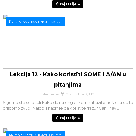
Čitaj Dalje »
GRAMATIKA ENGLESKOG
Lekcija 12 - Kako koristiti SOME i A/AN u
pitanjima
Marina
12 March
12
Sigurno ste se pitali kako da na engleskom zatražite nešto, a da to
pristojno zvuči. Najbolji način je da koristite frazu "Can I hav...
Čitaj Dalje »
GRAMATIKA ENGLESKOG