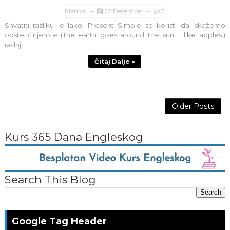
Marina
22 December
3
Shvatiti razliku je lako: Present Simple se koristi da iskažemo
opšte činjenice (The earth goes around the sun. I like apples.)
radnj...
Čitaj Dalje »
Older Posts
Kurs 365 Dana Engleskog
Search This Blog
Google Tag Header