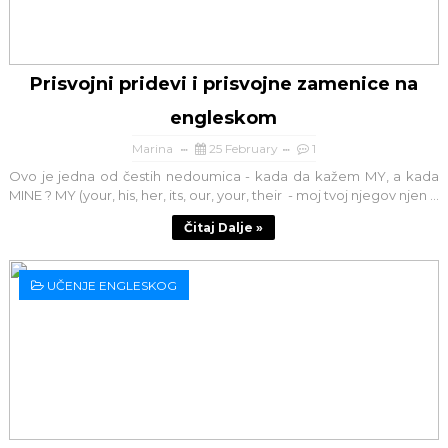
Prisvojni pridevi i prisvojne zamenice na
engleskom
Marina
25 February
1
Ovo je jedna od čestih nedoumica - kada da kažem MY, a kada
MINE ? MY (your, his, her, its, our, your, their - moj tvoj njegov njen ...
Čitaj Dalje »
UČENJE ENGLESKOG