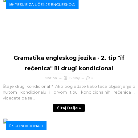
PESME ZA UČENJE ENGLESKOG
Gramatika engleskog jezika - 2. tip "if
rečenica" ili drugi kondicional
Marina
16 May
0
Šta je drugi kondicional ? Ako pogledate kako teče objašnjenje o
nultom kondicionalu i prvom tipu kondicionalnih rečenica ,
videćete da se...
Čitaj Dalje »
KONDICIONALI