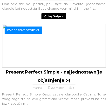
Dok pevušite ovu pesmu, pokušajte da "uhvatite" jednostavne
glagole koji nedostaju: If you change your mind, I___ the firs...
Čitaj Dalje »
PRESENT PERFEKT
Present Perfect Simple - najjednostavnije
objašnjenje :-)
Marina
20 March
31
Present Perfect Simple često zadaje glavobolje đacima. To je
zbog toga što se ovo gramatičko vreme može prevesti na naš
jezik: sadašnjim ...