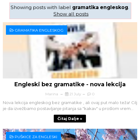
Showing posts with label
gramatika engleskog
.
Show all posts
GRAMATIKA ENGLESKOG
Engleski bez gramatike - nova lekcija
Marina
21 July
0
Nova lekcija engleskog bez gramatike , ali ovaj put malo teža! Cilj
je da izvežbamo postavljanje pitanja sa "kakav" u prošlom vrem...
Čitaj Dalje »
PUŠKICE ZA ENGLESKI