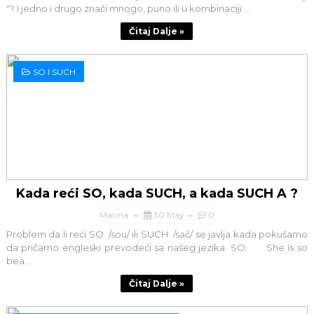
"? I jedno i drugo znači mnogo, puno ili u kombinaciji ...
Čitaj Dalje »
SO I SUCH
Kada reći SO, kada SUCH, a kada SUCH A ?
Marina
30 May
0
Problem da li reći SO /sou/ ili SUCH /sač/ se javlja kada pokušamo
da pričamo engleski prevodeći sa našeg jezika. SO: She is so
bea...
Čitaj Dalje »