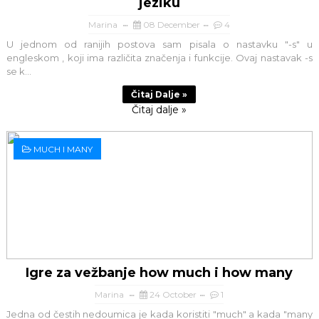
jeziku
Marina
08 December
4
U jednom od ranijih postova sam pisala o nastavku "-s" u
engleskom , koji ima različita značenja i funkcije. Ovaj nastavak -s
se k...
Čitaj Dalje »
Čitaj dalje »
MUCH I MANY
Igre za vežbanje how much i how many
Marina
24 October
1
Jedna od čestih nedoumica je kada koristiti "much" a kada "many