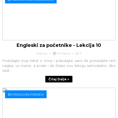
Engleski za početnike - Lekcija 10
Marina
01 March
7
Poslušajte ovaj tekst o Sonji i pokušajte sami da ponavljate reči
naglas, uz mene, a posle i da čitate ovu lekciju samostalno: Ako
želit...
Čitaj Dalje »
PRISVOJNI PRIDEVI