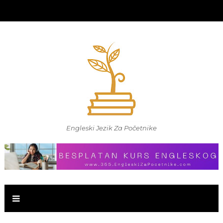
Engleski Jezik Za Početnike