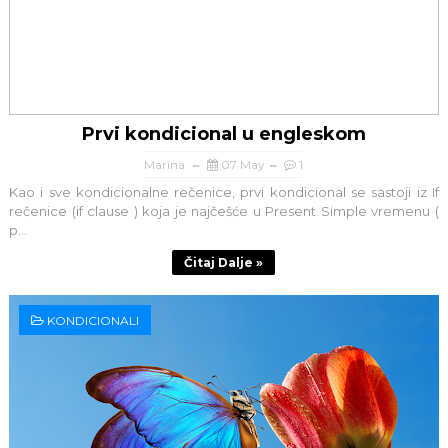
Prvi kondicional u engleskom
Marina
07 May
1
Kao i sve kondicionalne rečenice, prvi kondicional se sastoji iz If
rečenice (if clause ) koja je najčešće u Present Simple vremenu (
p...
Čitaj Dalje »
KONDICIONALI