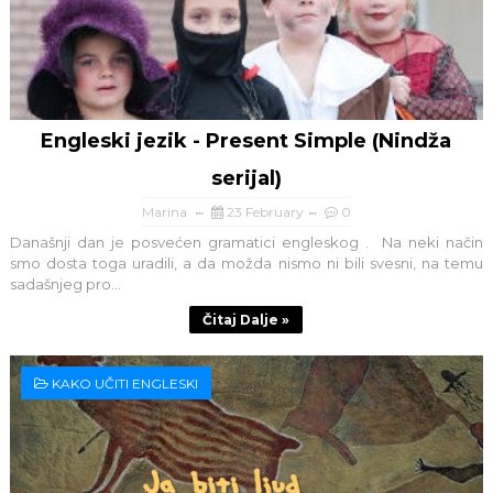
Engleski jezik - Present Simple (Nindža
serijal)
Marina
23 February
0
Današnji dan je posvećen gramatici engleskog . Na neki način
smo dosta toga uradili, a da možda nismo ni bili svesni, na temu
sadašnjeg pro...
Čitaj Dalje »
KAKO UČITI ENGLESKI