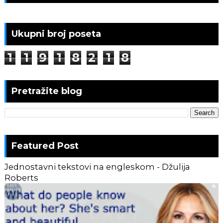
Ukupni broj poseta
1
1
9
1
8
2
1
8
Pretražite blog
Featured Post
Jednostavni tekstovi na engleskom - Džulija
Roberts