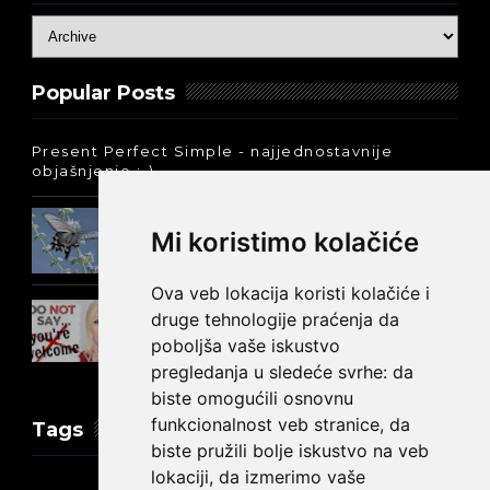
Popular Posts
Present Perfect Simple - najjednostavnije
objašnjenje :-)
Prošlo vreme glagola biti na
Mi koristimo kolačiće
engleskom: was ili were
Ova veb lokacija koristi kolačiće i
Kako reći NEMA NA ČEMU na
druge tehnologije praćenja da
engleskom?
poboljša vaše iskustvo
pregledanja u sledeće svrhe:
da
biste omogućili osnovnu
funkcionalnost veb stranice
,
da
Tags
biste pružili bolje iskustvo na veb
lokaciji
,
da izmerimo vaše