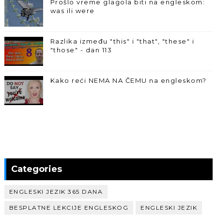
Prošlo vreme glagola biti na engleskom:
was ili were
Razlika između "this" i "that", "these" i
"those" - dan 113
Kako reći NEMA NA ČEMU na engleskom?
Categories
ENGLESKI JEZIK 365 DANA
BESPLATNE LEKCIJE ENGLESKOG
ENGLESKI JEZIK