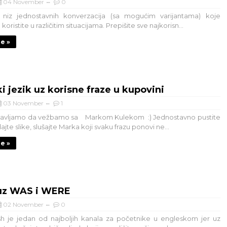
04 November
0
 niz jednostavnih konverzacija (sa mogućim varijantama) koje
oristite u različitim situacijama. Prepišite sve najkorisn...
je »
i jezik uz korisne fraze u kupovini
03 November
1
tavljamo da vežbamo sa Markom Kulekom :) Jednostavno pustite
ajte slike, slušajte Marka koji svaku frazu ponovi ne...
je »
uz WAS i WERE
02 November
0
sh je jedan od najboljih kanala za početnike u engleskom jer uz