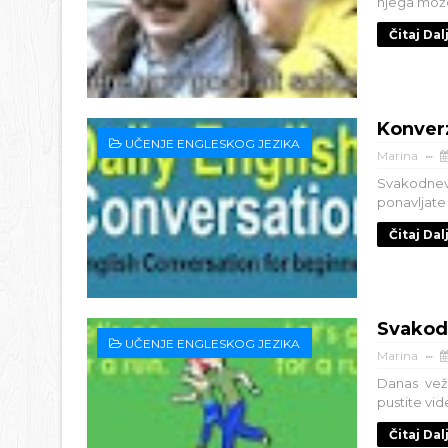
njega možet
Čitaj Dal
Konverz
UČENJE ENGLESKOG JEZIKA
Marina
Svakodnevn
ponavljate 
Čitaj Dal
Svakodn
UČENJE ENGLESKOG JEZIKA
Marina
Danas vež
pustite vid
Čitaj Dal