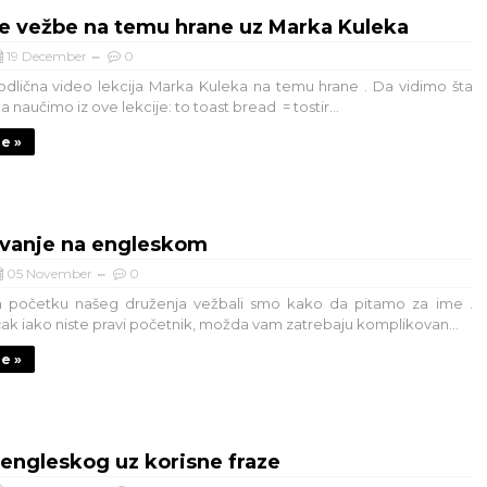
e vežbe na temu hrane uz Marka Kuleka
19 December
0
odlična video lekcija Marka Kuleka na temu hrane . Da vidimo šta
aučimo iz ove lekcije: to toast bread = tostir...
je »
vanje na engleskom
05 November
0
početku našeg druženja vežbali smo kako da pitamo za ime .
ak iako niste pravi početnik, možda vam zatrebaju komplikovan...
je »
engleskog uz korisne fraze