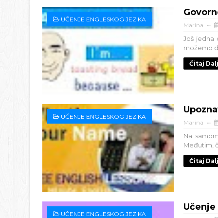
Govorn
UČENJE ENGLESKOG JEZIKA
Marina
Još jedna 
možemo da n
Čitaj Dal
Upozna
UČENJE ENGLESKOG JEZIKA
Marina
Na samom 
Međutim, č
Čitaj Dal
Učenje 
UČENJE ENGLESKOG JEZIKA