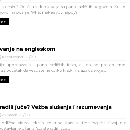
i srećnim? Odlična video lekcija sa puno različitih odgovora. Koji bi
govor na pitanje: What makes you happy?
je »
vanje na engleskom
11 September
0
ja upoznavanja - puno različitih fraza, ali da ne preterujemo,
 za početak da vežbate nekoliko kratkih izraza uz svoje...
je »
 radili juče? Vežba slušanja i razumevanja
23 March
0
 odlična video lekcija Youtube kanala "RealEnglish". Ovaj put
tavljanje pitanja "šta ste radili juče...