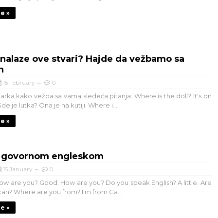
je »
nalaze ove stvari? Hajde da vežbamo sa
m
15 February
0
rka kako vežba sa vama sledeća pitanja: Where is the doll? It's on
de je lutka? Ona je na kutiji. Where i...
je »
u govornom engleskom
15 January
0
 How are you? Good. How are you? Do you speak English? A little. Are
an? Where are you from? I'm from Ca...
je »