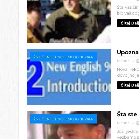
Šta vas čin
bio vaš od
Čitaj Dal
Upozna
UČENJE ENGLESKOG JEZIKA
Marina
Nova lekci
dovoljno je
Čitaj Dal
Šta ste
UČENJE ENGLESKOG JEZIKA
Marina
Još jedna
vežbamo pos