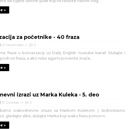
e da čujete obične ljude koji na različite načine odg...
je »
acija za početnike - 40 fraza
01 November
0
e fraze u konverzaciji uz Daily English Youtube kanal! Slušajte i
prvih 40 fraza, a ako niste sigurni proverite znače...
je »
evni izrazi uz Marka Kuleka - 5. deo
31 October
0
bamo svakodnevne izraze sa Markom Kulekom :) Jednostavno
eo, gledajte slike, slušajte Marka koji svaku frazu ponovi n...
je »