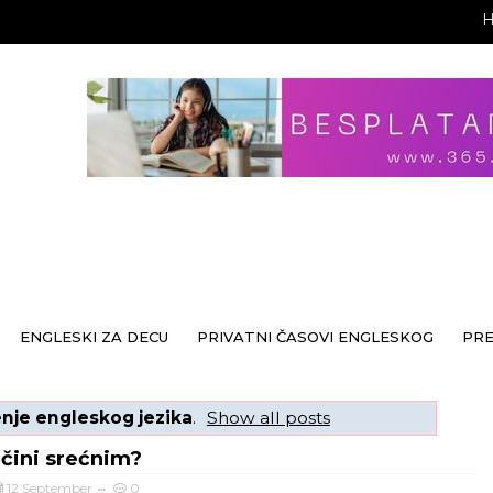
ENGLESKI ZA DECU
PRIVATNI ČASOVI ENGLESKOG
PR
nje engleskog jezika
.
Show all posts
 čini srećnim?
12 September
0