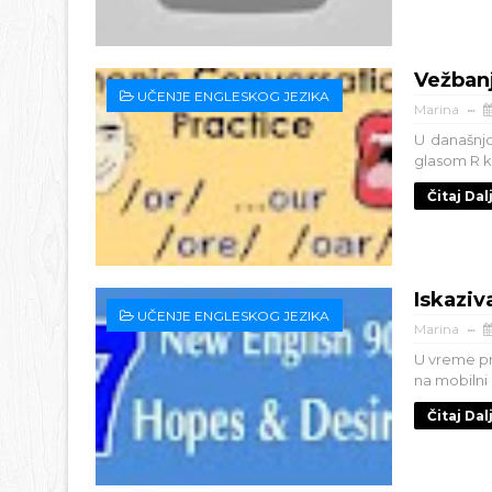
Vežbanj
UČENJE ENGLESKOG JEZIKA
Marina
U današnjo
glasom R ko
Čitaj Dal
Iskaziv
UČENJE ENGLESKOG JEZIKA
Marina
U vreme pra
na mobilni 
Čitaj Dal