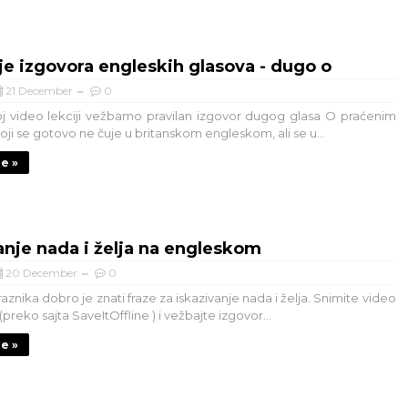
e izgovora engleskih glasova - dugo o
21 December
0
j video lekciji vežbamo pravilan izgovor dugog glasa O praćenim
ji se gotovo ne čuje u britanskom engleskom, ali se u...
je »
anje nada i želja na engleskom
20 December
0
znika dobro je znati fraze za iskazivanje nada i želja. Snimite video
(preko sajta SaveItOffline ) i vežbajte izgovor...
je »