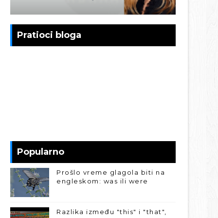
Pratioci bloga
Popularno
Prošlo vreme glagola biti na
engleskom: was ili were
Razlika između "this" i "that",