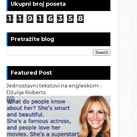
Ukupni broj poseta
1
1
9
1
6
3
5
8
Pretražite blog
Featured Post
Jednostavni tekstovi na engleskom -
Džulija Roberts