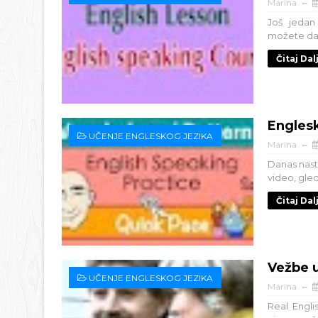
Marina
Još jedan
možete da k
Čitaj Dal
Englesk
UČENJE ENGLESKOG JEZIKA
Marina
Danas nas
video, gled
Čitaj Dal
Vežbe 
UČENJE ENGLESKOG JEZIKA
Marina
Real Engli