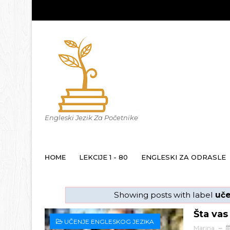
Engleski Jezik Za Početnike
HOME
LEKCIJE 1 - 80
ENGLESKI ZA ODRASLE
Showing posts with label
uče
Šta vas
UČENJE ENGLESKOG JEZIKA
Marina