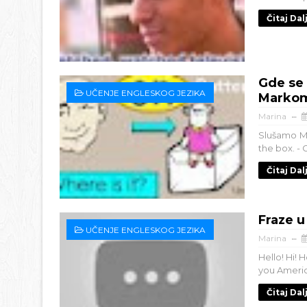
Čitaj Dal
Gde se 
UČENJE ENGLESKOG JEZIKA
Marko
Marina
Slušamo Ma
the box. - G
Čitaj Dal
Fraze 
UČENJE ENGLESKOG JEZIKA
Marina
Hello! Hi!
you Americ
Čitaj Dal