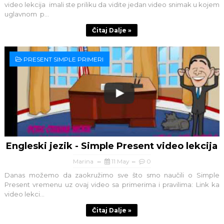
video lekcija imali ste priliku da vidite jedan video snimak u kojem
uglavnom p...
Čitaj Dalje »
PRESENT SIMPLE PRIMERI
Engleski jezik - Simple Present video lekcija
Marina
11 May
0
Danas možemo da zaokružimo sve što smo naučili o Simple
Present vremenu uz ovaj video sa primerima i pravilima: Link ka
video lekci...
Čitaj Dalje »