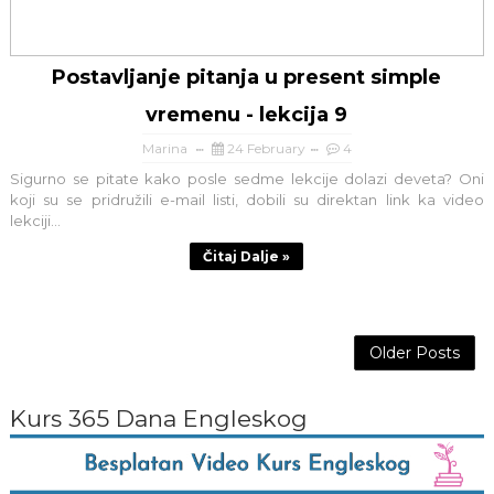
Postavljanje pitanja u present simple
vremenu - lekcija 9
Marina
24 February
4
Sigurno se pitate kako posle sedme lekcije dolazi deveta? Oni
koji su se pridružili e-mail listi, dobili su direktan link ka video
lekciji...
Čitaj Dalje »
Older Posts
Kurs 365 Dana Engleskog