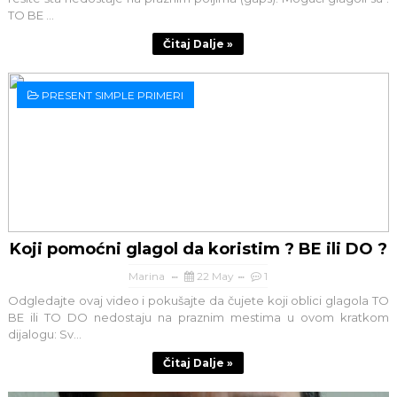
TO BE ...
Čitaj Dalje »
PRESENT SIMPLE PRIMERI
Koji pomoćni glagol da koristim ? BE ili DO ?
Marina
22 May
1
Odgledajte ovaj video i pokušajte da čujete koji oblici glagola TO
BE ili TO DO nedostaju na praznim mestima u ovom kratkom
dijalogu: Sv...
Čitaj Dalje »