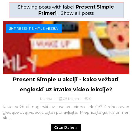
Showing posts with label
Present Simple
Primeri
.
Show all posts
PRESENT SIMPLE VEŽBA
Present Simple u akciji - kako vežbati
engleski uz kratke video lekcije?
Marina
05 March
0
Kako vežbati engleski uz ovakve video lekcije? Jednostavno
gledajte ovaj video, čitajte i ponavljajte. Prepričajte ga. Na primer,
ak...
Čitaj Dalje »