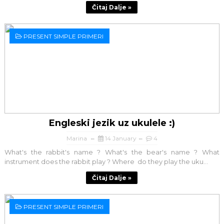
Čitaj Dalje »
PRESENT SIMPLE PRIMERI
Engleski jezik uz ukulele :)
Marina
14 January
4
What's the rabbit's name ? What's the bear's name ? What
instrument does the rabbit play ? Where do they play the uku...
Čitaj Dalje »
PRESENT SIMPLE PRIMERI