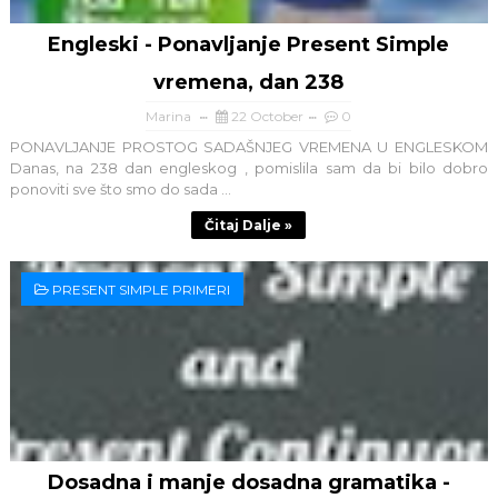
Engleski - Ponavljanje Present Simple
vremena, dan 238
Marina
22 October
0
PONAVLJANJE PROSTOG SADAŠNJEG VREMENA U ENGLESKOM
Danas, na 238 dan engleskog , pomislila sam da bi bilo dobro
ponoviti sve što smo do sada ...
Čitaj Dalje »
PRESENT SIMPLE PRIMERI
Dosadna i manje dosadna gramatika -