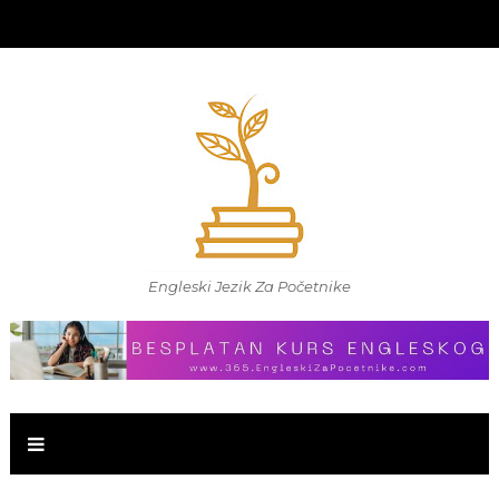
Engleski Jezik Za Početnike