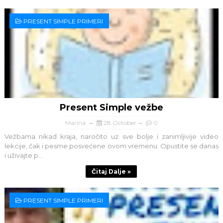
PRESENT SIMPLE PRIMERI
Present Simple vežbe
Marina
28 October
0
Vežbama nikad kraja, naročito uz sve bolje i zanimljivije video
lekcije, čak i pesme posvećene ovom vremenu. Opustite se danas
i uživajte p...
Čitaj Dalje »
PRESENT SIMPLE PRIMERI