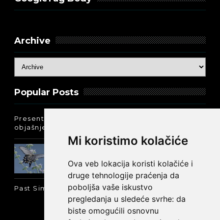
Archive
Popular Posts
Present Perfect Simple - najjednostavnije
objašnjenje :-)
Mi koristimo kolačiće
Prošlo vreme glagola biti na
engleskom: was ili were
Ova veb lokacija koristi kolačiće i
druge tehnologije praćenja da
poboljša vaše iskustvo
Past Simple i Past Continuous - razlika
pregledanja u sledeće svrhe:
da
biste omogućili osnovnu