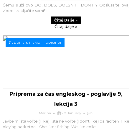
Čemu služi ovo DO, DOES, DOESN'T i DON'T ? Odslušajte ovaj
video i zaključite sami* :
Čitaj Dalje »
Čitaj dalje »
PRESENT SIMPLE PRIMERI
Priprema za čas engleskog - poglavlje 9,
lekcija 3
Marina
20 January
5
Javite mi šta volite (I like) i šta ne volite (I don't like) da radite ? I like
playing basketball. She likes fishing. We like colle...