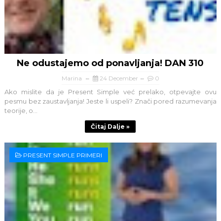
Ne odustajemo od ponavljanja! DAN 310
Marina
24 December
0
Ako mislite da je Present Simple već prelako, otpevajte ovu
pesmu bez zaustavljanja! Jeste li uspeli? Znači pored razumevanja
teorije, o...
Čitaj Dalje »
PRESENT SIMPLE PRIMERI