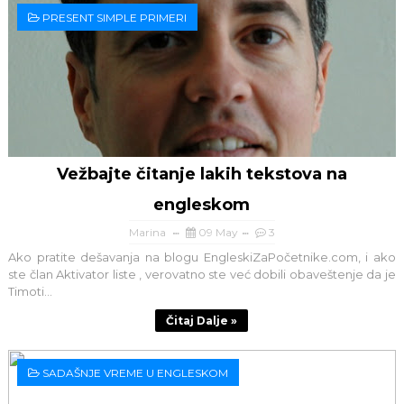
PRESENT SIMPLE PRIMERI
Vežbajte čitanje lakih tekstova na
engleskom
Marina
09 May
3
Ako pratite dešavanja na blogu EngleskiZaPočetnike.com, i ako
ste član Aktivator liste , verovatno ste već dobili obaveštenje da je
Timoti...
Čitaj Dalje »
SADAŠNJE VREME U ENGLESKOM