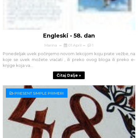
Engleski - 58. dan
Marina
01 April
1
Ponedeljak uvek počinjemo novom lekcijom koju prate vežbe, na
koje se uvek možete vraćati , ili preko ovog bloga ili preko e-
knjige koja va...
Čitaj Dalje »
PRESENT SIMPLE PRIMERI