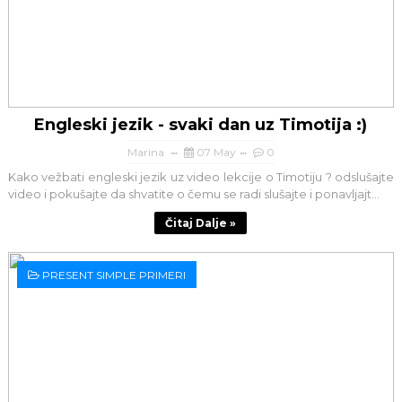
Engleski jezik - svaki dan uz Timotija :)
Marina
07 May
0
Kako vežbati engleski jezik uz video lekcije o Timotiju ? odslušajte
video i pokušajte da shvatite o čemu se radi slušajte i ponavljajt...
Čitaj Dalje »
PRESENT SIMPLE PRIMERI