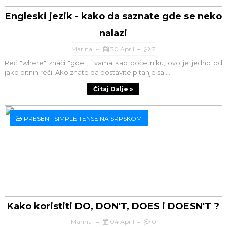
Engleski jezik - kako da saznate gde se neko
nalazi
Marina
30 April
7
Reč "where" znači "gde", i vama kao početniku, ovo je jedno od
jako bitnih reči. Ako znate da postavite pitanje sa ...
Čitaj Dalje »
PRESENT SIMPLE TENSE NA SRPSKOM
Kako koristiti DO, DON'T, DOES i DOESN'T ?
Marina
04 April
0