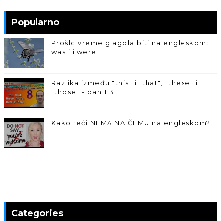
Popularno
Prošlo vreme glagola biti na engleskom:
was ili were
Razlika između "this" i "that", "these" i
"those" - dan 113
Kako reći NEMA NA ČEMU na engleskom?
Categories