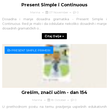
Present Simple i Continuous
Marina
07 November
0
Dosadna i manje dosadna gramatika - Present Simple i
Continuous Red je malo i da odslušate nekoliko dosadnih i manje
dosadnih gramatičkih o...
Čitaj Dalje »
PRESENT SIMPLE PRIMERI
Grešim, znači učim - dan 154
Marina
18 October
0
U prethodnom postu na temu pravljenja uspešnih edukativnih