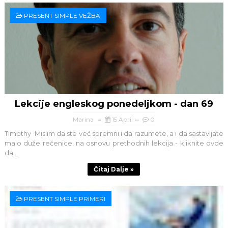
PRESENT SIMPLE VEŽBA
Lekcije engleskog ponedeljkom - dan 69
Marina
15 April
0
Timothy Mislim da ste već spremni i da razumete, a i da sastavljate
malo duže rečenice, na osnovu prethodnih lekcija - kliknite ovde
da...
Čitaj Dalje »
PRESENT SIMPLE PRIMERI