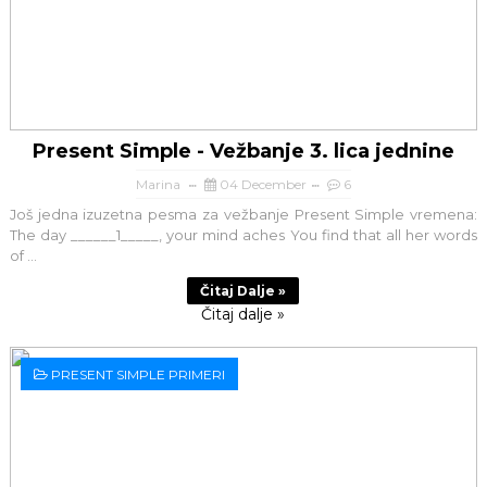
Present Simple - Vežbanje 3. lica jednine
Marina
04 December
6
Još jedna izuzetna pesma za vežbanje Present Simple vremena:
The day ______1_____, your mind aches You find that all her words
of ...
Čitaj Dalje »
Čitaj dalje »
PRESENT SIMPLE PRIMERI