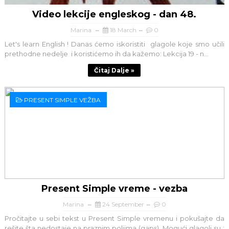
Video lekcije engleskog - dan 48.
Marina
18 March
0
Let's learn English ! Danas ćemo iskoristiti glagole koje smo učili
prethodne nedelje i koristićemo ih da kažemo: Lekcija 19 - n...
Čitaj Dalje »
PRESENT SIMPLE VEŽBA
Present Simple vreme - vezba
Marina
24 September
0
Pročitajte u sebi tekst u Present Simple vremenu i pokušajte da
rešite šta nedostaje na praznim poljima (gaps). Mogući glagoli su :