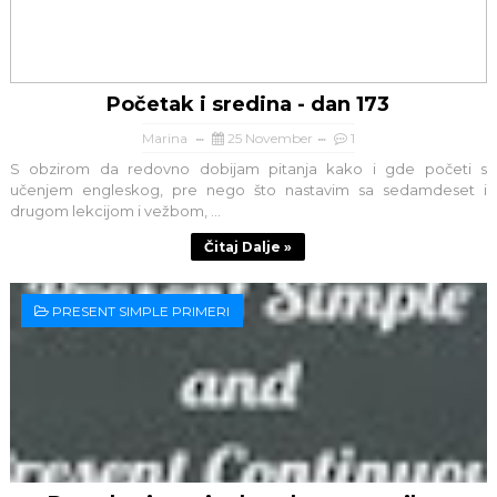
Početak i sredina - dan 173
Marina
25 November
1
S obzirom da redovno dobijam pitanja kako i gde početi s
učenjem engleskog, pre nego što nastavim sa sedamdeset i
drugom lekcijom i vežbom, ...
Čitaj Dalje »
PRESENT SIMPLE PRIMERI