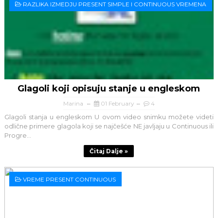
RAZLIKA IZMEDJU PRESENT SIMPLE I CONTINUOUS VREMENA
Glagoli koji opisuju stanje u engleskom
Marina
01 February
4
Glagoli stanja u engleskom U ovom video snimku možete videti
odlične primere glagola koji se najčešće NE javljaju u Continuous ili
Progre...
Čitaj Dalje »
VREME PRESENT CONTINUOUS