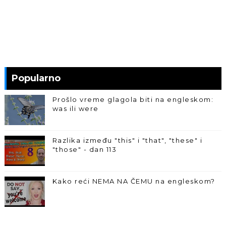
Popularno
Prošlo vreme glagola biti na engleskom:
was ili were
Razlika između "this" i "that", "these" i
"those" - dan 113
Kako reći NEMA NA ČEMU na engleskom?