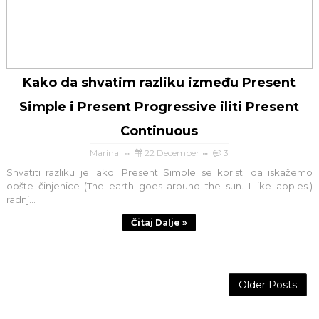
Kako da shvatim razliku između Present
Simple i Present Progressive iliti Present
Continuous
Marina
22 December
3
Shvatiti razliku je lako: Present Simple se koristi da iskažemo
opšte činjenice (The earth goes around the sun. I like apples.)
radnj...
Čitaj Dalje »
Older Posts