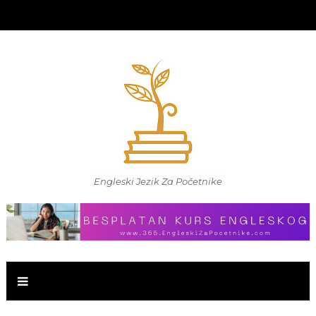
Engleski Jezik Za Početnike