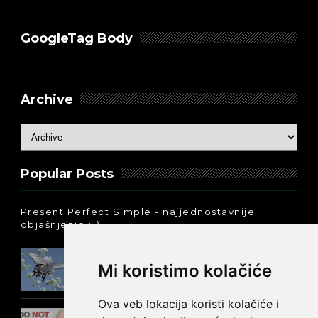
GoogleTag Body
Archive
Popular Posts
Present Perfect Simple - najjednostavnije
objašnjenje :-)
Prošlo vreme glagola biti na
Mi koristimo kolačiće
engleskom: was ili were
Ova veb lokacija koristi kolačiće i
Kako reći NEMA NA ČEMU na