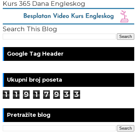
Kurs 365 Dana Engleskog
Search This Blog
Google Tag Header
Ukupni broj poseta
1
1
9
1
7
9
3
3
Pretražite blog