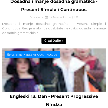
Dosadna i manje dosadna gramatika -
Present Simple i Continuous
Marina
07 November
0
Dosadna i manje dosadna gramatika - Present Simple i
Continuous Red je malo i da odslušate nekoliko dosadnih i manje
dosadnih gramatičkih o...
Čitaj Dalje »
VREME PRESENT CONTINUOUS
Engleski 13. Dan - Present Progressive
Nindža