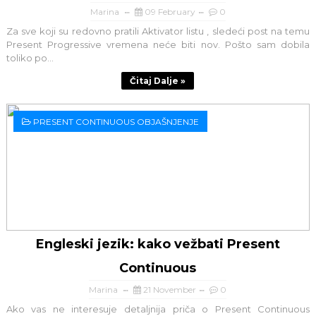
Marina
09 February
0
Za sve koji su redovno pratili Aktivator listu , sledeći post na temu
Present Progressive vremena neće biti nov. Pošto sam dobila
toliko po...
Čitaj Dalje »
PRESENT CONTINUOUS OBJAŠNJENJE
Engleski jezik: kako vežbati Present
Continuous
Marina
21 November
0
Ako vas ne interesuje detaljnija priča o Present Continuous