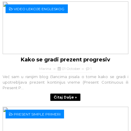
VIDEO LEKCIJE ENGLESKOG
Kako se gradi prezent progresiv
Marina
01 October
1
Već sam u ranijim blog člancima pisala o tome kako se gradi i
upotrebljava prezent kontinijus vreme (Present Continuous ili
Present P...
Čitaj Dalje »
PRESENT SIMPLE PRIMERI