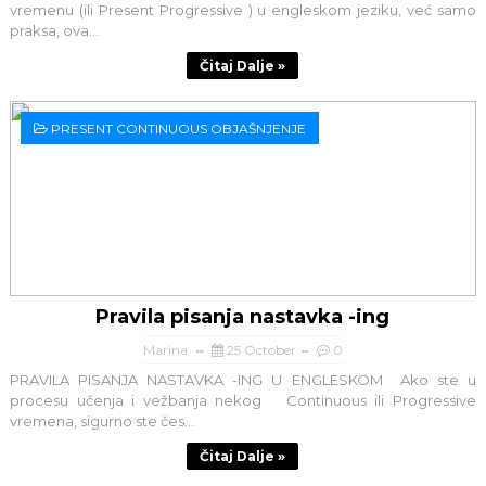
vremenu (ili Present Progressive ) u engleskom jeziku, već samo
praksa, ova...
Čitaj Dalje »
PRESENT CONTINUOUS OBJAŠNJENJE
Pravila pisanja nastavka -ing
Marina
25 October
0
PRAVILA PISANJA NASTAVKA -ING U ENGLESKOM Ako ste u
procesu učenja i vežbanja nekog Continuous ili Progressive
vremena, sigurno ste čes...
Čitaj Dalje »