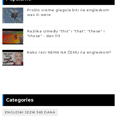
Prošlo vreme glagola biti na engleskom:
was ili were
Razlika između "this" i "that", "these" i
"those" - dan 113
Kako reći NEMA NA ČEMU na engleskom?
Categories
ENGLESKI JEZIK 365 DANA