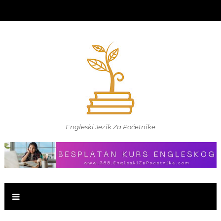
Engleski Jezik Za Početnike