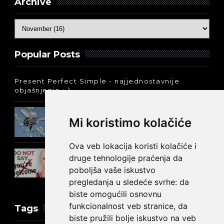
Archive
Popular Posts
Present Perfect Simple - najjednostavnije
objašnjenje :-)
Prošlo vreme glagola biti na
Mi koristimo kolačiće
engleskom: was ili were
Ova veb lokacija koristi kolačiće i
Kako reći NEMA NA ČEMU na
druge tehnologije praćenja da
engleskom?
poboljša vaše iskustvo
pregledanja u sledeće svrhe:
da
biste omogućili osnovnu
funkcionalnost veb stranice
,
da
Tags
biste pružili bolje iskustvo na veb