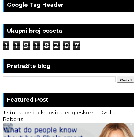
Google Tag Header
Ukupni broj poseta
1
1
9
1
8
2
0
7
Pretražite blog
Featured Post
Jednostavni tekstovi na engleskom - Džulija
Roberts