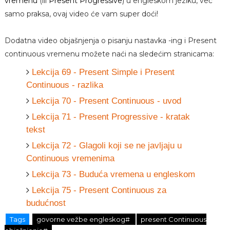
vremenu
(ili
Present Progressive
) u engleskom jeziku, već
samo praksa, ovaj video će vam super doći!
Dodatna video objašnjenja o pisanju nastavka -ing i Present
continuous vremenu možete naći na sledećim stranicama:
Lekcija 69 - Present Simple i Present
Continuous - razlika
Lekcija 70 - Present Continuous - uvod
Lekcija 71 - Present Progressive - kratak
tekst
Lekcija 72 - Glagoli koji se ne javljaju u
Continuous vremenima
Lekcija 73 - Buduća vremena u engleskom
Lekcija 75 - Present Continuous za
budućnost
Tags
govorne vežbe engleskog#
present Continuous