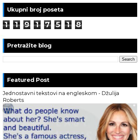
Ukupni broj poseta
1
1
9
1
7
5
1
8
Pretražite blog
Featured Post
Jednostavni tekstovi na engleskom - Džulija
Roberts