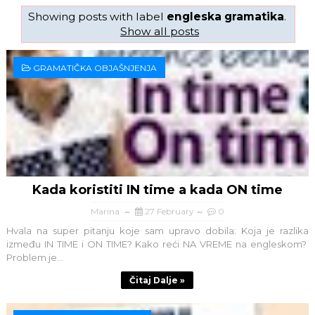
Showing posts with label
engleska gramatika
.
Show all posts
GRAMATIČKA OBJAŠNJENJA
Kada koristiti IN time a kada ON time
Marina
27 February
0
Hvala na super pitanju koje sam upravo dobila: Koja je razlika
između IN TIME i ON TIME? Kako reći NA VREME na engleskom?
Problem je...
Čitaj Dalje »