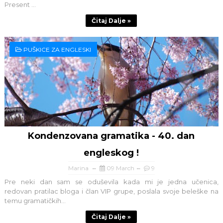
Present ...
Čitaj Dalje »
PUŠKICE ZA ENGLESKI
Kondenzovana gramatika - 40. dan
engleskog !
Marina
09 March
9
Pre neki dan sam se oduševila kada mi je jedna učenica,
redovan pratilac bloga i član VIP grupe, poslala svoje beleške na
temu gramatičkih...
Čitaj Dalje »