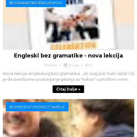
GRAMATIKA ENGLESKOG
Engleski bez gramatike - nova lekcija
Marina
21 July
0
Nova lekcija engleskog bez gramatike , ali ovaj put malo teža! Cilj
je da izvežbamo postavljanje pitanja sa "kakav" u prošlom vrem...
Čitaj Dalje »
PRESENT PERFECT SIMPLE