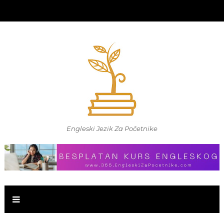
Engleski Jezik Za Početnike