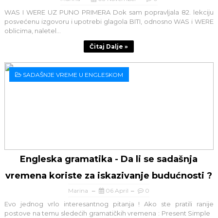
WAS I WERE UZ PUNO PRIMERA Dok sam popravljala 82. lekciju
posvećenu izgovoru i upotrebi glagola BITI, odnosno WAS i WERE
oblicima, naletel...
Čitaj Dalje »
SADAŠNJE VREME U ENGLESKOM
Engleska gramatika - Da li se sadašnja
vremena koriste za iskazivanje budućnosti ?
Marina
06 April
0
Evo jednog vrlo interesantnog pitanja ! Ako ste pratili ranije
postove na temu sledećih gramatičkih vremena : Present Simple