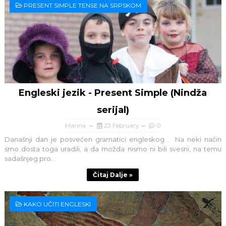
PRESENT SIMPLE TENSE NA SRPSKOM
Engleski jezik - Present Simple (Nindža
serijal)
Marina
23 February
0
Današnji dan je posvećen gramatici engleskog . Na neki način
smo dosta toga uradili, a da možda nismo ni bili svesni, na temu
sadašnjeg pro...
Čitaj Dalje »
KAKO UČITI ENGLESKI