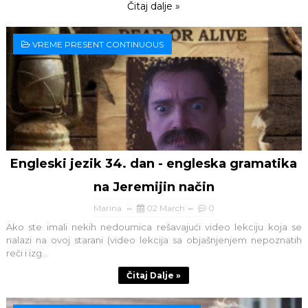
Čitaj dalje »
VREME PRESENT CONTINUOUS
Engleski jezik 34. dan - engleska gramatika
na Jeremijin način
Marina
02 March
0
Ako ste imali nekih nedoumica rešavajući video lekciju koja se
nalazi na ovoj starani (video lekcija sa objašnjenjem nepoznatih
reči i izg...
Čitaj Dalje »