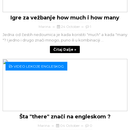
Igre za vežbanje how much i how many
Marina
24 October
1
Jedna od čestih nedoumica je kada koristiti "much" a kada "many
"? I jedno i drugo znači mnogo, puno ili u kombinaciji ...
Čitaj Dalje »
VIDEO LEKCIJE ENGLESKOG
Šta "there" znači na engleskom ?
Marina
04 October
0