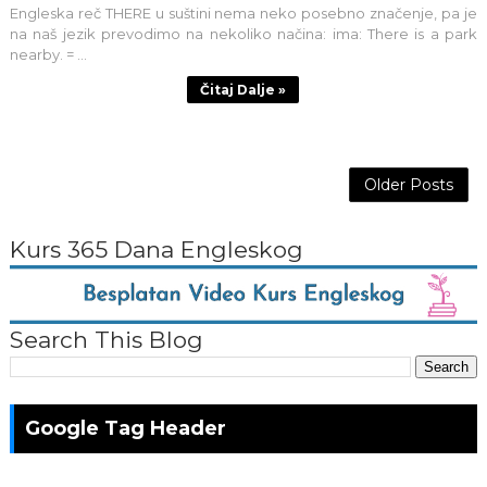
Engleska reč THERE u suštini nema neko posebno značenje, pa je
na naš jezik prevodimo na nekoliko načina: ima: There is a park
nearby. = ...
Čitaj Dalje »
Older Posts
Kurs 365 Dana Engleskog
Search This Blog
Google Tag Header