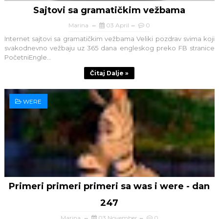
Sajtovi sa gramatičkim vežbama
Marina
03 April
0
Internet sajtovi sa gramatičkim vežbama Veliki pozdrav svima koji
svakodnevno vežbaju uz 365 dana engleskog preko FB stranice
PočetniEngle...
Čitaj Dalje »
WERE
Primeri primeri primeri sa was i were - dan
247
Marina
03 November
0