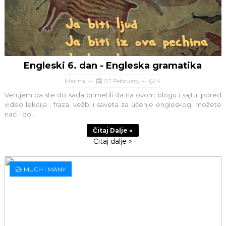
Engleski 6. dan - Engleska gramatika
Marina
02 February
4
Verujem da ste do sada primetili da na ovom blogu i sajtu, pored
video lekcija , fraza, vežbi i saveta za učenje engleskog, možete
naći i do...
Čitaj Dalje »
Čitaj dalje »
MUCH I MANY