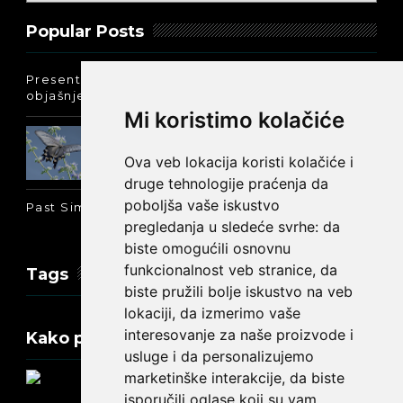
Popular Posts
Present Perfect Simple - najjednostavnije
objašnjenje :-)
Mi koristimo kolačiće
Prošlo vreme glagola biti na
engleskom: was ili were
Ova veb lokacija koristi kolačiće i
druge tehnologije praćenja da
poboljša vaše iskustvo
Past Simple i Past Continuous - razlika
pregledanja u sledeće svrhe:
da
biste omogućili osnovnu
funkcionalnost veb stranice
,
da
Tags
biste pružili bolje iskustvo na veb
lokaciji
,
da izmerimo vaše
interesovanje za naše proizvode i
Kako promeniti tekst na engleskom?
usluge i da personalizujemo
marketinške interakcije
,
da biste
isporučili oglase koji su vam