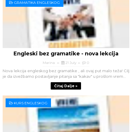
GRAMATIKA ENGLESKOG
Engleski bez gramatike - nova lekcija
Marina
21 July
0
Nova lekcija engleskog bez gramatike , ali ovaj put malo teža! Cilj
je da izvežbamo postavljanje pitanja sa "kakav" u prošlom vrem...
Čitaj Dalje »
KURS ENGLESKOG