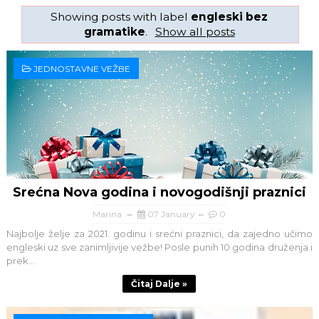
Showing posts with label
engleski bez
gramatike
.
Show all posts
JEDNOSTAVNE VEŽBE
Srećna Nova godina i novogodišnji praznici
Marina
07 January
0
Najbolje želje za 2021. godinu i srećni praznici, da zajedno učimo
engleski uz sve zanimljivije vežbe! Posle punih 10 godina druženja i
prek...
Čitaj Dalje »