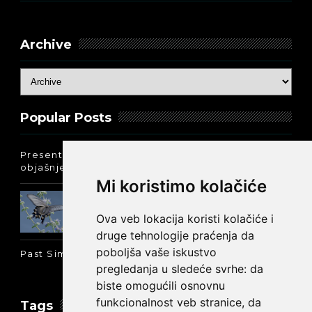
Archive
Popular Posts
Present Perfect Simple - najjednostavnije
objašnjenje :-)
Mi koristimo kolačiće
Prošlo vreme glagola biti na
engleskom: was ili were
Ova veb lokacija koristi kolačiće i
druge tehnologije praćenja da
poboljša vaše iskustvo
Past Simple i Past Continuous - razlika
pregledanja u sledeće svrhe:
da
biste omogućili osnovnu
funkcionalnost veb stranice
,
da
Tags