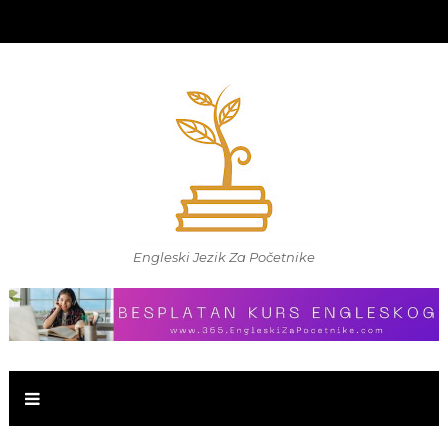
Engleski Jezik Za Početnike