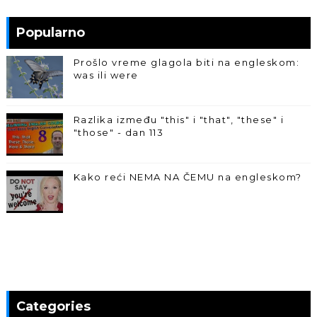
Popularno
Prošlo vreme glagola biti na engleskom:
was ili were
Razlika između "this" i "that", "these" i
"those" - dan 113
Kako reći NEMA NA ČEMU na engleskom?
Categories