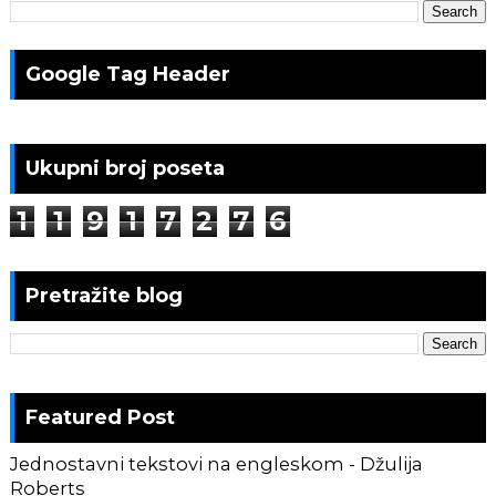
Google Tag Header
Ukupni broj poseta
1
1
9
1
7
2
7
6
Pretražite blog
Featured Post
Jednostavni tekstovi na engleskom - Džulija
Roberts