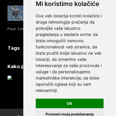
Mi koristimo kolačiće
Prošlo vreme glagola biti na
engleskom: was ili were
Ova veb lokacija koristi kolačiće i
druge tehnologije praćenja da
poboljša vaše iskustvo
Past Simple i Past Continuous - razlika
pregledanja u sledeće svrhe:
da
biste omogućili osnovnu
funkcionalnost veb stranice
,
da
Tags
biste pružili bolje iskustvo na veb
lokaciji
,
da izmerimo vaše
interesovanje za naše proizvode i
Kako promeniti tekst na engleskom?
usluge i da personalizujemo
marketinške interakcije
,
da biste
isporučili oglase koji su vam
relevantniji
.
Update cookies preferences
OK
Promeni moja podešavanja