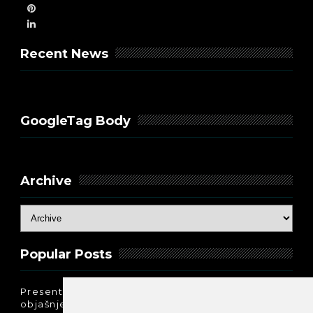
Recent News
GoogleTag Body
Archive
Popular Posts
Present Perfect Simple - najjednostavnije
objašnjenje :-)