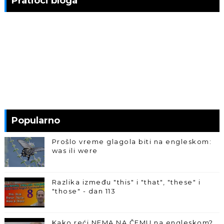
Pratioci bloga
Popularno
Prošlo vreme glagola biti na engleskom:
was ili were
Razlika između "this" i "that", "these" i
"those" - dan 113
Kako reći NEMA NA ČEMU na engleskom?