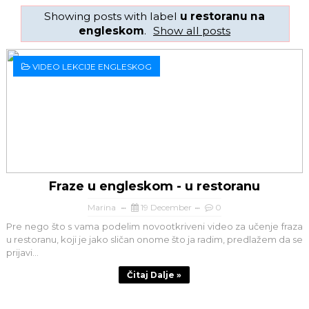
Showing posts with label
u restoranu na
engleskom
.
Show all posts
VIDEO LEKCIJE ENGLESKOG
Fraze u engleskom - u restoranu
Marina
19 December
0
Pre nego što s vama podelim novootkriveni video za učenje fraza
u restoranu, koji je jako sličan onome što ja radim, predlažem da se
prijavi...
Čitaj Dalje »