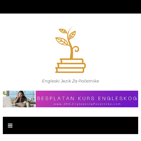
Engleski Jezik Za Početnike