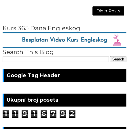
Older Posts
Kurs 365 Dana Engleskog
Search This Blog
Google Tag Header
Ukupni broj poseta
1
1
9
1
6
7
9
2