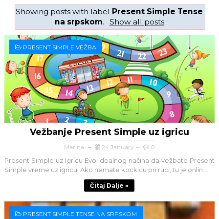
Showing posts with label
Present Simple Tense
na srpskom
.
Show all posts
PRESENT SIMPLE VEŽBA
Vežbanje Present Simple uz igricu
Marina
24 January
0
Present Simple uz Igricu Evo idealnog načina da vežbate Present
Simple vreme uz igricu. Ako nemate kockicu pri ruci, tu je onlin...
Čitaj Dalje »
PRESENT SIMPLE TENSE NA SRPSKOM