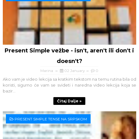
Present Simple vežbe - isn't, aren't ili don't i
doesn't?
Marina
02 January
0
Ako vam je video lekcija sa kratkim tekstom na temu rutina bila od
koristi, sigurno će vam se svideti i naredna video lekcija koja se
bazir...
Čitaj Dalje »
PRESENT SIMPLE TENSE NA SRPSKOM