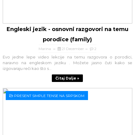
Engleski jezik - osnovni razgovori na temu
porodice (family)
Marina
21 December
2
Evo jedne lepe video lekcije na temu razgovora o porodici,
naravno na engleskom jeziku . Možete jasno čuti kako se
izgovaraju reči kao što s...
Čitaj Dalje »
PRESENT SIMPLE TENSE NA SRPSKOM