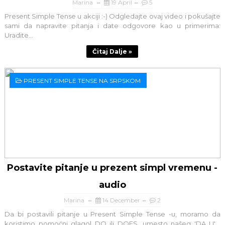
Marina
19 April
5
Present Simple Tense u akciji :-) Odgledajte ovaj video i pokušajte
sami da napravite pitanja i date odgovore kao u primerima:
Uradite...
Čitaj Dalje »
PRESENT SIMPLE TENSE NA SRPSKOM
Postavite pitanje u prezent simpl vremenu -
audio
Marina
14 December
2
Da bi postavili pitanje u Present Simple Tense -u, moramo da
koristimo pomoćni glagol DO ili DOES, umesto našeg 'DA LI' .