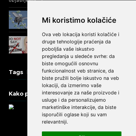
objašnjenje :-)
Prošlo vreme glagola biti na
Mi koristimo kolačiće
engleskom: was ili were
Ova veb lokacija koristi kolačiće i
Kako reći NEMA NA ČEMU na
druge tehnologije praćenja da
engleskom?
poboljša vaše iskustvo
pregledanja u sledeće svrhe:
da
biste omogućili osnovnu
funkcionalnost veb stranice
,
da
Tags
biste pružili bolje iskustvo na veb
lokaciji
,
da izmerimo vaše
interesovanje za naše proizvode i
Kako promeniti tekst na engleskom?
usluge i da personalizujemo
marketinške interakcije
,
da biste
isporučili oglase koji su vam
relevantniji
.
Update cookies preferences