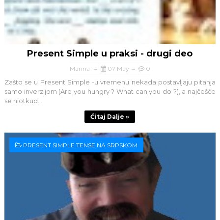
Present Simple u praksi - drugi deo
Marina
07 May
0
Zašto se u Present Simple -u vremenu nekada postavljaju pitanja
samo inverzijom (Are you hungry ? What can you do ?), a najčešće
se niotkud...
Čitaj Dalje »
PRESENT SIMPLE TENSE NA SRPSKOM