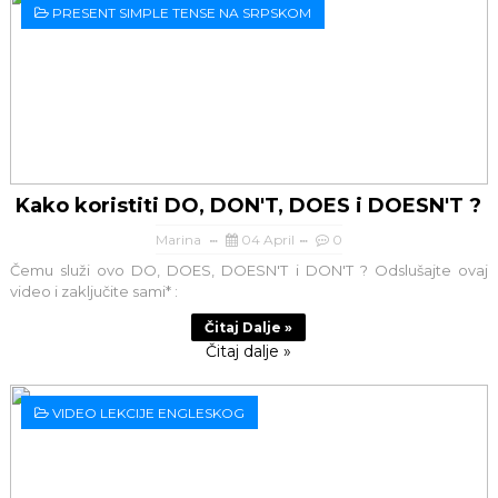
PRESENT SIMPLE TENSE NA SRPSKOM
Kako koristiti DO, DON'T, DOES i DOESN'T ?
Marina
04 April
0
Čemu služi ovo DO, DOES, DOESN'T i DON'T ? Odslušajte ovaj
video i zaključite sami* :
Čitaj Dalje »
Čitaj dalje »
VIDEO LEKCIJE ENGLESKOG