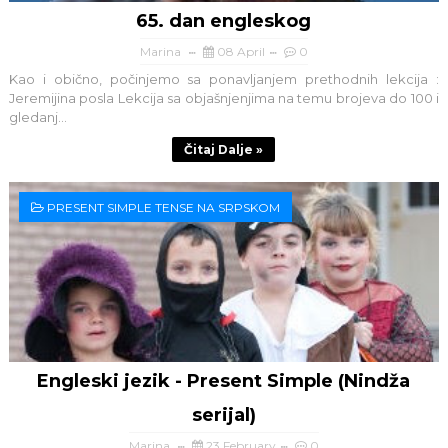
65. dan engleskog
Marina
08 April
0
Kao i obično, počinjemo sa ponavljanjem prethodnih lekcija :
Jeremijina posla Lekcija sa objašnjenjima na temu brojeva do 100 i
gledanj...
Čitaj Dalje »
PRESENT SIMPLE TENSE NA SRPSKOM
Engleski jezik - Present Simple (Nindža
serijal)
Marina
23 February
0