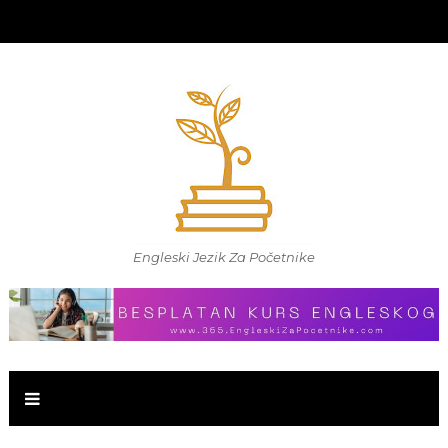
Engleski Jezik Za Početnike