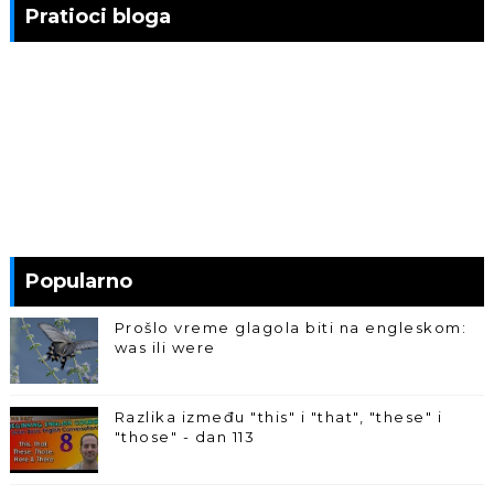
Pratioci bloga
Popularno
Prošlo vreme glagola biti na engleskom:
was ili were
Razlika između "this" i "that", "these" i
"those" - dan 113