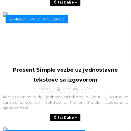
Čitaj Dalje »
VIDEO LEKCIJE ENGLESKOG
Present Simple vezbe uz jednostavne
tekstove sa izgovorom
Marina
14 January
0
Ako su vam se svideli jednostavni tekstovi o Timotiju , sigurna će
vam se svideti slični tekstovi sa Present Simple vežbama o
njegovoj ženi...
Čitaj Dalje »