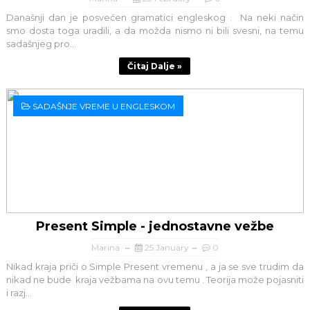
Današnji dan je posvećen gramatici engleskog . Na neki način
smo dosta toga uradili, a da možda nismo ni bili svesni, na temu
sadašnjeg pro...
Čitaj Dalje »
SADAŠNJE VREME U ENGLESKOM
Present Simple - jednostavne vežbe
Marina
25 January
0
Nikad kraja priči o Simple Present vremenu , a ja se sve trudim da
nikad ne bude kraja vežbama na ovu temu . Teorija može pojasniti
i razj...