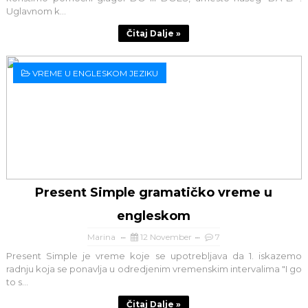
Uglavnom k...
Čitaj Dalje »
VREME U ENGLESKOM JEZIKU
Present Simple gramatičko vreme u
engleskom
Marina
12 November
7
Present Simple je vreme koje se upotrebljava da 1. iskazemo
radnju koja se ponavlja u odredjenim vremenskim intervalima "I go
to s...
Čitaj Dalje »