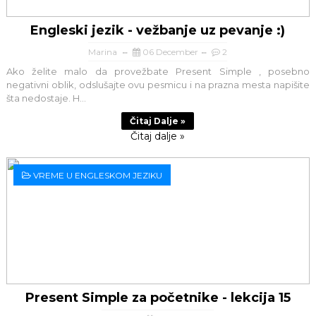
Engleski jezik - vežbanje uz pevanje :)
Marina
06 December
2
Ako želite malo da provežbate Present Simple , posebno
negativni oblik, odslušajte ovu pesmicu i na prazna mesta napišite
šta nedostaje. H...
Čitaj Dalje »
Čitaj dalje »
VREME U ENGLESKOM JEZIKU
Present Simple za početnike - lekcija 15