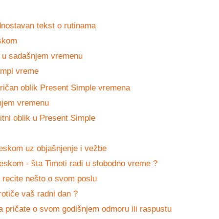
dnostavan tekst o rutinama
eskom
ju u sadašnjem vremenu
Simpl vreme
dričan oblik Present Simple vremena
šnjem vremenu
itni oblik u Present Simple
eskom uz objašnjenje i vežbe
leskom - šta Timoti radi u slobodno vreme ?
- recite nešto o svom poslu
rotiče vaš radni dan ?
da pričate o svom godišnjem odmoru ili raspustu