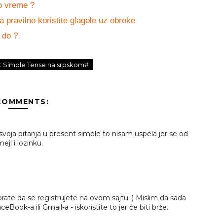
no vreme ?
a pravilno koristite glagole uz obroke
 do ?
t Simple Tense na srpskom#
COMMENTS:
svoja pitanja u present simple to nisam uspela jer se od
jl i lozinku.
ate da se registrujete na ovom sajtu :) Mislim da sada
ok-a ili Gmail-a - iskoristite to jer će biti brže.