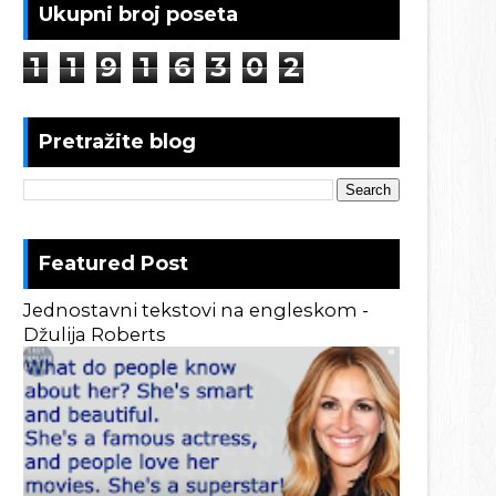
Ukupni broj poseta
1
1
9
1
6
3
0
2
Pretražite blog
Featured Post
Jednostavni tekstovi na engleskom -
Džulija Roberts