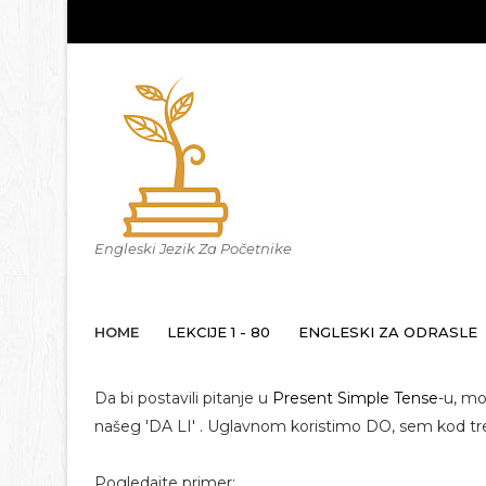
Engleski Jezik Za Početnike
HOME
LEKCIJE 1 - 80
ENGLESKI ZA ODRASLE
Da bi postavili pitanje u
Present Simple Tense
-u, m
našeg 'DA LI' . Uglavnom koristimo DO, sem kod treć
Pogledajte primer: