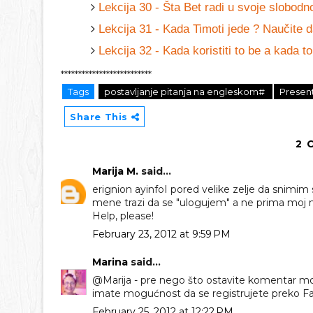
Lekcija 30 - Šta Bet radi u svoje slobod
Lekcija 31 - Kada Timoti jede ? Naučite d
Lekcija 32 - Kada koristiti to be a kada to
**************************
Tags
postavljanje pitanja na engleskom#
Presen
Share This
2 
Marija M.
said...
erignion ayinfoI pored velike zelje da snimim 
mene trazi da se "ulogujem" a ne prima moj me
Help, please!
February 23, 2012 at 9:59 PM
Marina
said...
@Marija - pre nego što ostavite komentar mor
imate mogućnost da se registrujete preko FaceBo
February 25, 2012 at 12:22 PM