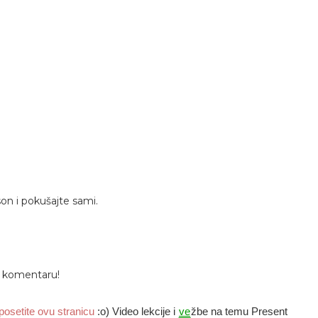
son i pokušajte sami.
 u komentaru!
posetite ovu stranicu
:o) Video lekcije i
ve
žbe na temu Present