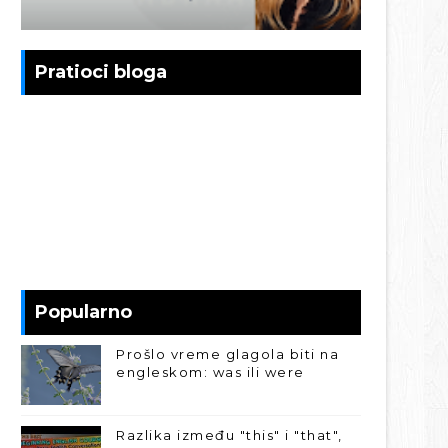
Pratioci bloga
Popularno
Prošlo vreme glagola biti na
engleskom: was ili were
Razlika između "this" i "that",