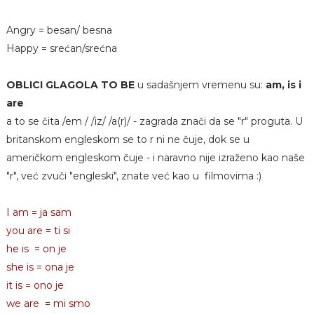
Angry = besan/ besna
Happy = srećan/srećna
OBLICI GLAGOLA TO BE
u sadašnjem vremenu su:
am, is i
are
a to se čita /em / /iz/ /a(r)/ - zagrada znači da se "r" proguta. U
britanskom engleskom se to r ni ne čuje, dok se u
američkom engleskom čuje - i naravno nije izraženo kao naše
"r", već zvuči "engleski", znate već kao u filmovima :)
I am = ja sam
you are = ti si
he is = on je
she is = ona je
it is = ono je
we are = mi smo