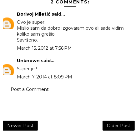
2 COMMENTS:
Borivoj Miletić
said...
Ovo je super.
Mislio sam da dobro izgovaram ovo ali sada vidim
koliko sam grešio.
Savršeno.
March 15, 2012 at 7:56 PM
Unknown
said...
Super je !
March 7, 2014 at 8:09 PM
Post a Comment
Newer Post
Older Post