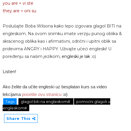
you are = vi ste
they are = oni su
Poslušajte Boba Wilsona kako lepo izgovara glagol BITI na
engleskom. Na ovom snimku imate verziju punog oblika &
skraćenog oblika kao i afirmativni, odrični i upitni oblik sa
pridevima ANGRY i HAPPY. Uživajte učeći engleski! U
poređenju sa našim jezikom,
engleski je lak
:o)
Listen!
Ako želite da učite engleski uz besplatan kurs sa video
lekcijama
posetite ovu stranicu
:o)
Tags
glagol biti na engleskom#
pomoćni glagoli u
engleskom#
Share This