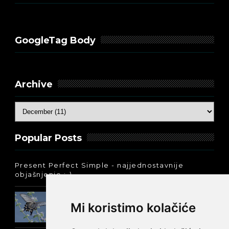
GoogleTag Body
Archive
Popular Posts
Present Perfect Simple - najjednostavnije
objašnjenje :-)
Prošlo vreme glagola biti na
Mi koristimo kolačiće
engleskom: was ili were