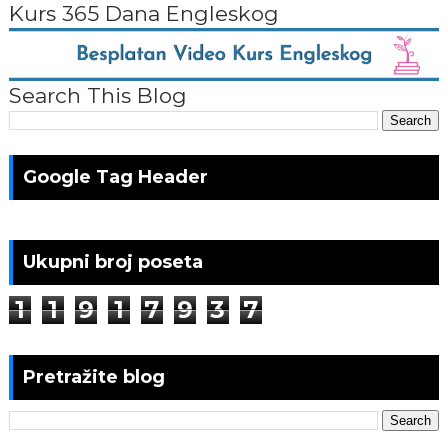
Kurs 365 Dana Engleskog
Search This Blog
Google Tag Header
Ukupni broj poseta
1
1
9
1
7
9
3
7
Pretražite blog