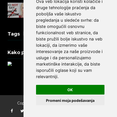
Ova veb lokacija koristi kolačiće i
Kako reći NEMA NA ČEMU na
druge tehnologije praćenja da
engleskom?
poboljša vaše iskustvo
pregledanja u sledeće svrhe:
da
biste omogućili osnovnu
funkcionalnost veb stranice
,
da
Tags
biste pružili bolje iskustvo na veb
lokaciji
,
da izmerimo vaše
interesovanje za naše proizvode i
Kako promeniti tekst na engleskom?
usluge i da personalizujemo
marketinške interakcije
,
da biste
isporučili oglase koji su vam
relevantniji
.
Update cookies preferences
OK
Promeni moja podešavanja
Copyright ©
2026
Engleski jezik za početnike