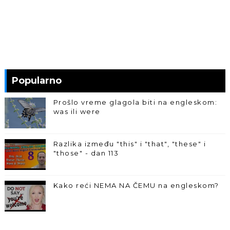
Popularno
Prošlo vreme glagola biti na engleskom:
was ili were
Razlika između "this" i "that", "these" i
"those" - dan 113
Kako reći NEMA NA ČEMU na engleskom?