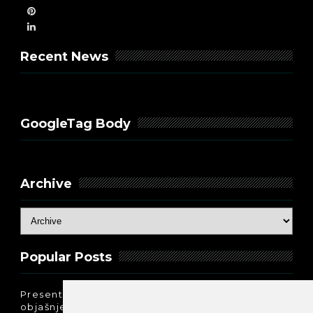
Recent News
GoogleTag Body
Archive
Popular Posts
Present Perfect Simple - najjednostavnije
objašnjenje :-)