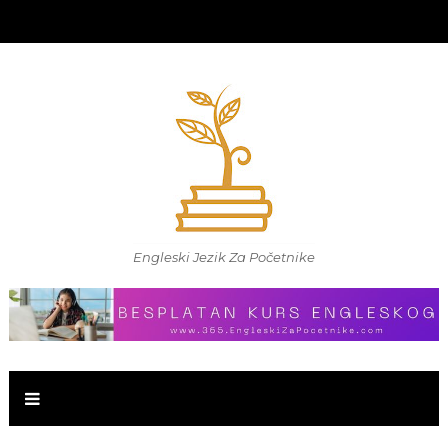
Engleski Jezik Za Početnike