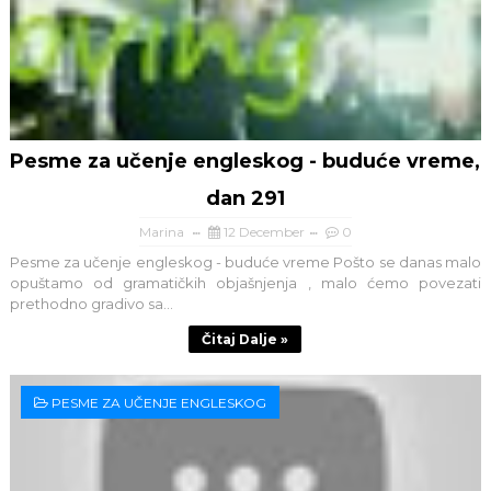
Pesme za učenje engleskog - buduće vreme,
dan 291
Marina
12 December
0
Pesme za učenje engleskog - buduće vreme Pošto se danas malo
opuštamo od gramatičkih objašnjenja , malo ćemo povezati
prethodno gradivo sa...
Čitaj Dalje »
PESME ZA UČENJE ENGLESKOG