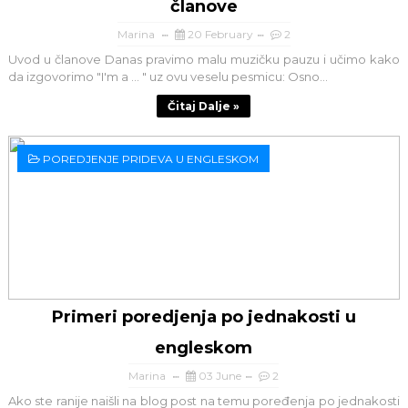
članove
Marina
20 February
2
Uvod u članove Danas pravimo malu muzičku pauzu i učimo kako
da izgovorimo "I'm a ... " uz ovu veselu pesmicu: Osno...
Čitaj Dalje »
POREDJENJE PRIDEVA U ENGLESKOM
Primeri poredjenja po jednakosti u
engleskom
Marina
03 June
2
Ako ste ranije naišli na blog post na temu poređenja po jednakosti