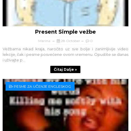
Present Simple vežbe
Marina
28 October
0
Vežbama nikad kraja, naročito uz sve bolje i zanimljivije video
lekcije, čak i pesme posvećene ovom vremenu. Opustite se danas
i uživajte p...
Čitaj Dalje »
PESME ZA UČENJE ENGLESKOG