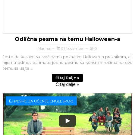
Odlična pesma na temu Halloween-a
Marina
01 November
0
Jeste da kasnim sa već svima poznatim Halloween praznikom, ali
nije na odmet da imate jednu pesmu sa korisnim rečima na ovu
temu sa sajta ...
Čitaj Dalje »
Čitaj dalje »
PESME ZA UČENJE ENGLESKOG