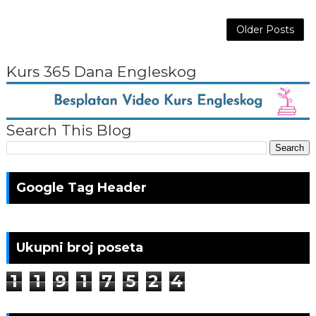
Older Posts
Kurs 365 Dana Engleskog
Search This Blog
Google Tag Header
Ukupni broj poseta
1
1
9
1
7
5
2
4