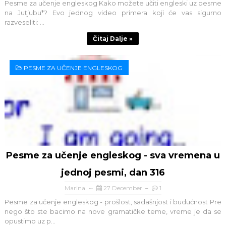
Pesme za učenje engleskog Kako možete učiti engleski uz pesme
na Jutjubu*? Evo jednog video primera koji će vas sigurno
razveseliti: ...
Čitaj Dalje »
PESME ZA UČENJE ENGLESKOG
Pesme za učenje engleskog - sva vremena u
jednoj pesmi, dan 316
Marina
27 December
1
Pesme za učenje engleskog - prošlost, sadašnjost i budućnost Pre
nego što ste bacimo na nove gramatičke teme, vreme je da se
opustimo uz p...