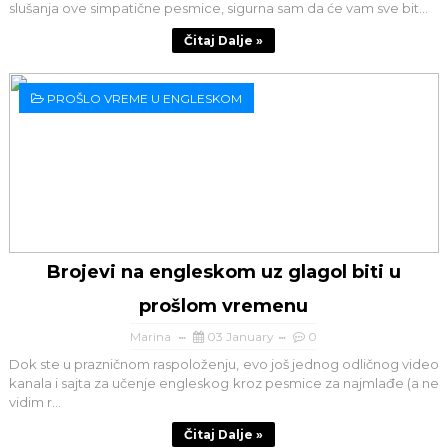
slušanja ove simpatične pesmice, sigurna sam da će vam sve bit...
Čitaj Dalje »
PROŠLO VREME U ENGLESKOM
Brojevi na engleskom uz glagol biti u
prošlom vremenu
Marina
03 January
0
Dok ste u prazničnom raspoloženju, evo još jednog odličnog video
kanala i sajta za učenje engleskog kroz pesmice za najmlađe (a ne
vidim r...
Čitaj Dalje »