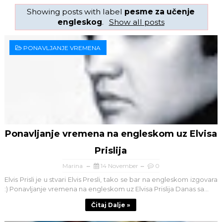
Showing posts with label
pesme za učenje
engleskog
.
Show all posts
PONAVLJANJE VREMENA
Ponavljanje vremena na engleskom uz Elvisa
Prislija
Marina
14 November
0
Elvis Prisli je u stvari Elvis Presli, tako se bar na engleskom izgovara
:) Ponavljanje vremena na engleskom uz Elvisa Prislija Danas sa...
Čitaj Dalje »