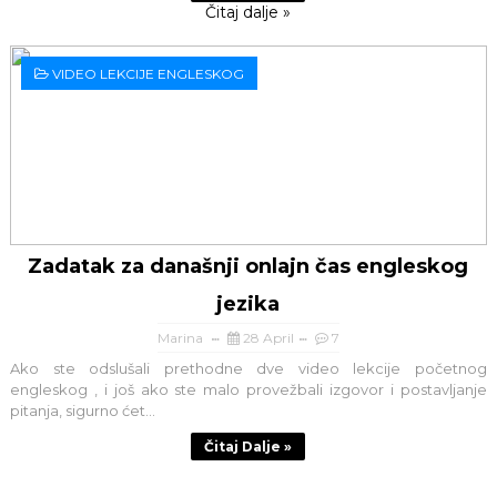
Čitaj dalje »
VIDEO LEKCIJE ENGLESKOG
Zadatak za današnji onlajn čas engleskog
jezika
Marina
28 April
7
Ako ste odslušali prethodne dve video lekcije početnog
engleskog , i još ako ste malo provežbali izgovor i postavljanje
pitanja, sigurno ćet...
Čitaj Dalje »