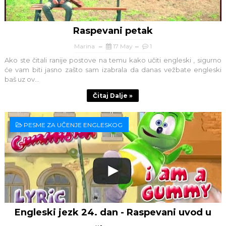
Raspevani petak
Marina
17 May
1
Ako ste čitali ranije postove na temu kako učiti engleski , sigurno
će vam biti jasno zašto sam izabrala da danas vežbate engleski
baš uz ov...
Čitaj Dalje »
PESME ZA UČENJE ENGLESKOG
Engleski jezk 24. dan - Raspevani uvod u