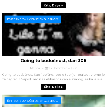
Čitaj Dalje »
PESME ZA UČENJE ENGLESKOG
Going to budućnost, dan 306
Marina
23 December
2
Going to budućnost Kao i obično, posle teorije i prakse , vreme je
za nagradu! Najbolji način za efikasno učenje stranog jezika je sva...
Čitaj Dalje »
PESME ZA UČENJE ENGLESKOG