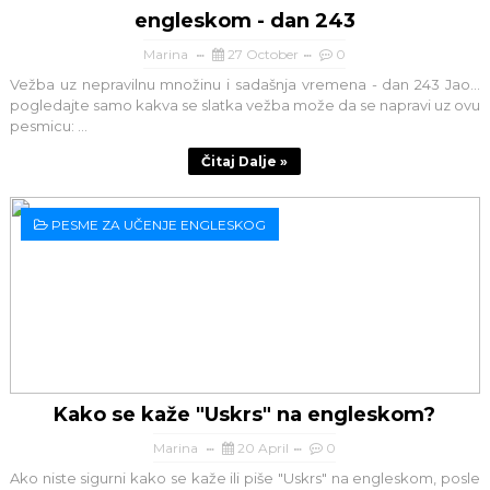
engleskom - dan 243
Marina
27 October
0
Vežba uz nepravilnu množinu i sadašnja vremena - dan 243 Jao...
pogledajte samo kakva se slatka vežba može da se napravi uz ovu
pesmicu: ...
Čitaj Dalje »
PESME ZA UČENJE ENGLESKOG
Kako se kaže "Uskrs" na engleskom?
Marina
20 April
0
Ako niste sigurni kako se kaže ili piše "Uskrs" na engleskom, posle