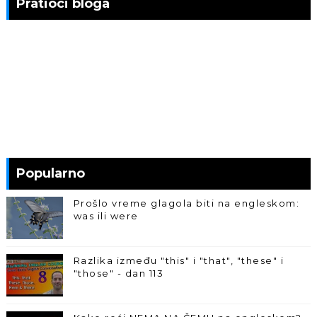
Pratioci bloga
Popularno
Prošlo vreme glagola biti na engleskom:
was ili were
Razlika između "this" i "that", "these" i
"those" - dan 113