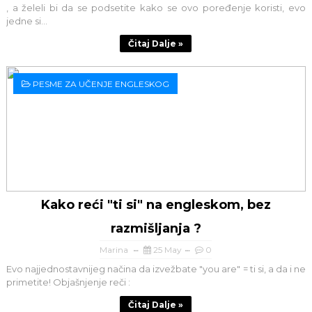
, a želeli bi da se podsetite kako se ovo poređenje koristi, evo
jedne si...
Čitaj Dalje »
PESME ZA UČENJE ENGLESKOG
Kako reći "ti si" na engleskom, bez
razmišljanja ?
Marina
25 May
0
Evo najjednostavnijeg načina da izvežbate "you are" = ti si, a da i ne
primetite! Objašnjenje reči :
Čitaj Dalje »