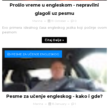
Prošlo vreme u engleskom - nepravilni
glagoli uz pesmu
Marina
19 October
0
Evo primera idealnog časa engleskog jezika koji počinje ovom
pesmom:
Čitaj Dalje »
PESME ZA UČENJE ENGLESKOG
Pesme za učenje engleskog - kako i gde?
Marina
15 January
1