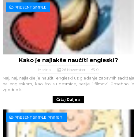
PRESENT SIMPLE
Kako je najlakše naučiti engleski?
Marina
26 November
0
Naj, naj, najlakše je naučiti engleski uz gledanje zabavnih sadržaja
na engleskom, kao što su pesmice, serije i filmovi. Posebno je
zgodno k...
Čitaj Dalje »
PRESENT SIMPLE PRIMERI