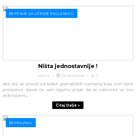
PESME ZA UČENJE ENGLESKOG
Ništa jednostavnije !
Marina
08 November
0
Ako ste se umorili od teških gramatičkih vremena koje ovih dana
prelazimo, danas će vam sigurno prijati da se odmorite uz ovu
jednostavnu, ...
Čitaj Dalje »
PRAZNICI