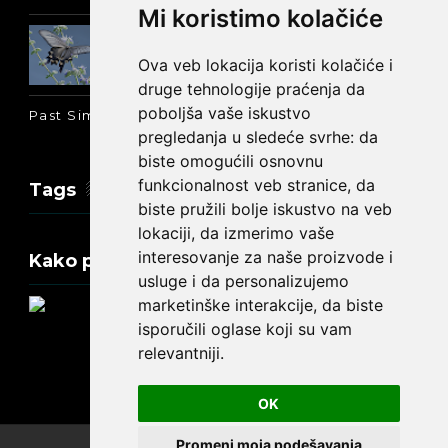
Mi koristimo kolačiće
Prošlo vreme glagola biti na
engleskom: was ili were
Ova veb lokacija koristi kolačiće i
druge tehnologije praćenja da
poboljša vaše iskustvo
Past Simple i Past Continuous - razlika
pregledanja u sledeće svrhe:
da
biste omogućili osnovnu
funkcionalnost veb stranice
,
da
Tags
biste pružili bolje iskustvo na veb
lokaciji
,
da izmerimo vaše
interesovanje za naše proizvode i
Kako promeniti tekst na engleskom?
usluge i da personalizujemo
marketinške interakcije
,
da biste
isporučili oglase koji su vam
relevantniji
.
Update cookies preferences
OK
Promeni moja podešavanja