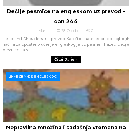
Dečije pesmice na engleskom uz prevod -
dan 244
Marina
28 October
0
Head and Shoulders uz prevod Kao što znate jedan od najboljih
načina za opušteno učenje engleskog je uz pesme ! Tražeći dečije
pesmice na s...
Čitaj Dalje »
VEŽBANJE ENGLESKOG
Nepravilna množina i sadašnja vremena na