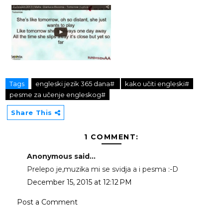
Tags
engleski jezik 365 dana#
kako učiti engleski#
pesme za učenje engleskog#
Share This
1 COMMENT:
Anonymous said...
Prelepo je,muzika mi se svidja a i pesma :-D
December 15, 2015 at 12:12 PM
Post a Comment