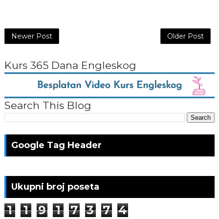
Newer Post
Older Post
Kurs 365 Dana Engleskog
Search This Blog
Google Tag Header
Ukupni broj poseta
1
1
9
1
7
3
7
4