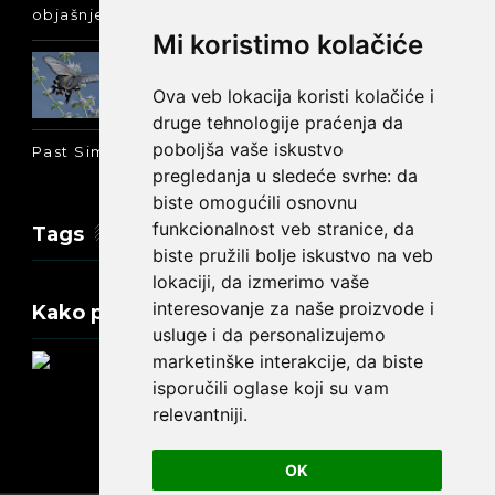
objašnjenje :-)
Mi koristimo kolačiće
Prošlo vreme glagola biti na
engleskom: was ili were
Ova veb lokacija koristi kolačiće i
druge tehnologije praćenja da
poboljša vaše iskustvo
Past Simple i Past Continuous - razlika
pregledanja u sledeće svrhe:
da
biste omogućili osnovnu
funkcionalnost veb stranice
,
da
Tags
biste pružili bolje iskustvo na veb
lokaciji
,
da izmerimo vaše
interesovanje za naše proizvode i
Kako promeniti tekst na engleskom?
usluge i da personalizujemo
marketinške interakcije
,
da biste
isporučili oglase koji su vam
relevantniji
.
Update cookies preferences
OK