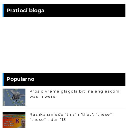
Pratioci bloga
Popularno
Prošlo vreme glagola biti na engleskom:
was ili were
Razlika između "this" i "that", "these" i
"those" - dan 113