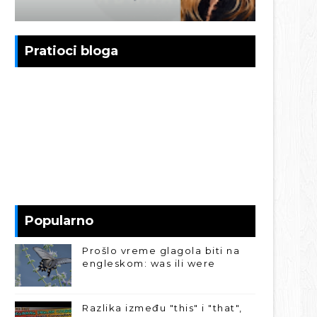
Pratioci bloga
Popularno
Prošlo vreme glagola biti na
engleskom: was ili were
Razlika između "this" i "that",