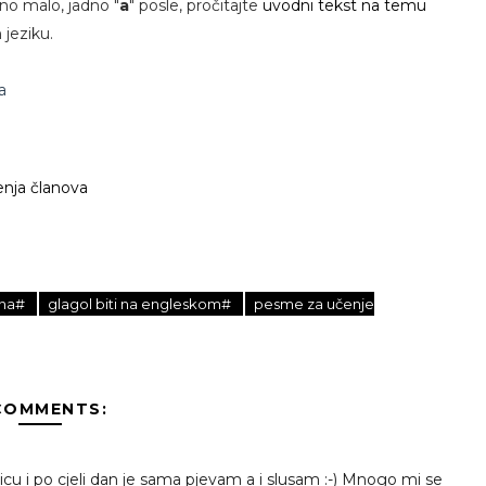
ono malo, jadno "
a
" posle, pročitajte
uvodni tekst na temu
jeziku.
a
enja članova
ana#
glagol biti na engleskom#
pesme za učenje
COMMENTS:
cu i po cjeli dan je sama pjevam a i slusam :-) Mnogo mi se