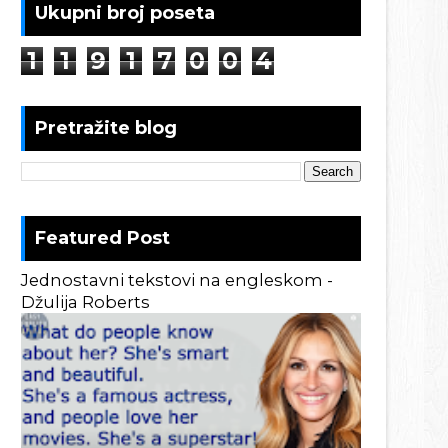
Ukupni broj poseta
1
1
9
1
7
0
0
4
Pretražite blog
Featured Post
Jednostavni tekstovi na engleskom -
Džulija Roberts