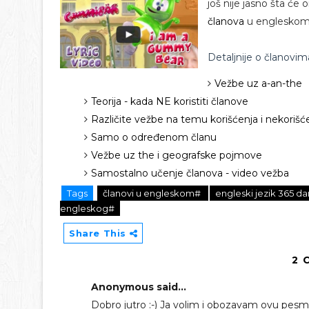
još nije jasno šta će 
članova
u engleskom 
Detaljnije o članovim
Vežbe uz a-an-the
Teorija - kada NE koristiti članove
Različite vežbe na temu korišćenja i nekorišć
Samo o određenom članu
Vežbe uz the i geografske pojmove
Samostalno učenje članova - video vežba
Tags
članovi u engleskom#
engleski jezik 365 d
engleskog#
Share This
2 
Anonymous said...
Dobro jutro :-) Ja volim i obozavam ovu pesmi