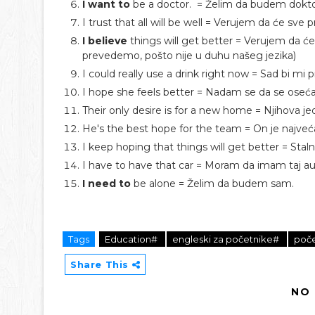
I want to
be a doctor. = Želim da budem dokto
I trust that all will be well = Verujem da će sve p
I believe
things will get better = Verujem da će
prevedemo, pošto nije u duhu našeg jezika)
I could really use a drink right now = Sad bi mi 
I hope she feels better = Nadam se da se oseća 
Their only desire is for a new home = Njihova jed
He's the best hope for the team = On je najveć
I keep hoping that things will get better = Stal
I have to have that car = Moram da imam taj au
I need to
be alone = Želim da budem sam.
Tags
Education#
engleski za početnike#
poče
Share This
NO