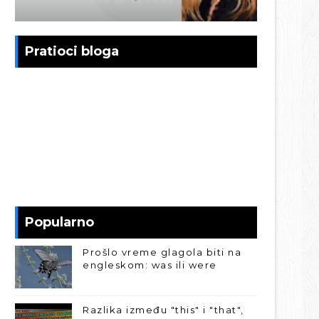
Pratioci bloga
Popularno
Prošlo vreme glagola biti na
engleskom: was ili were
Razlika između "this" i "that",