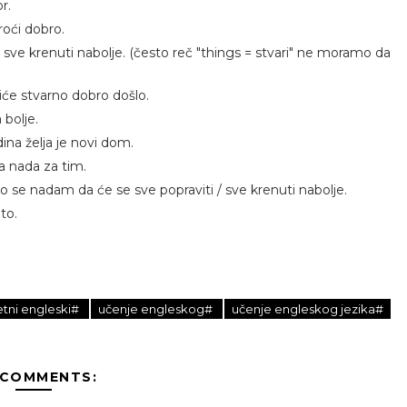
r.
roći dobro.
 sve krenuti nabolje. (često reč "things = stvari" ne moramo da
piće stvarno dobro došlo.
bolje.
ina želja je novi dom.
a nada za tim.
no se nadam da će se sve popraviti / sve krenuti nabolje.
to.
tni engleski#
učenje engleskog#
učenje engleskog jezika#
 COMMENTS: