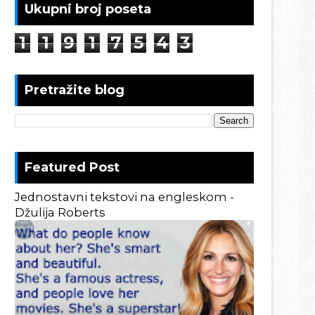
Ukupni broj poseta
1
1
9
1
7
5
4
3
Pretražite blog
Featured Post
Jednostavni tekstovi na engleskom -
Džulija Roberts