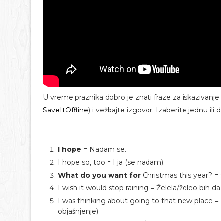
U vreme praznika dobro je znati fraze za iskazivanje 
SaveItOffline
) i vežbajte izgovor. Izaberite jednu ili 
I hope
= Nadam se.
I hope so, too = I ja (se nadam).
What do you want for
Christmas this year? = 
I wish it would stop raining = Želela/želeo bih da
I was thinking about going to that new place =
objašnjenje)