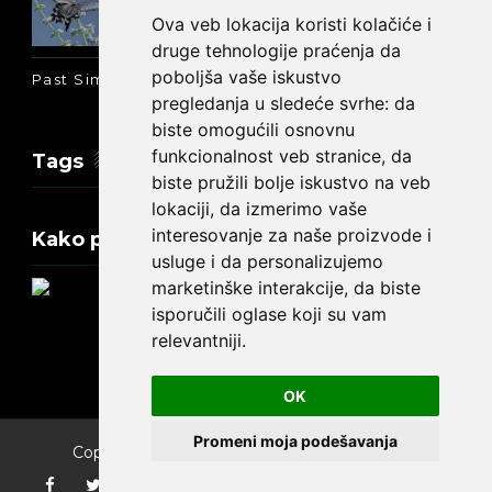
engleskom: was ili were
Ova veb lokacija koristi kolačiće i
druge tehnologije praćenja da
poboljša vaše iskustvo
Past Simple i Past Continuous - razlika
pregledanja u sledeće svrhe:
da
biste omogućili osnovnu
funkcionalnost veb stranice
,
da
Tags
biste pružili bolje iskustvo na veb
lokaciji
,
da izmerimo vaše
interesovanje za naše proizvode i
Kako promeniti tekst na engleskom?
usluge i da personalizujemo
marketinške interakcije
,
da biste
isporučili oglase koji su vam
relevantniji
.
Update cookies preferences
OK
Promeni moja podešavanja
Copyright ©
2026
Engleski jezik za početnike