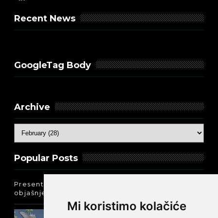
Recent News
GoogleTag Body
Archive
Popular Posts
Present Perfect Simple - najjednostavnije
objašnjenje :-)
Mi koristimo kolačiće
Prošlo vreme glagola biti na