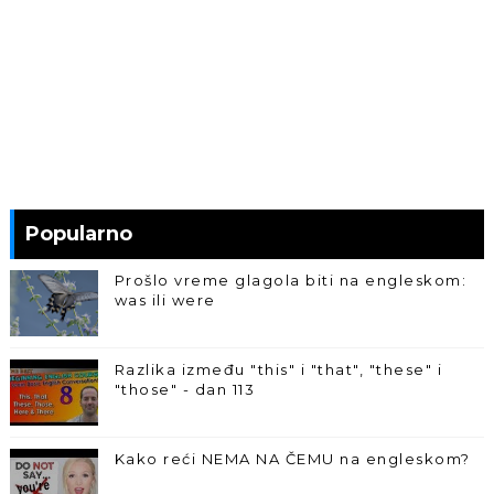
Popularno
Prošlo vreme glagola biti na engleskom:
was ili were
Razlika između "this" i "that", "these" i
"those" - dan 113
Kako reći NEMA NA ČEMU na engleskom?