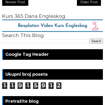
Newer Post
Older Post
Kurs 365 Dana Engleskog
Search This Blog
Google Tag Header
Ukupni broj poseta
1
1
9
1
5
9
1
2
Pretražite blog