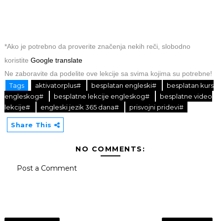
*Ako je potrebno da proverite značenja nekih reči, slobodno
koristite
Google translate
Ne zaboravite da podelite ove lekcije sa svima kojima su potrebne!
Tags
aktivatorplus#
besplatan engleski#
besplatan kurs
engleskog#
besplatne lekcije engleskog#
besplatne video
lekcije#
engleski jezik 365 dana#
prisvojni pridevi#
Share This
NO COMMENTS:
Post a Comment