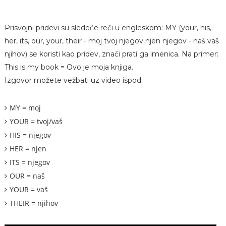
Prisvojni pridevi su sledeće reči u engleskom: MY (your, his,
her, its, our, your, their - moj tvoj njegov njen njegov - naš vaš
njihov) se koristi kao pridev, znači prati ga imenica. Na primer:
This is my book = Ovo je moja knjiga.
Izgovor možete vežbati uz video ispod:
MY = moj
YOUR = tvoj/vaš
HIS = njegov
HER = njen
ITS = njegov
OUR = naš
YOUR = vaš
THEIR = njihov