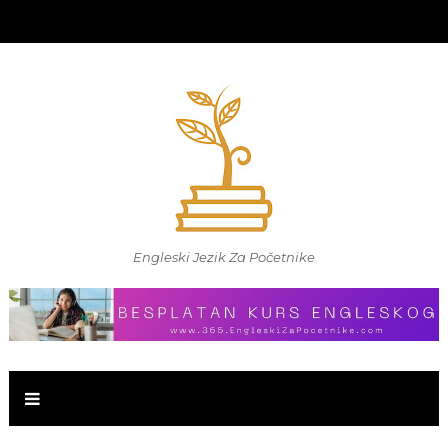
Engleski Jezik Za Početnike