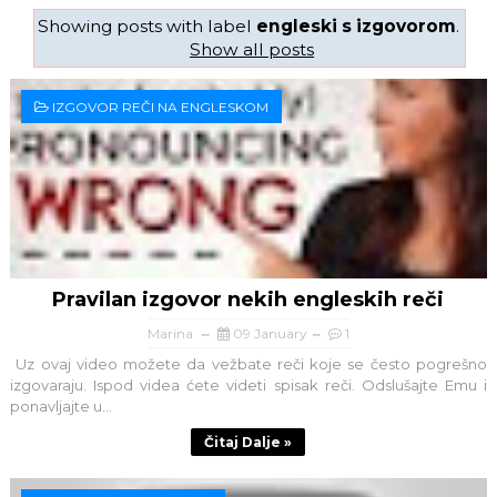
Showing posts with label
engleski s izgovorom
.
Show all posts
IZGOVOR REČI NA ENGLESKOM
Pravilan izgovor nekih engleskih reči
Marina
09 January
1
Uz ovaj video možete da vežbate reči koje se često pogrešno
izgovaraju. Ispod videa ćete videti spisak reči. Odslušajte Emu i
ponavljajte u...
Čitaj Dalje »