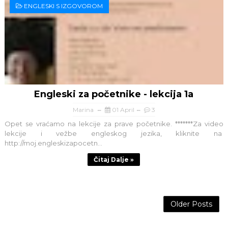
ENGLESKI S IZGOVOROM
Engleski za početnike - lekcija 1a
Marina
01 April
3
Opet se vraćamo na lekcije za prave početnike. *******Za video
lekcije i vežbe engleskog jezika, kliknite na
http://moj.engleskizapocetn...
Čitaj Dalje »
Older Posts