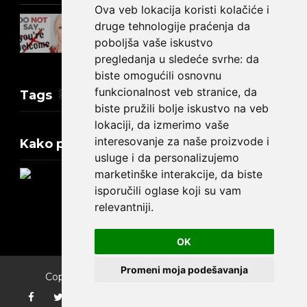
Ova veb lokacija koristi kolačiće i
Kako reći NEMA NA ČEMU na
druge tehnologije praćenja da
engleskom?
poboljša vaše iskustvo
pregledanja u sledeće svrhe:
da
biste omogućili osnovnu
funkcionalnost veb stranice
,
da
Tags
biste pružili bolje iskustvo na veb
lokaciji
,
da izmerimo vaše
interesovanje za naše proizvode i
Kako promeniti tekst na engleskom?
usluge i da personalizujemo
marketinške interakcije
,
da biste
isporučili oglase koji su vam
relevantniji
.
Update cookies preferences
OK
Promeni moja podešavanja
Copyright ©
2026
Engleski jezik za početnike