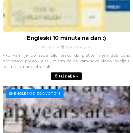
Engleski 10 minuta na dan :)
Marina
25 April
0
Ako vam je do sada bilo teško da pratite mojih 365 dana
engleskog preko Fejsa , mislim da će vam nove video lekcije u
kojima snimam sebe kak...
Čitaj Dalje »
ENGLESKI S IZGOVOROM