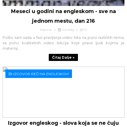
Meseci u godini na engleskom - sve na
jednom mestu, dan 216
Marina
04 May
0
Pošto sam sada u fazi pravljenja video lista na puno različitih tema,
sa puno kvalitetnih video lekcija koje prave ljudi kojima je
maternji...
Čitaj Dalje »
IZGOVOR REČI NA ENGLESKOM
Izgovor engleskog - slova koja se ne čuju