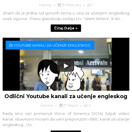
Marina
19 February
1
Znam da je jedna od gorućih tema u vezi sa učenjem engleskog
uvek izgovor . Pravu glavobolju zadaju tzv. "silent letters", ili slo...
Čitaj Dalje »
YOUTUBE KANALI ZA UČENJE ENGLESKOG
Odlični Youtube kanali za učenje engleskog
Marina
17 March
0
Kada smo već pomenuli Voice of America (VOA) Jutjub video
kanal, obavezno moram da vam preporučim i BBC kanal za učenje
engleskog , i to ...