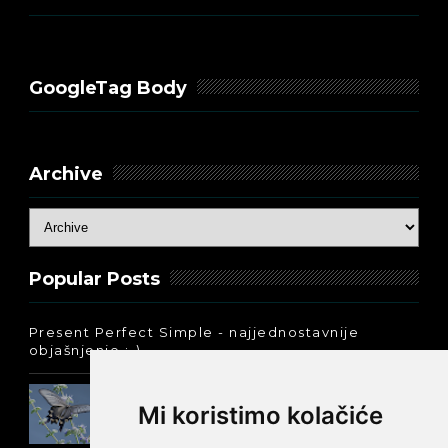
GoogleTag Body
Archive
Popular Posts
Present Perfect Simple - najjednostavnije
objašnjenje :-)
Prošlo vreme glagola biti na
Mi koristimo kolačiće
engleskom: was ili were