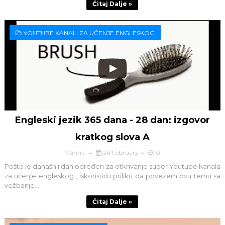
Čitaj Dalje »
YOUTUBE KANALI ZA UČENJE ENGLESKOG
Engleski jezik 365 dana - 28 dan: izgovor
kratkog slova A
Marina
24 February
0
Pošto je današnji dan određen za otkrivanje super Youtube kanala
za učenje engleskog , iskoristiću priliku da povežem ovu temu sa
vežbanje...
Čitaj Dalje »