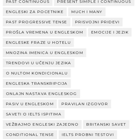
PAST CONTINUOUS
PRESENT SIMPLE I CONTINUOUS
ENGLESKI ZA POCETNIKE
MUCH I MANY
PAST PROGRESSIVE TENSE
PRISVOJNI PRIDEVI
PROŠLA VREMENA U ENGLESKOM
EMOCIJE I JEZIK
ENGLESKE FRAZE U HOTELU
MNOZINA IMENICA U ENGLESKOM
TRENDOVI U UČENJU JEZIKA
O NULTOM KONDICIONALU
ENGLESKA TRANSKRIPCIJA
ONLAJN NASTAVA ENGLESKOG
PASIV U ENGLESKOM
PRAVILAN IZGOVOR
SAVETI O IELTS ISPITIMA
VEŽBAJMO ENGLESKI ZAJEDNO
BRITANSKI SAVET
CONDITIONAL TENSE
IELTS PROBNI TESTOVI