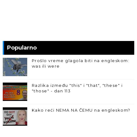
Popularno
Prošlo vreme glagola biti na engleskom:
was ili were
Razlika između "this" i "that", "these" i
"those" - dan 113
Kako reći NEMA NA ČEMU na engleskom?