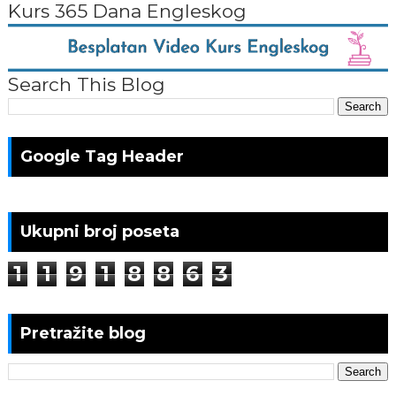
Kurs 365 Dana Engleskog
Search This Blog
Google Tag Header
Ukupni broj poseta
1
1
9
1
8
8
6
3
Pretražite blog