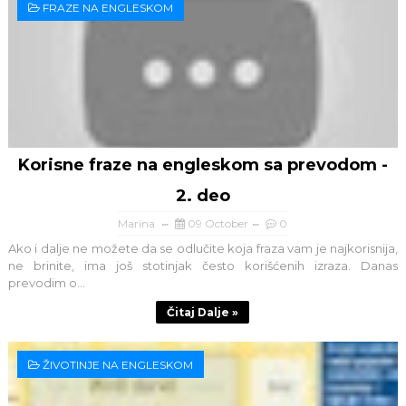
FRAZE NA ENGLESKOM
Korisne fraze na engleskom sa prevodom -
2. deo
Marina
09 October
0
Ako i dalje ne možete da se odlučite koja fraza vam je najkorisnija,
ne brinite, ima još stotinjak često korišćenih izraza. Danas
prevodim o...
Čitaj Dalje »
ŽIVOTINJE NA ENGLESKOM