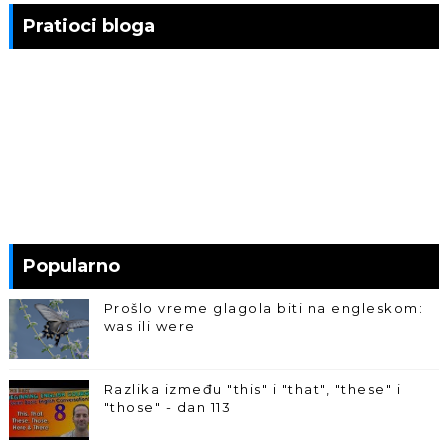
Pratioci bloga
Popularno
Prošlo vreme glagola biti na engleskom:
was ili were
Razlika između "this" i "that", "these" i
"those" - dan 113