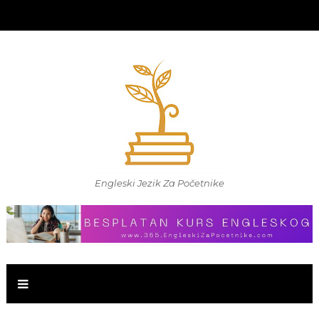
Engleski Jezik Za Početnike