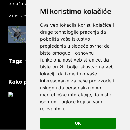
objašnjenje :-)
Mi koristimo kolačiće
Past Simple i Past Continuous - razlika
Ova veb lokacija koristi kolačiće i
Prošlo vreme glagola biti na
druge tehnologije praćenja da
engleskom: was ili were
poboljša vaše iskustvo
pregledanja u sledeće svrhe:
da
biste omogućili osnovnu
funkcionalnost veb stranice
,
da
Tags
biste pružili bolje iskustvo na veb
lokaciji
,
da izmerimo vaše
interesovanje za naše proizvode i
Kako promeniti tekst na engleskom?
usluge i da personalizujemo
marketinške interakcije
,
da biste
isporučili oglase koji su vam
relevantniji
.
Update cookies preferences
OK