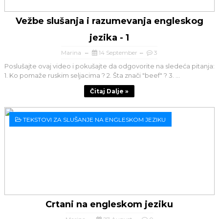
Vežbe slušanja i razumevanja engleskog
jezika - 1
Marina
14 September
3
Poslušajte ovaj video i pokušajte da odgovorite na sledeća pitanja:
1. Ko pomaže ruskim seljacima ? 2. Šta znači "beef" ? 3. ...
Čitaj Dalje »
TEKSTOVI ZA SLUŠANJE NA ENGLESKOM JEZIKU
Crtani na engleskom jeziku