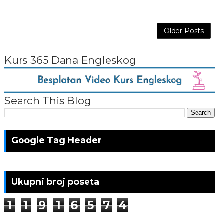
Older Posts
Kurs 365 Dana Engleskog
Search This Blog
Google Tag Header
Ukupni broj poseta
1
1
9
1
6
5
7
4