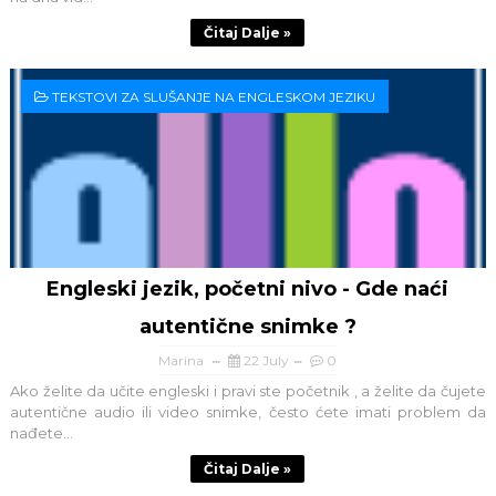
Čitaj Dalje »
TEKSTOVI ZA SLUŠANJE NA ENGLESKOM JEZIKU
Engleski jezik, početni nivo - Gde naći
autentične snimke ?
Marina
22 July
0
Ako želite da učite engleski i pravi ste početnik , a želite da čujete
autentične audio ili video snimke, često ćete imati problem da
nađete...
Čitaj Dalje »