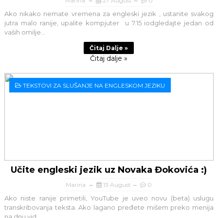
Marina
27 August
0
Ako nikako nemate vremena za engleski jezik , ustanite svakog
jutra malo ranije, upalite kompjuter u 7.15 iodgledajte jedan od
vaših omilje...
Čitaj Dalje »
Čitaj dalje »
TEKSTOVI ZA SLUŠANJE NA ENGLESKOM JEZIKU
Učite engleski jezik uz Novaka Đokovića :)
Marina
13 August
0
Ako niste ranije primetili, YouTube je uveo novu (beta) uslugu
transkribovanja teksta. Ako lagano pređete mišem preko menija
na dnu vid...