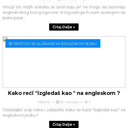
Mnogi od mojih učenika se iznerviraju jer ne mogu da razumeju
engleski zbog brzog izgovora. Iz tog razloga ih uvek savetujem da
prate pose...
Čitaj Dalje »
TEKSTOVI ZA SLUŠANJE NA ENGLESKOM JEZIKU
Kako reći "izgledaš kao " na engleskom ?
Marina
30 January
1
Odslušajte ovaj video i zaključite kako se kaže "izgledaš kao" na
engleskom jeziku ?
Čitaj Dalje »