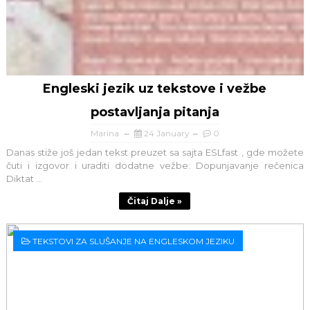
Engleski jezik uz tekstove i vežbe
postavljanja pitanja
Marina
24 January
0
Danas stiže još jedan tekst preuzet sa sajta ESLfast , gde možete
čuti i izgovor i uraditi dodatne vežbe: Dopunjavanje rečenica
Diktat ...
Čitaj Dalje »
TEKSTOVI ZA SLUŠANJE NA ENGLESKOM JEZIKU