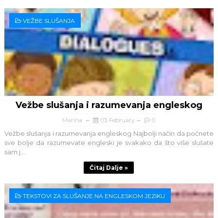
VEŽBE SLUŠANJA
Vežbe slušanja i razumevanja engleskog
Marina
03 February
0
Vežbe slušanja i razumevanja engleskog Najbolji način da počnete
sve bolje da razumevate engleski je svakako da što više slušate
sam j...
Čitaj Dalje »
TEKSTOVI ZA SLUŠANJE NA ENGLESKOM JEZIKU