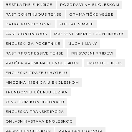
BESPLATNE E-KNJIGE
POZDRAVI NA ENGLESKOM
PAST CONTINUOUS TENSE
GRAMATIČKE VEŽBE
DRUGI KONDICIONAL
FUTURE SIMPLE
PAST CONTINUOUS
PRESENT SIMPLE I CONTINUOUS
ENGLESKI ZA POCETNIKE
MUCH I MANY
PAST PROGRESSIVE TENSE
PRISVOJNI PRIDEVI
PROŠLA VREMENA U ENGLESKOM
EMOCIJE I JEZIK
ENGLESKE FRAZE U HOTELU
MNOZINA IMENICA U ENGLESKOM
TRENDOVI U UČENJU JEZIKA
O NULTOM KONDICIONALU
ENGLESKA TRANSKRIPCIJA
ONLAJN NASTAVA ENGLESKOG
PASIV U ENGLESKOM
PRAVILAN IZGOVOR