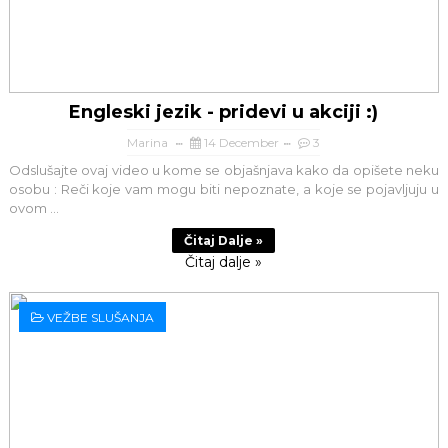
Engleski jezik - pridevi u akciji :)
Marina
14 December
3
Odslušajte ovaj video u kome se objašnjava kako da opišete neku
osobu : Reči koje vam mogu biti nepoznate, a koje se pojavljuju u
ovom ...
Čitaj Dalje »
Čitaj dalje »
VEŽBE SLUŠANJA