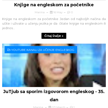
Knjige na engleskom za početnike
Marina
16 May
0
Knjige na engleskom za početnike Jedan od najboljih načina da
učite i uživate u učenju jezika je da čitate knjige na engleskom ili
jednos...
Čitaj Dalje »
YOUTUBE KANALI ZA UČENJE ENGLESKOG
JuTjub sa sporim izgovorom engleskog - 35.
dan
Marina
03 March
1