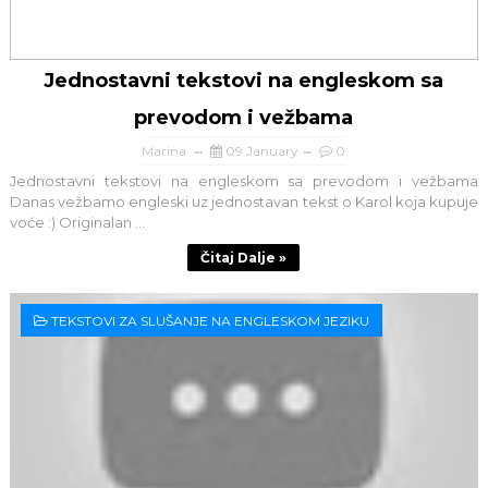
Jednostavni tekstovi na engleskom sa
prevodom i vežbama
Marina
09 January
0
Jednostavni tekstovi na engleskom sa prevodom i vežbama
Danas vežbamo engleski uz jednostavan tekst o Karol koja kupuje
voće :) Originalan ...
Čitaj Dalje »
TEKSTOVI ZA SLUŠANJE NA ENGLESKOM JEZIKU