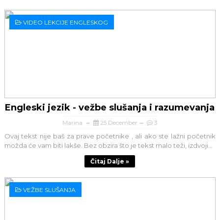
VIDEO LEKCIJE ENGLESKOG
Engleski jezik - vežbe slušanja i razumevanja
Marina
25 December
3
Ovaj tekst nije baš za prave početnike , ali ako ste lažni početnik
možda će vam biti lakše. Bez obzira što je tekst malo teži, izdvoji...
Čitaj Dalje »
VEŽBE SLUŠANJA