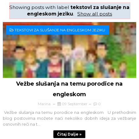
Showing posts with label
tekstovi za slušanje na
engleskom jeziku
.
Show all posts
TEKSTOVI ZA SLUŠANJE NA ENGLESKOM JEZIKU
Vežbe slušanja na temu porodice na
engleskom
Marina
09 September
0
Vežbe slušanja na temu porodice na engleskom U prethodnim
blog postovima možete naći nekoliko dobrih ideja za vežbanje
osnovnih reči na t...
Čitaj Dalje »