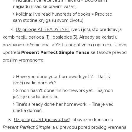
rezultat: I've received an award = Dobio sam
nagradu (i sad se pravim važan)
količina: I've read hundreds of books = Pročitao
sam stotine knjiga (u svom životu)
4.
Uz priloge ALREADY i YET
(već i još), što predstavlja
kombinaciju perioda (1) i posledice(3). Already se koristi u
pozitivnim rečenicama a YET u negativnim i upitnim. U ovoj
upotrebi
Present Perfect Simple Tense
se takođe prevodi
prošlim vremenom:
Have you done your homework yet ? = Da li si
(već) uradio domaći ?
Simon hasn't done his homework yet = Sajmon
još nije uradio domaći.
Tina's already done her homework. = Tina je već
uradila domaći.
5.
Uz prilog JUST (upravo, baš)
, obavezno koristimo
Present Perfect Simple
, a u prevodu pored prošlog vremena