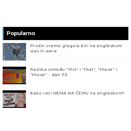
Popularno
Prošlo vreme glagola biti na engleskom:
was ili were
Razlika između "this" i "that", "these" i
"those" - dan 113
Kako reći NEMA NA ČEMU na engleskom?