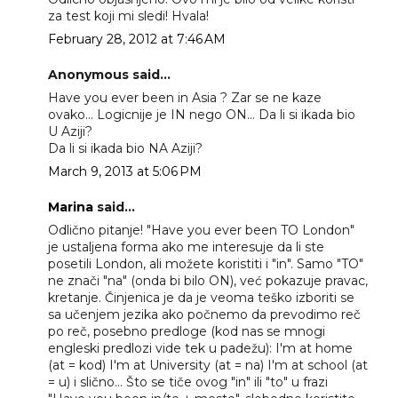
za test koji mi sledi! Hvala!
February 28, 2012 at 7:46 AM
Anonymous said...
Have you ever been in Asia ? Zar se ne kaze
ovako... Logicnije je IN nego ON... Da li si ikada bio
U Aziji?
Da li si ikada bio NA Aziji?
March 9, 2013 at 5:06 PM
Marina
said...
Odlično pitanje! "Have you ever been TO London"
je ustaljena forma ako me interesuje da li ste
posetili London, ali možete koristiti i "in". Samo "TO"
ne znači "na" (onda bi bilo ON), već pokazuje pravac,
kretanje. Činjenica je da je veoma teško izboriti se
sa učenjem jezika ako počnemo da prevodimo reč
po reč, posebno predloge (kod nas se mnogi
engleski predlozi vide tek u padežu): I'm at home
(at = kod) I'm at University (at = na) I'm at school (at
= u) i slično... Što se tiče ovog "in" ili "to" u frazi