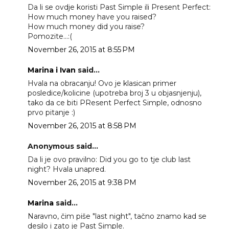
Da li se ovdje koristi Past Simple ili Present Perfect:
How much money have you raised?
How much money did you raise?
Pomozite...:(
November 26, 2015 at 8:55 PM
Marina i Ivan
said...
Hvala na obracanju! Ovo je klasican primer
posledice/kolicine (upotreba broj 3 u objasnjenju),
tako da ce biti PResent Perfect Simple, odnosno
prvo pitanje :)
November 26, 2015 at 8:58 PM
Anonymous said...
Da li je ovo pravilno: Did you go to tje club last
night? Hvala unapred.
November 26, 2015 at 9:38 PM
Marina
said...
Naravno, čim piše "last night", tačno znamo kad se
desilo i zato je Past Simple.