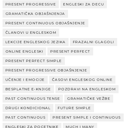
PRESENT PROGRESSIVE
ENGLESKI ZA DECU
GRAMATIČKA OBJAŠNJENJA
PRESENT CONTINUOUS OBJAŠNJENJE
ČLANOVI U ENGLESKOM
LEKCIJE ENGLESKOG JEZIKA
FRAZALNI GLAGOLI
ONLINE ENGLESKI
PRESENT PERFECT
PRESENT PERFECT SIMPLE
PRESENT PROGRESSIVE OBJAŠNJENJE
UČENJE I EMOCIJE
ČASOVI ENGLESKOG ONLINE
BESPLATNE E-KNJIGE
POZDRAVI NA ENGLESKOM
PAST CONTINUOUS TENSE
GRAMATIČKE VEŽBE
DRUGI KONDICIONAL
FUTURE SIMPLE
PAST CONTINUOUS
PRESENT SIMPLE I CONTINUOUS
ENGLESKI ZA POCETNIKE
MUCH I MANY