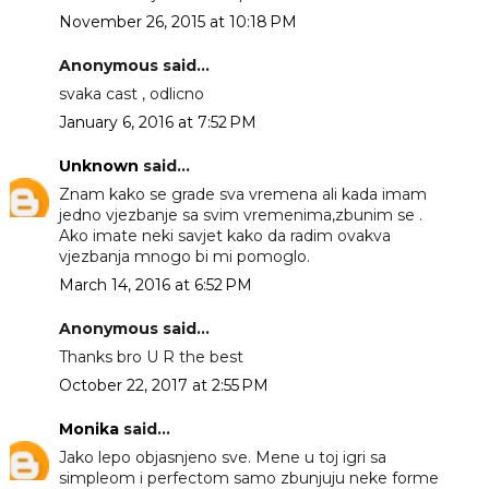
November 26, 2015 at 10:18 PM
Anonymous said...
svaka cast , odlicno
January 6, 2016 at 7:52 PM
Unknown
said...
Znam kako se grade sva vremena ali kada imam
jedno vjezbanje sa svim vremenima,zbunim se .
Ako imate neki savjet kako da radim ovakva
vjezbanja mnogo bi mi pomoglo.
March 14, 2016 at 6:52 PM
Anonymous said...
Thanks bro U R the best
October 22, 2017 at 2:55 PM
Monika
said...
Jako lepo objasnjeno sve. Mene u toj igri sa
simpleom i perfectom samo zbunjuju neke forme