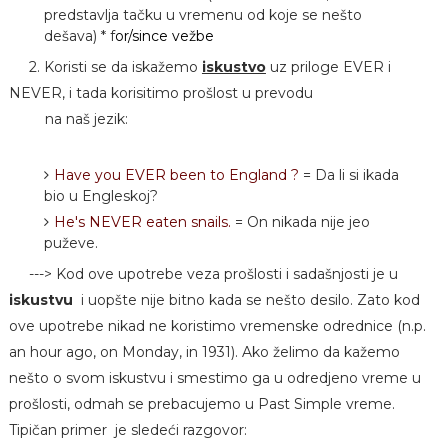
predstavlja tačku u vremenu od koje se nešto
dešava) * f
or/since vežbe
2. Koristi se da iskažemo
iskustvo
uz priloge EVER i
NEVER, i tada korisitimo prošlost u prevodu
na naš jezik:
Have you EVER been to England ?
= Da li si ikada
bio u Engleskoj?
He's NEVER eaten snails.
= On nikada nije jeo
puževe.
---> Kod ove upotrebe veza prošlosti i sadašnjosti je u
iskustvu
i uopšte nije bitno kada se nešto desilo. Zato kod
ove upotrebe nikad ne koristimo vremenske odrednice (n.p.
an hour ago, on Monday, in 1931). Ako želimo da kažemo
nešto o svom iskustvu i smestimo ga u odredjeno vreme u
prošlosti, odmah se prebacujemo u Past Simple vreme.
Tipičan primer je sledeći razgovor: