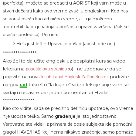
(perfekta) možete se prebaciti u AORIST koji vam može u
stvari dočarati kako ovo vreme zvuči u engleskom. Kod nas
se aorist oseća kao arhaično vreme, ali ga možemo
upotrebiti kada je radnja u prošlosti upravo završena (čak se
oseća i posledica). Primeri:
He's just left = Upravo je otišao (aorist: ode on )
****************
Ako želite da učite engleski uz besplatni kurs sa video
lekcijama
:o)
i ne zaboravite da se
posetite ovu stranicu
prijavite na novi
i podržite
Jutjub kanal EngleskiZaPocetnike
njegov
rad
tako što "lajkujete" video lekcije koje vam se
sviđaju i ostavite bar jedan komentar :o) Hvala!
***************
Kao što vidite, kada se precizno definišu upotrebe, ovo vreme
nije uopšte teško. Samo
građenje
je isto jednostavno.
Verovatno ste videli iz primera da posle subjekta ide pomoćni
glagol HAVE/HAS, koji nema nikakvo značenje, samo pomaže