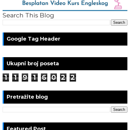
Search This Blog
Google Tag Header
Ukupni broj poseta
1
1
9
1
6
0
2
2
Pretražite blog
Featured Post