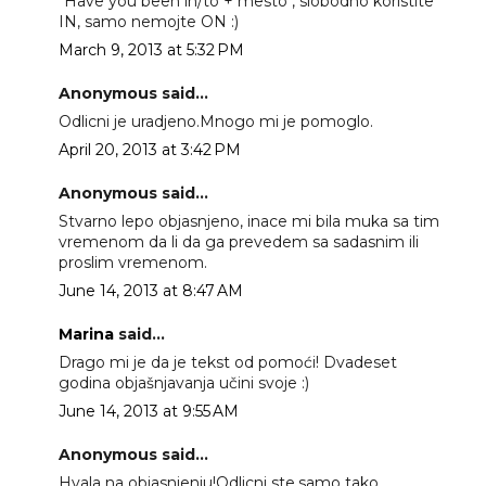
"Have you been in/to + mesto", slobodno koristite
IN, samo nemojte ON :)
March 9, 2013 at 5:32 PM
Anonymous said...
Odlicni je uradjeno.Mnogo mi je pomoglo.
April 20, 2013 at 3:42 PM
Anonymous said...
Stvarno lepo objasnjeno, inace mi bila muka sa tim
vremenom da li da ga prevedem sa sadasnim ili
proslim vremenom.
June 14, 2013 at 8:47 AM
Marina
said...
Drago mi je da je tekst od pomoći! Dvadeset
godina objašnjavanja učini svoje :)
June 14, 2013 at 9:55 AM
Anonymous said...
Hvala na objasnjenju!Odlicni ste,samo tako