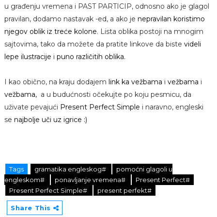
u građenju vremena i PAST PARTICIP, odnosno ako je glagol
pravilan, dodamo nastavak -ed, a ako je
nepravilan koristimo
njegov oblik iz treće kolone
. Lista oblika postoji na mnogim
sajtovima, tako da možete da pratite linkove da biste
videli
lepe ilustracije
i
puno različitih oblika.
I kao obično, na kraju dodajem
link ka vežbama
i
vežbama
i
vežbama,
a u budućnosti očekujte po koju pesmicu, da
uživate pevajući
Present Perfect Simple
i naravno, engleski
se
najbolje uči uz igrice :)
Tags
gramatika engleskog#
pomoćni glagoli u
engleskom#
ponavljanje vremena#
Present Perfect#
Present Perfect Simple#
present perfekt#
Share This