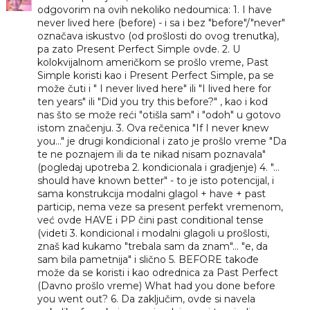
odgovorim na ovih nekoliko nedoumica: 1. I have
never lived here (before) - i sa i bez "before"/"never"
označava iskustvo (od prošlosti do ovog trenutka),
pa zato Present Perfect Simple ovde. 2. U
kolokvijalnom američkom se prošlo vreme, Past
Simple koristi kao i Present Perfect Simple, pa se
može čuti i " I never lived here" ili "I lived here for
ten years" ili "Did you try this before?" , kao i kod
nas što se može reći "otišla sam" i "odoh" u gotovo
istom značenju. 3. Ova rečenica "If I never knew
you..." je drugi kondicional i zato je prošlo vreme "Da
te ne poznajem ili da te nikad nisam poznavala"
(pogledaj upotreba 2. kondicionala i gradjenje) 4. "...
should have known better" - to je isto potencijal, i
sama konstrukcija modalni glagol + have + past
particip, nema veze sa present perfekt vremenom,
već ovde HAVE i PP čini past conditional tense
(videti 3. kondicional i modalni glagoli u prošlosti,
znaš kad kukamo "trebala sam da znam"... "e, da
sam bila pametnija" i slično 5. BEFORE takođe
može da se koristi i kao odrednica za Past Perfect
(Davno prošlo vreme) What had you done before
you went out? 6. Da zaključim, ovde si navela