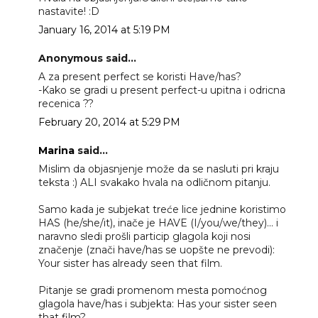
nastavite! :D
January 16, 2014 at 5:19 PM
Anonymous said...
A za present perfect se koristi Have/has?
-Kako se gradi u present perfect-u upitna i odricna
recenica ??
February 20, 2014 at 5:29 PM
Marina
said...
Mislim da objasnjenje može da se nasluti pri kraju
teksta :) ALI svakako hvala na odličnom pitanju.
Samo kada je subjekat treće lice jednine koristimo
HAS (he/she/it), inače je HAVE (I/you/we/they)... i
naravno sledi prošli particip glagola koji nosi
značenje (znači have/has se uopšte ne prevodi):
Your sister has already seen that film.
Pitanje se gradi promenom mesta pomoćnog
glagola have/has i subjekta: Has your sister seen
that film?