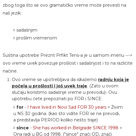
zbog toga što se ovo gramatičko vreme može prevesti na
naš jezik:
sadašnjim
prošlim vremenom
Suština upotrebe Preznt Prfikt Tens-a je u samom imenu --->
ovo vreme uvek povezuje prošlost i sadašnjost i to na različite
načine.
Ovo vreme se upotrebljava da iskažemo
radnju koja je
počela u prošlosti i još uvek traje
. (Zato u ovom
slučaju koristimo sadašnje vreme u prevodu)- Ovu
upotrebu ćete prepoznati po FOR i SINCE:
for
-
I have lived in Novi Sad FOR 30 years
= Živim
u NS 30 godina. (kao što vidite FOR se ne prevodi,
a predstavlja PERIOD koliko nešto traje)
since
-
She has worked in Belgrade SINCE 1998
=
Ona radi u BG od 1998. ("since" znači OD, znači