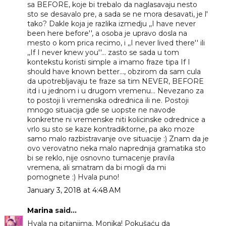
sa BEFORE, koje bi trebalo da naglasavaju nesto
sto se desavalo pre, a sada se ne mora desavati, je l'
tako? Dakle koja je razlika izmedju ,,I have never
been here before'', a osoba je upravo dosla na
mesto o kom prica recimo, i ,,I never lived there'' ili
,,If I never knew you''... zasto se sada u tom
kontekstu koristi simple a imamo fraze tipa If I
should have known better..., obzirom da sam cula
da upotrebljavaju te fraze sa tim NEVER, BEFORE
itd i u jednom i u drugom vremenu... Nevezano za
to postoji li vremenska odrednica ili ne. Postoji
mnogo situacija gde se uopste ne navode
konkretne ni vremenske niti kolicinske odrednice a
vrlo su sto se kaze kontradiktorne, pa ako moze
samo malo razbistravanje ove situacije :) Znam da je
ovo verovatno neka malo naprednija gramatika sto
bi se reklo, nije osnovno tumacenje pravila
vremena, ali smatram da bi mogli da mi
pomognete :) Hvala puno!
January 3, 2018 at 4:48 AM
Marina
said...
Hvala na pitanjima, Monika! Pokušaću da