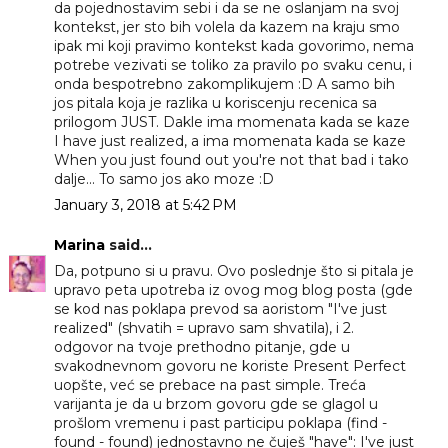
da pojednostavim sebi i da se ne oslanjam na svoj
kontekst, jer sto bih volela da kazem na kraju smo
ipak mi koji pravimo kontekst kada govorimo, nema
potrebe vezivati se toliko za pravilo po svaku cenu, i
onda bespotrebno zakomplikujem :D A samo bih
jos pitala koja je razlika u koriscenju recenica sa
prilogom JUST. Dakle ima momenata kada se kaze
I have just realized, a ima momenata kada se kaze
When you just found out you're not that bad i tako
dalje... To samo jos ako moze :D
January 3, 2018 at 5:42 PM
Marina
said...
Da, potpuno si u pravu. Ovo poslednje što si pitala je
upravo peta upotreba iz ovog mog blog posta (gde
se kod nas poklapa prevod sa aoristom "I've just
realized" (shvatih = upravo sam shvatila), i 2.
odgovor na tvoje prethodno pitanje, gde u
svakodnevnom govoru ne koriste Present Perfect
uopšte, već se prebace na past simple. Treća
varijanta je da u brzom govoru gde se glagol u
prošlom vremenu i past participu poklapa (find -
found - found) jednostavno ne čuješ "have": I've just