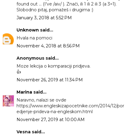
found out ... (I've /aiv/ ). Znači, ili 1 ili 2 ili 3 (a 3=1).
Slobodno pitaj, pomažeš i drugima :)
January 3, 2018 at 5:52 PM
Unknown
said...
Hvala na pomoci
November 4, 2018 at 8:56 PM
Anonymous said...
Moze lekcija o komparaciji pridjeva.
👍
November 26, 2019 at 11:34 PM
Marina
said...
Naravno, nalazi se ovde
https://www.engleskizapocetnike.com/2014/12/por
edjenje-prideva-na-engleskom.html
November 27, 2019 at 10:00 AM
Vesna said...