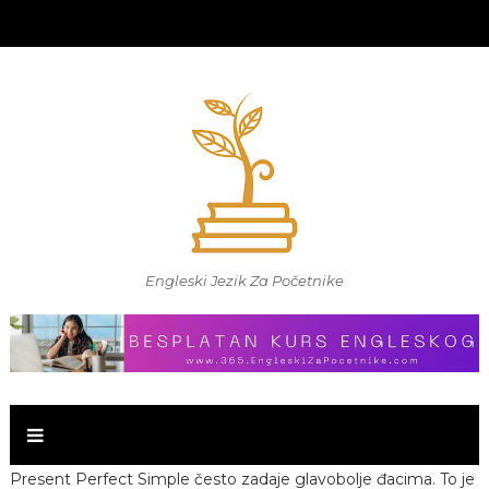
Engleski Jezik Za Početnike
Present Perfect Simple često zadaje glavobolje đacima. To je