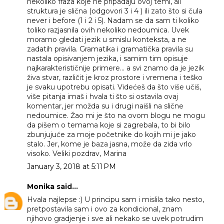
nekoliko fraza koje ne pripadaju ovoj temi, ali
struktura je slična (odgovori 3 i 4 ) ili zato što si čula
never i before (1 i 2 i 5). Nadam se da sam ti koliko
toliko razjasnila ovih nekoliko nedoumica. Uvek
moramo gledati jezik u smislu konteksta, a ne
zadatih pravila. Gramatika i gramatička pravila su
nastala opisivanjem jezika, i samim tim opisuje
najkarakterističnije primere... a svi znamo da je jezik
živa stvar, različit je kroz prostore i vremena i teško
je svaku upotrebu opisati. Videćeš da što više učiš,
više pitanja imaš i hvala ti što si ostavila ovaj
komentar, jer možda su i drugi naišli na slične
nedoumice. Žao mi je što na ovom blogu ne mogu
da pišem o temama koje si zagrebala, to bi bilo
zbunjujuće za moje početnike do kojih mi je jako
stalo. Jer, kome je baza jasna, može da zida vrlo
visoko. Veliki pozdrav, Marina
January 3, 2018 at 5:11 PM
Monika
said...
Hvala najlepse :) U principu sam i mislila tako nesto,
pretpostavila sam i ovo za kondicional, znam
njihovo gradjenje i sve ali nekako se uvek potrudim