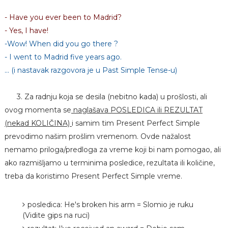
- Have you ever been to Madrid?
- Yes, I have!
-Wow! When did you go there ?
- I went to Madrid five years ago.
... (i nastavak razgovora je u Past Simple Tense-u)
3. Za radnju koja se desila (nebitno kada) u prošlosti, ali
ovog momenta se
naglašava POSLEDICA ili REZULTAT
(nekad KOLIČINA)
i samim tim Present Perfect Simple
prevodimo našim prošlim vremenom. Ovde nažalost
nemamo priloga/predloga za vreme koji bi nam pomogao, ali
ako razmišljamo u terminima posledice, rezultata ili količine,
treba da koristimo Present Perfect Simple vreme.
posledica: He's broken his arm = Slomio je ruku
(Vidite gips na ruci)