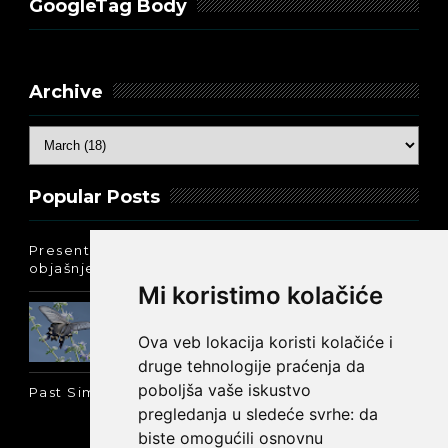
GoogleTag Body
Archive
Popular Posts
Present Perfect Simple - najjednostavnije
objašnjenje :-)
Mi koristimo kolačiće
Prošlo vreme glagola biti na
engleskom: was ili were
Ova veb lokacija koristi kolačiće i
druge tehnologije praćenja da
poboljša vaše iskustvo
Past Simple i Past Continuous - razlika
pregledanja u sledeće svrhe:
da
biste omogućili osnovnu