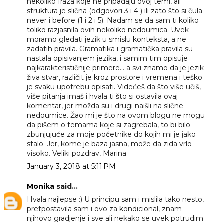
nekoliko fraza koje ne pripadaju ovoj temi, ali
struktura je slična (odgovori 3 i 4 ) ili zato što si čula
never i before (1 i 2 i 5). Nadam se da sam ti koliko
toliko razjasnila ovih nekoliko nedoumica. Uvek
moramo gledati jezik u smislu konteksta, a ne
zadatih pravila. Gramatika i gramatička pravila su
nastala opisivanjem jezika, i samim tim opisuje
najkarakterističnije primere... a svi znamo da je jezik
živa stvar, različit je kroz prostore i vremena i teško
je svaku upotrebu opisati. Videćeš da što više učiš,
više pitanja imaš i hvala ti što si ostavila ovaj
komentar, jer možda su i drugi naišli na slične
nedoumice. Žao mi je što na ovom blogu ne mogu
da pišem o temama koje si zagrebala, to bi bilo
zbunjujuće za moje početnike do kojih mi je jako
stalo. Jer, kome je baza jasna, može da zida vrlo
visoko. Veliki pozdrav, Marina
January 3, 2018 at 5:11 PM
Monika
said...
Hvala najlepse :) U principu sam i mislila tako nesto,
pretpostavila sam i ovo za kondicional, znam
njihovo gradjenje i sve ali nekako se uvek potrudim