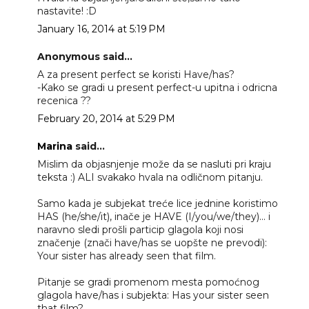
nastavite! :D
January 16, 2014 at 5:19 PM
Anonymous said...
A za present perfect se koristi Have/has?
-Kako se gradi u present perfect-u upitna i odricna
recenica ??
February 20, 2014 at 5:29 PM
Marina
said...
Mislim da objasnjenje može da se nasluti pri kraju
teksta :) ALI svakako hvala na odličnom pitanju.
Samo kada je subjekat treće lice jednine koristimo
HAS (he/she/it), inače je HAVE (I/you/we/they)... i
naravno sledi prošli particip glagola koji nosi
značenje (znači have/has se uopšte ne prevodi):
Your sister has already seen that film.
Pitanje se gradi promenom mesta pomoćnog
glagola have/has i subjekta: Has your sister seen
that film?