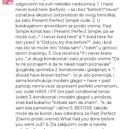
odgovorim na ovih nekoliko nedoumica: 1. I have
never lived here (before) - i sa i bez "before"/"never"
označava iskustvo (od prošlosti do ovog trenutka),
pa zato Present Perfect Simple ovde. 2. U
kolokvijalnom američkom se prošlo vreme, Past
Simple koristi kao i Present Perfect Simple, pa se
može čuti i " I never lived here" ili "I lived here for
ten years" ili "Did you try this before?" , kao i kod
nas što se može reći "otišla sam" i "odoh" u gotovo
istom značenju. 3. Ova rečenica "If I never knew
you..." je drugi kondicional i zato je prošlo vreme "Da
te ne poznajem ili da te nikad nisam poznavala"
(pogledaj upotreba 2. kondicionala i gradjenje) 4. "...
should have known better" - to je isto potencijal, i
sama konstrukcija modalni glagol + have + past
particip, nema veze sa present perfekt vremenom,
već ovde HAVE i PP čini past conditional tense
(videti 3. kondicional i modalni glagoli u prošlosti,
znaš kad kukamo "trebala sam da znam"... "e, da
sam bila pametnija" i slično 5. BEFORE takođe
može da se koristi i kao odrednica za Past Perfect
(Davno prošlo vreme) What had you done before
you went out? 6. Da zaključim, ovde si navela