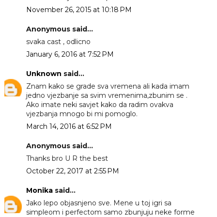
November 26, 2015 at 10:18 PM
Anonymous said...
svaka cast , odlicno
January 6, 2016 at 7:52 PM
Unknown
said...
Znam kako se grade sva vremena ali kada imam
jedno vjezbanje sa svim vremenima,zbunim se .
Ako imate neki savjet kako da radim ovakva
vjezbanja mnogo bi mi pomoglo.
March 14, 2016 at 6:52 PM
Anonymous said...
Thanks bro U R the best
October 22, 2017 at 2:55 PM
Monika
said...
Jako lepo objasnjeno sve. Mene u toj igri sa
simpleom i perfectom samo zbunjuju neke forme