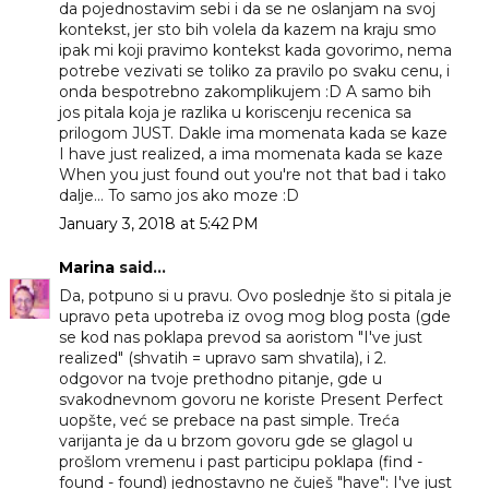
da pojednostavim sebi i da se ne oslanjam na svoj
kontekst, jer sto bih volela da kazem na kraju smo
ipak mi koji pravimo kontekst kada govorimo, nema
potrebe vezivati se toliko za pravilo po svaku cenu, i
onda bespotrebno zakomplikujem :D A samo bih
jos pitala koja je razlika u koriscenju recenica sa
prilogom JUST. Dakle ima momenata kada se kaze
I have just realized, a ima momenata kada se kaze
When you just found out you're not that bad i tako
dalje... To samo jos ako moze :D
January 3, 2018 at 5:42 PM
Marina
said...
Da, potpuno si u pravu. Ovo poslednje što si pitala je
upravo peta upotreba iz ovog mog blog posta (gde
se kod nas poklapa prevod sa aoristom "I've just
realized" (shvatih = upravo sam shvatila), i 2.
odgovor na tvoje prethodno pitanje, gde u
svakodnevnom govoru ne koriste Present Perfect
uopšte, već se prebace na past simple. Treća
varijanta je da u brzom govoru gde se glagol u
prošlom vremenu i past participu poklapa (find -
found - found) jednostavno ne čuješ "have": I've just