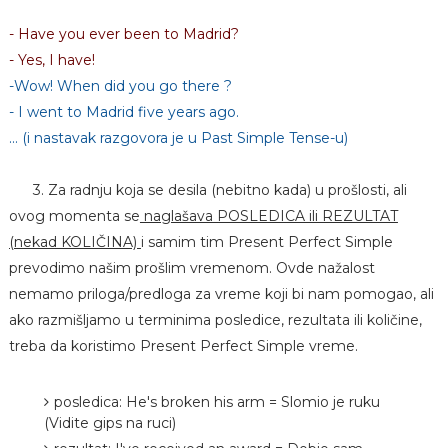
- Have you ever been to Madrid?
- Yes, I have!
-Wow! When did you go there ?
- I went to Madrid five years ago.
... (i nastavak razgovora je u Past Simple Tense-u)
3. Za radnju koja se desila (nebitno kada) u prošlosti, ali
ovog momenta se
naglašava POSLEDICA ili REZULTAT
(nekad KOLIČINA)
i samim tim Present Perfect Simple
prevodimo našim prošlim vremenom. Ovde nažalost
nemamo priloga/predloga za vreme koji bi nam pomogao, ali
ako razmišljamo u terminima posledice, rezultata ili količine,
treba da koristimo Present Perfect Simple vreme.
posledica: He's broken his arm = Slomio je ruku
(Vidite gips na ruci)