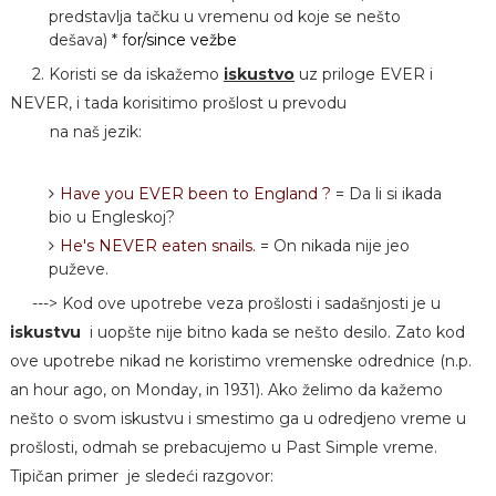
predstavlja tačku u vremenu od koje se nešto
dešava) * f
or/since vežbe
2. Koristi se da iskažemo
iskustvo
uz priloge EVER i
NEVER, i tada korisitimo prošlost u prevodu
na naš jezik:
Have you EVER been to England ?
= Da li si ikada
bio u Engleskoj?
He's NEVER eaten snails.
= On nikada nije jeo
puževe.
---> Kod ove upotrebe veza prošlosti i sadašnjosti je u
iskustvu
i uopšte nije bitno kada se nešto desilo. Zato kod
ove upotrebe nikad ne koristimo vremenske odrednice (n.p.
an hour ago, on Monday, in 1931). Ako želimo da kažemo
nešto o svom iskustvu i smestimo ga u odredjeno vreme u
prošlosti, odmah se prebacujemo u Past Simple vreme.
Tipičan primer je sledeći razgovor: