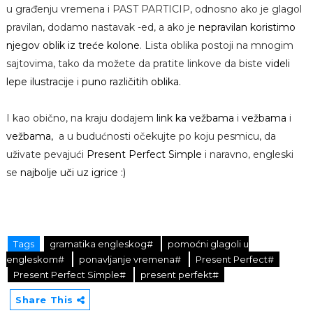
u građenju vremena i PAST PARTICIP, odnosno ako je glagol
pravilan, dodamo nastavak -ed, a ako je
nepravilan koristimo
njegov oblik iz treće kolone
. Lista oblika postoji na mnogim
sajtovima, tako da možete da pratite linkove da biste
videli
lepe ilustracije
i
puno različitih oblika.
I kao obično, na kraju dodajem
link ka vežbama
i
vežbama
i
vežbama,
a u budućnosti očekujte po koju pesmicu, da
uživate pevajući
Present Perfect Simple
i naravno, engleski
se
najbolje uči uz igrice :)
Tags
gramatika engleskog#
pomoćni glagoli u
engleskom#
ponavljanje vremena#
Present Perfect#
Present Perfect Simple#
present perfekt#
Share This