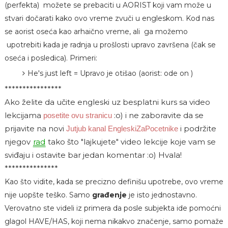
(perfekta) možete se prebaciti u AORIST koji vam može u
stvari dočarati kako ovo vreme zvuči u engleskom. Kod nas
se aorist oseća kao arhaično vreme, ali ga možemo
upotrebiti kada je radnja u prošlosti upravo završena (čak se
oseća i posledica). Primeri:
He's just left = Upravo je otišao (aorist: ode on )
****************
Ako želite da učite engleski uz besplatni kurs sa video
lekcijama
:o)
i ne zaboravite da se
posetite ovu stranicu
prijavite na novi
i podržite
Jutjub kanal EngleskiZaPocetnike
njegov
rad
tako što "lajkujete" video lekcije koje vam se
sviđaju i ostavite bar jedan komentar :o) Hvala!
***************
Kao što vidite, kada se precizno definišu upotrebe, ovo vreme
nije uopšte teško. Samo
građenje
je isto jednostavno.
Verovatno ste videli iz primera da posle subjekta ide pomoćni
glagol HAVE/HAS, koji nema nikakvo značenje, samo pomaže