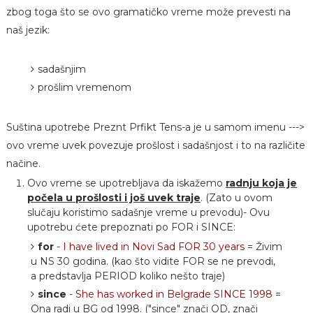
zbog toga što se ovo gramatičko vreme može prevesti na
naš jezik:
sadašnjim
prošlim vremenom
Suština upotrebe Preznt Prfikt Tens-a je u samom imenu --->
ovo vreme uvek povezuje prošlost i sadašnjost i to na različite
načine.
Ovo vreme se upotrebljava da iskažemo
radnju koja je
počela u prošlosti i još uvek traje
. (Zato u ovom
slučaju koristimo sadašnje vreme u prevodu)- Ovu
upotrebu ćete prepoznati po FOR i SINCE:
for
-
I have lived in Novi Sad FOR 30 years
= Živim
u NS 30 godina. (kao što vidite FOR se ne prevodi,
a predstavlja PERIOD koliko nešto traje)
since
-
She has worked in Belgrade SINCE 1998
=
Ona radi u BG od 1998. ("since" znači OD, znači