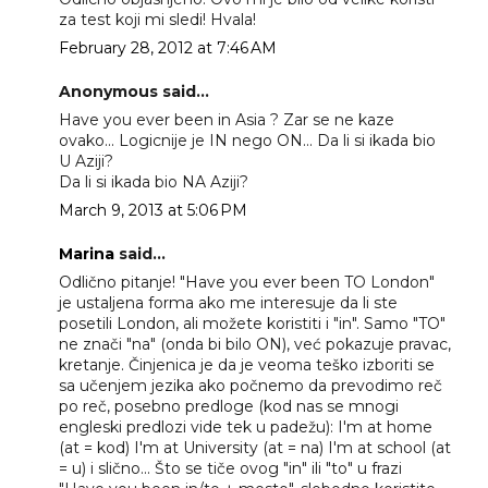
za test koji mi sledi! Hvala!
February 28, 2012 at 7:46 AM
Anonymous said...
Have you ever been in Asia ? Zar se ne kaze
ovako... Logicnije je IN nego ON... Da li si ikada bio
U Aziji?
Da li si ikada bio NA Aziji?
March 9, 2013 at 5:06 PM
Marina
said...
Odlično pitanje! "Have you ever been TO London"
je ustaljena forma ako me interesuje da li ste
posetili London, ali možete koristiti i "in". Samo "TO"
ne znači "na" (onda bi bilo ON), već pokazuje pravac,
kretanje. Činjenica je da je veoma teško izboriti se
sa učenjem jezika ako počnemo da prevodimo reč
po reč, posebno predloge (kod nas se mnogi
engleski predlozi vide tek u padežu): I'm at home
(at = kod) I'm at University (at = na) I'm at school (at
= u) i slično... Što se tiče ovog "in" ili "to" u frazi