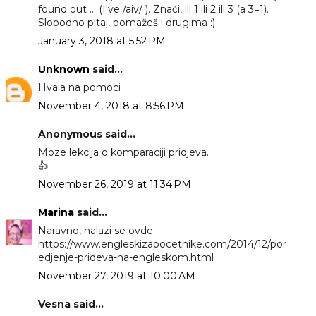
found out ... (I've /aiv/ ). Znači, ili 1 ili 2 ili 3 (a 3=1).
Slobodno pitaj, pomažeš i drugima :)
January 3, 2018 at 5:52 PM
Unknown
said...
Hvala na pomoci
November 4, 2018 at 8:56 PM
Anonymous said...
Moze lekcija o komparaciji pridjeva.
👍
November 26, 2019 at 11:34 PM
Marina
said...
Naravno, nalazi se ovde
https://www.engleskizapocetnike.com/2014/12/por
edjenje-prideva-na-engleskom.html
November 27, 2019 at 10:00 AM
Vesna said...