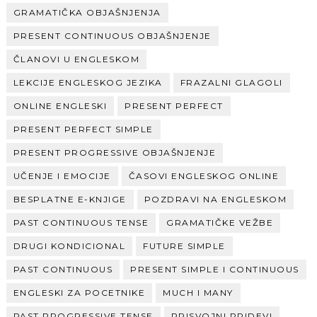
GRAMATIČKA OBJAŠNJENJA
PRESENT CONTINUOUS OBJAŠNJENJE
ČLANOVI U ENGLESKOM
LEKCIJE ENGLESKOG JEZIKA
FRAZALNI GLAGOLI
ONLINE ENGLESKI
PRESENT PERFECT
PRESENT PERFECT SIMPLE
PRESENT PROGRESSIVE OBJAŠNJENJE
UČENJE I EMOCIJE
ČASOVI ENGLESKOG ONLINE
BESPLATNE E-KNJIGE
POZDRAVI NA ENGLESKOM
PAST CONTINUOUS TENSE
GRAMATIČKE VEŽBE
DRUGI KONDICIONAL
FUTURE SIMPLE
PAST CONTINUOUS
PRESENT SIMPLE I CONTINUOUS
ENGLESKI ZA POCETNIKE
MUCH I MANY
PAST PROGRESSIVE TENSE
PRISVOJNI PRIDEVI