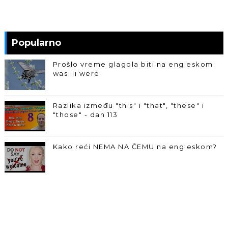
Popularno
Prošlo vreme glagola biti na engleskom:
was ili were
Razlika između "this" i "that", "these" i
"those" - dan 113
Kako reći NEMA NA ČEMU na engleskom?