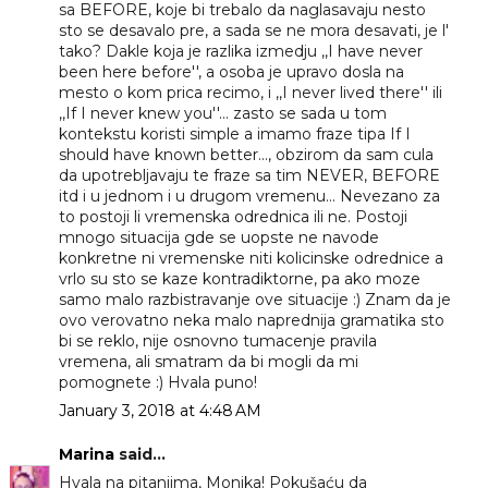
sa BEFORE, koje bi trebalo da naglasavaju nesto
sto se desavalo pre, a sada se ne mora desavati, je l'
tako? Dakle koja je razlika izmedju ,,I have never
been here before'', a osoba je upravo dosla na
mesto o kom prica recimo, i ,,I never lived there'' ili
,,If I never knew you''... zasto se sada u tom
kontekstu koristi simple a imamo fraze tipa If I
should have known better..., obzirom da sam cula
da upotrebljavaju te fraze sa tim NEVER, BEFORE
itd i u jednom i u drugom vremenu... Nevezano za
to postoji li vremenska odrednica ili ne. Postoji
mnogo situacija gde se uopste ne navode
konkretne ni vremenske niti kolicinske odrednice a
vrlo su sto se kaze kontradiktorne, pa ako moze
samo malo razbistravanje ove situacije :) Znam da je
ovo verovatno neka malo naprednija gramatika sto
bi se reklo, nije osnovno tumacenje pravila
vremena, ali smatram da bi mogli da mi
pomognete :) Hvala puno!
January 3, 2018 at 4:48 AM
Marina
said...
Hvala na pitanjima, Monika! Pokušaću da