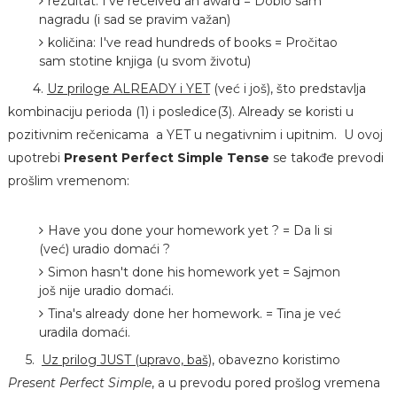
rezultat: I've received an award = Dobio sam
nagradu (i sad se pravim važan)
količina: I've read hundreds of books = Pročitao
sam stotine knjiga (u svom životu)
4.
Uz priloge ALREADY i YET
(već i još), što predstavlja
kombinaciju perioda (1) i posledice(3). Already se koristi u
pozitivnim rečenicama a YET u negativnim i upitnim. U ovoj
upotrebi
Present Perfect Simple Tense
se takođe prevodi
prošlim vremenom:
Have you done your homework yet ? = Da li si
(već) uradio domaći ?
Simon hasn't done his homework yet = Sajmon
još nije uradio domaći.
Tina's already done her homework. = Tina je već
uradila domaći.
5.
Uz prilog JUST (upravo, baš)
, obavezno koristimo
Present Perfect Simple
, a u prevodu pored prošlog vremena