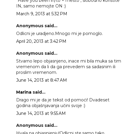
"Have you been in/to + mesto", slobodno koristite
IN, samo nemojte ON :)
March 9, 2013 at 5:32 PM
Anonymous said...
Odlicni je uradjeno.Mnogo mi je pomoglo.
April 20, 2013 at 3:42 PM
Anonymous said...
Stvarno lepo objasnjeno, inace mi bila muka sa tim
vremenom da li da ga prevedem sa sadasnim ili
proslim vremenom.
June 14, 2013 at 8:47 AM
Marina
said...
Drago mi je da je tekst od pomoći! Dvadeset
godina objašnjavanja učini svoje :)
June 14, 2013 at 9:55 AM
Anonymous said...
Hvala na objasnjenju!Odlicni ste,samo tako