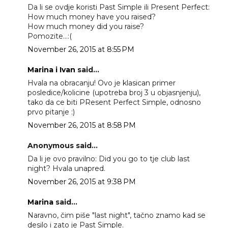
Da li se ovdje koristi Past Simple ili Present Perfect:
How much money have you raised?
How much money did you raise?
Pomozite...:(
November 26, 2015 at 8:55 PM
Marina i Ivan
said...
Hvala na obracanju! Ovo je klasican primer
posledice/kolicine (upotreba broj 3 u objasnjenju),
tako da ce biti PResent Perfect Simple, odnosno
prvo pitanje :)
November 26, 2015 at 8:58 PM
Anonymous said...
Da li je ovo pravilno: Did you go to tje club last
night? Hvala unapred.
November 26, 2015 at 9:38 PM
Marina
said...
Naravno, čim piše "last night", tačno znamo kad se
desilo i zato je Past Simple.