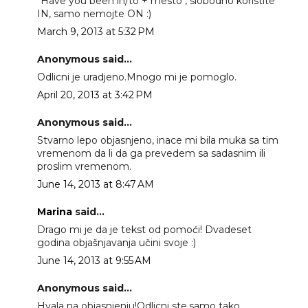
"Have you been in/to + mesto", slobodno koristite
IN, samo nemojte ON :)
March 9, 2013 at 5:32 PM
Anonymous said...
Odlicni je uradjeno.Mnogo mi je pomoglo.
April 20, 2013 at 3:42 PM
Anonymous said...
Stvarno lepo objasnjeno, inace mi bila muka sa tim
vremenom da li da ga prevedem sa sadasnim ili
proslim vremenom.
June 14, 2013 at 8:47 AM
Marina
said...
Drago mi je da je tekst od pomoći! Dvadeset
godina objašnjavanja učini svoje :)
June 14, 2013 at 9:55 AM
Anonymous said...
Hvala na objasnjenju!Odlicni ste,samo tako