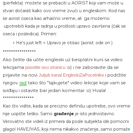
(perfekta) možete se prebaciti u AORIST koji vam može u
stvari dočarati kako ovo vreme zvuči u engleskom. Kod nas
se aorist oseća kao arhaično vreme, ali ga možemo
upotrebiti kada je radnja u prošlosti upravo završena (čak se
oseća i posledica). Primeri:
He's just left = Upravo je otišao (aorist: ode on )
****************
Ako želite da učite engleski uz besplatni kurs sa video
lekcijama
:o)
i ne zaboravite da se
posetite ovu stranicu
prijavite na novi
i podržite
Jutjub kanal EngleskiZaPocetnike
njegov
rad
tako što "lajkujete" video lekcije koje vam se
sviđaju i ostavite bar jedan komentar :o) Hvala!
***************
Kao što vidite, kada se precizno definišu upotrebe, ovo vreme
nije uopšte teško. Samo
građenje
je isto jednostavno.
Verovatno ste videli iz primera da posle subjekta ide pomoćni
glagol HAVE/HAS, koji nema nikakvo značenje, samo pomaže