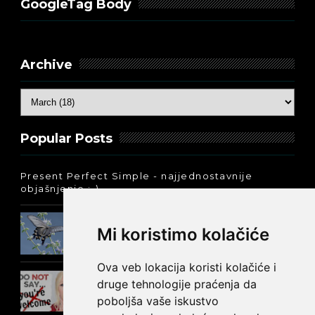
GoogleTag Body
Archive
Popular Posts
Present Perfect Simple - najjednostavnije
objašnjenje :-)
Prošlo vreme glagola biti na
Mi koristimo kolačiće
engleskom: was ili were
Ova veb lokacija koristi kolačiće i
Kako reći NEMA NA ČEMU na
druge tehnologije praćenja da
engleskom?
poboljša vaše iskustvo