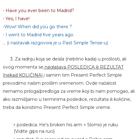
- Have you ever been to Madrid?
- Yes, I have!
-Wow! When did you go there ?
- I went to Madrid five years ago.
... (i nastavak razgovora je u Past Simple Tense-u)
3. Za radnju koja se desila (nebitno kada) u prošlosti, ali
ovog momenta se
naglašava POSLEDICA ili REZULTAT
(nekad KOLIČINA)
i samim tim Present Perfect Simple
prevodimo našim prošlim vremenom. Ovde nažalost
nemamo priloga/predloga za vreme koji bi nam pomogao, ali
ako razmišljamo u terminima posledice, rezultata ili količine,
treba da koristimo Present Perfect Simple vreme.
posledica: He's broken his arm = Slomio je ruku
(Vidite gips na ruci)