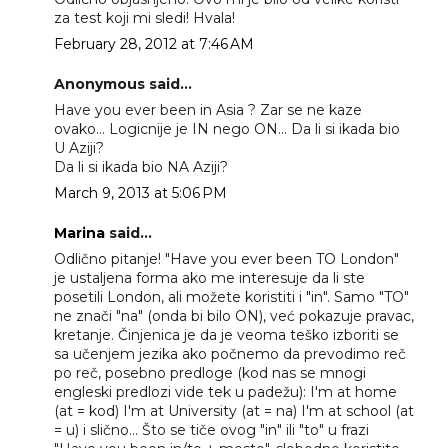
za test koji mi sledi! Hvala!
February 28, 2012 at 7:46 AM
Anonymous said...
Have you ever been in Asia ? Zar se ne kaze
ovako... Logicnije je IN nego ON... Da li si ikada bio
U Aziji?
Da li si ikada bio NA Aziji?
March 9, 2013 at 5:06 PM
Marina
said...
Odlično pitanje! "Have you ever been TO London"
je ustaljena forma ako me interesuje da li ste
posetili London, ali možete koristiti i "in". Samo "TO"
ne znači "na" (onda bi bilo ON), već pokazuje pravac,
kretanje. Činjenica je da je veoma teško izboriti se
sa učenjem jezika ako počnemo da prevodimo reč
po reč, posebno predloge (kod nas se mnogi
engleski predlozi vide tek u padežu): I'm at home
(at = kod) I'm at University (at = na) I'm at school (at
= u) i slično... Što se tiče ovog "in" ili "to" u frazi