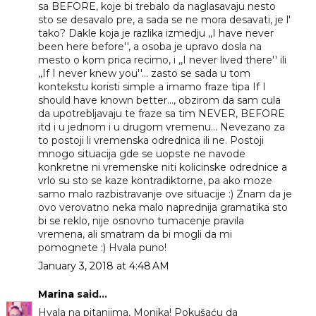
sa BEFORE, koje bi trebalo da naglasavaju nesto
sto se desavalo pre, a sada se ne mora desavati, je l'
tako? Dakle koja je razlika izmedju ,,I have never
been here before'', a osoba je upravo dosla na
mesto o kom prica recimo, i ,,I never lived there'' ili
,,If I never knew you''... zasto se sada u tom
kontekstu koristi simple a imamo fraze tipa If I
should have known better..., obzirom da sam cula
da upotrebljavaju te fraze sa tim NEVER, BEFORE
itd i u jednom i u drugom vremenu... Nevezano za
to postoji li vremenska odrednica ili ne. Postoji
mnogo situacija gde se uopste ne navode
konkretne ni vremenske niti kolicinske odrednice a
vrlo su sto se kaze kontradiktorne, pa ako moze
samo malo razbistravanje ove situacije :) Znam da je
ovo verovatno neka malo naprednija gramatika sto
bi se reklo, nije osnovno tumacenje pravila
vremena, ali smatram da bi mogli da mi
pomognete :) Hvala puno!
January 3, 2018 at 4:48 AM
Marina
said...
Hvala na pitanjima, Monika! Pokušaću da