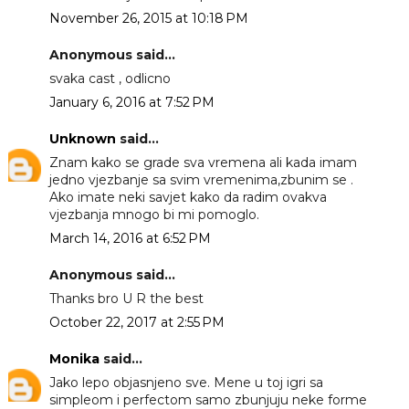
November 26, 2015 at 10:18 PM
Anonymous said...
svaka cast , odlicno
January 6, 2016 at 7:52 PM
Unknown
said...
Znam kako se grade sva vremena ali kada imam
jedno vjezbanje sa svim vremenima,zbunim se .
Ako imate neki savjet kako da radim ovakva
vjezbanja mnogo bi mi pomoglo.
March 14, 2016 at 6:52 PM
Anonymous said...
Thanks bro U R the best
October 22, 2017 at 2:55 PM
Monika
said...
Jako lepo objasnjeno sve. Mene u toj igri sa
simpleom i perfectom samo zbunjuju neke forme