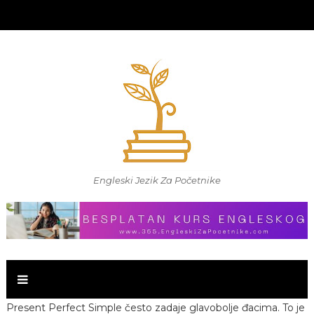
Engleski Jezik Za Početnike
Present Perfect Simple često zadaje glavobolje đacima. To je