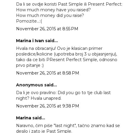
Da li se ovdje koristi Past Simple ili Present Perfect:
How much money have you raised?
How much money did you raise?
Pomozite...:(
November 26, 2015 at 8:55 PM
Marina i Ivan
said...
Hvala na obracanju! Ovo je klasican primer
posledice/kolicine (upotreba broj 3 u objasnjenju),
tako da ce biti PResent Perfect Simple, odnosno
prvo pitanje :)
November 26, 2015 at 8:58 PM
Anonymous said...
Da li je ovo pravilno: Did you go to tje club last
night? Hvala unapred.
November 26, 2015 at 9:38 PM
Marina
said...
Naravno, čim piše "last night", tačno znamo kad se
desilo i zato je Past Simple.