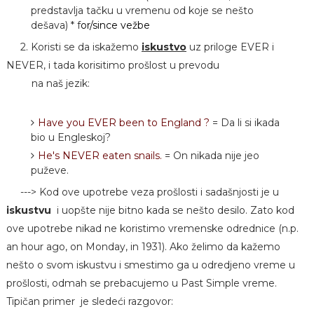
predstavlja tačku u vremenu od koje se nešto
dešava) * f
or/since vežbe
2. Koristi se da iskažemo
iskustvo
uz priloge EVER i
NEVER, i tada korisitimo prošlost u prevodu
na naš jezik:
Have you EVER been to England ?
= Da li si ikada
bio u Engleskoj?
He's NEVER eaten snails.
= On nikada nije jeo
puževe.
---> Kod ove upotrebe veza prošlosti i sadašnjosti je u
iskustvu
i uopšte nije bitno kada se nešto desilo. Zato kod
ove upotrebe nikad ne koristimo vremenske odrednice (n.p.
an hour ago, on Monday, in 1931). Ako želimo da kažemo
nešto o svom iskustvu i smestimo ga u odredjeno vreme u
prošlosti, odmah se prebacujemo u Past Simple vreme.
Tipičan primer je sledeći razgovor: