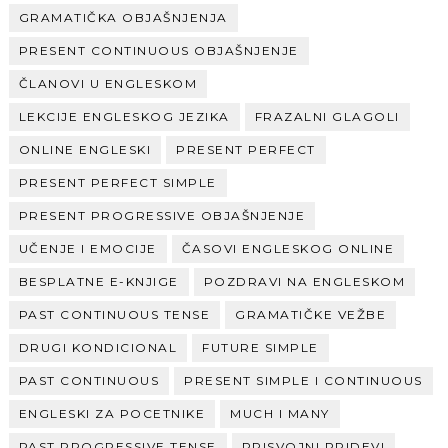
GRAMATIČKA OBJAŠNJENJA
PRESENT CONTINUOUS OBJAŠNJENJE
ČLANOVI U ENGLESKOM
LEKCIJE ENGLESKOG JEZIKA
FRAZALNI GLAGOLI
ONLINE ENGLESKI
PRESENT PERFECT
PRESENT PERFECT SIMPLE
PRESENT PROGRESSIVE OBJAŠNJENJE
UČENJE I EMOCIJE
ČASOVI ENGLESKOG ONLINE
BESPLATNE E-KNJIGE
POZDRAVI NA ENGLESKOM
PAST CONTINUOUS TENSE
GRAMATIČKE VEŽBE
DRUGI KONDICIONAL
FUTURE SIMPLE
PAST CONTINUOUS
PRESENT SIMPLE I CONTINUOUS
ENGLESKI ZA POCETNIKE
MUCH I MANY
PAST PROGRESSIVE TENSE
PRISVOJNI PRIDEVI