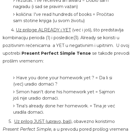
rezultat: I've received an award = Dobio sam
nagradu (i sad se pravim važan)
količina: I've read hundreds of books = Pročitao
sam stotine knjiga (u svom životu)
4.
Uz priloge ALREADY i YET
(već i još), što predstavlja
kombinaciju perioda (1) i posledice(3). Already se koristi u
pozitivnim rečenicama a YET u negativnim i upitnim. U ovoj
upotrebi
Present Perfect Simple Tense
se takođe prevodi
prošlim vremenom:
Have you done your homework yet ? = Da li si
(već) uradio domaći ?
Simon hasn't done his homework yet = Sajmon
još nije uradio domaći.
Tina's already done her homework. = Tina je već
uradila domaći.
5.
Uz prilog JUST (upravo, baš)
, obavezno koristimo
Present Perfect Simple
, a u prevodu pored prošlog vremena