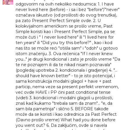
odgovorim na ovih nekoliko nedoumica: 1. I have
never lived here (before) - i sa i bez "before"/"never"
označava iskustvo (od prošlosti do ovog trenutka),
pa zato Present Perfect Simple ovde. 2. U
kolokvijalnom američkom se prošlo vreme, Past
Simple koristi kao i Present Perfect Simple, pa se
može čuti i " I never lived here" ili "I lived here for
ten years" ili "Did you try this before?" , kao i kod
nas što se može reći "otišla sam" i "odoh" u gotovo
istom značenju. 3. Ova rečenica "If I never knew
you..." je drugi kondicional i zato je prošlo vreme "Da
te ne poznajem ili da te nikad nisam poznavala"
(pogledaj upotreba 2. kondicionala i gradjenje) 4. "...
should have known better" - to je isto potencijal, i
sama konstrukcija modalni glagol + have + past
particip, nema veze sa present perfekt vremenom,
već ovde HAVE i PP čini past conditional tense
(videti 3. kondicional i modalni glagoli u prošlosti,
znaš kad kukamo "trebala sam da znam"... "e, da
sam bila pametnija" i slično 5. BEFORE takođe
može da se koristi i kao odrednica za Past Perfect
(Davno prošlo vreme) What had you done before
you went out? 6. Da zaključim, ovde si navela