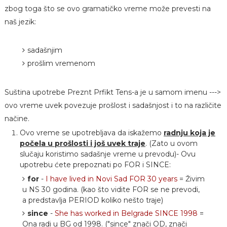
zbog toga što se ovo gramatičko vreme može prevesti na
naš jezik:
sadašnjim
prošlim vremenom
Suština upotrebe Preznt Prfikt Tens-a je u samom imenu --->
ovo vreme uvek povezuje prošlost i sadašnjost i to na različite
načine.
Ovo vreme se upotrebljava da iskažemo
radnju koja je
počela u prošlosti i još uvek traje
. (Zato u ovom
slučaju koristimo sadašnje vreme u prevodu)- Ovu
upotrebu ćete prepoznati po FOR i SINCE:
for
-
I have lived in Novi Sad FOR 30 years
= Živim
u NS 30 godina. (kao što vidite FOR se ne prevodi,
a predstavlja PERIOD koliko nešto traje)
since
-
She has worked in Belgrade SINCE 1998
=
Ona radi u BG od 1998. ("since" znači OD, znači