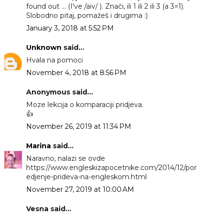
found out ... (I've /aiv/ ). Znači, ili 1 ili 2 ili 3 (a 3=1).
Slobodno pitaj, pomažeš i drugima :)
January 3, 2018 at 5:52 PM
Unknown
said...
Hvala na pomoci
November 4, 2018 at 8:56 PM
Anonymous said...
Moze lekcija o komparaciji pridjeva.
👍
November 26, 2019 at 11:34 PM
Marina
said...
Naravno, nalazi se ovde
https://www.engleskizapocetnike.com/2014/12/por
edjenje-prideva-na-engleskom.html
November 27, 2019 at 10:00 AM
Vesna said...