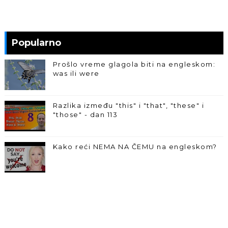
Popularno
Prošlo vreme glagola biti na engleskom:
was ili were
Razlika između "this" i "that", "these" i
"those" - dan 113
Kako reći NEMA NA ČEMU na engleskom?