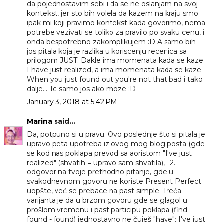
da pojednostavim sebi i da se ne oslanjam na svoj
kontekst, jer sto bih volela da kazem na kraju smo
ipak mi koji pravimo kontekst kada govorimo, nema
potrebe vezivati se toliko za pravilo po svaku cenu, i
onda bespotrebno zakomplikujem :D A samo bih
jos pitala koja je razlika u koriscenju recenica sa
prilogom JUST. Dakle ima momenata kada se kaze
I have just realized, a ima momenata kada se kaze
When you just found out you're not that bad i tako
dalje... To samo jos ako moze :D
January 3, 2018 at 5:42 PM
Marina
said...
Da, potpuno si u pravu. Ovo poslednje što si pitala je
upravo peta upotreba iz ovog mog blog posta (gde
se kod nas poklapa prevod sa aoristom "I've just
realized" (shvatih = upravo sam shvatila), i 2.
odgovor na tvoje prethodno pitanje, gde u
svakodnevnom govoru ne koriste Present Perfect
uopšte, već se prebace na past simple. Treća
varijanta je da u brzom govoru gde se glagol u
prošlom vremenu i past participu poklapa (find -
found - found) jednostavno ne čuješ "have": I've just