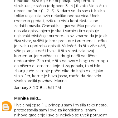
nekoliko fraza koje ne pripadaju ovoj temi, ali
struktura je slična (odgovori 3 i 4 ) ili zato što si čula
never i before (1 i 2 i 5). Nadam se da sam ti koliko
toliko razjasnila ovih nekoliko nedoumica. Uvek
moramo gledati jezik u smislu konteksta, a ne
zadatih pravila. Gramatika i gramatička pravila su
nastala opisivanjem jezika, i samim tim opisuje
najkarakterističnije primere... a svi znamo da je jezik
živa stvar, različit je kroz prostore i vremena i teško
je svaku upotrebu opisati. Videćeš da što više učiš,
više pitanja imaš i hvala ti što si ostavila ovaj
komentar, jer možda su i drugi naišli na slične
nedoumice. Žao mi je što na ovom blogu ne mogu
da pišem o temama koje si zagrebala, to bi bilo
zbunjujuće za moje početnike do kojih mi je jako
stalo. Jer, kome je baza jasna, može da zida vrlo
visoko. Veliki pozdrav, Marina
January 3, 2018 at 5:11 PM
Monika
said...
Hvala najlepse :) U principu sam i mislila tako nesto,
pretpostavila sam i ovo za kondicional, znam
njihovo gradjenje i sve ali nekako se uvek potrudim