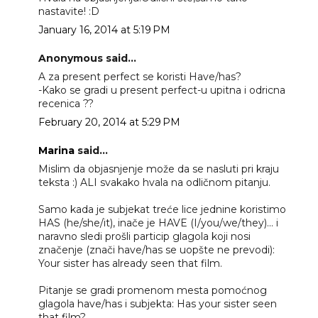
nastavite! :D
January 16, 2014 at 5:19 PM
Anonymous said...
A za present perfect se koristi Have/has?
-Kako se gradi u present perfect-u upitna i odricna
recenica ??
February 20, 2014 at 5:29 PM
Marina
said...
Mislim da objasnjenje može da se nasluti pri kraju
teksta :) ALI svakako hvala na odličnom pitanju.
Samo kada je subjekat treće lice jednine koristimo
HAS (he/she/it), inače je HAVE (I/you/we/they)... i
naravno sledi prošli particip glagola koji nosi
značenje (znači have/has se uopšte ne prevodi):
Your sister has already seen that film.
Pitanje se gradi promenom mesta pomoćnog
glagola have/has i subjekta: Has your sister seen
that film?