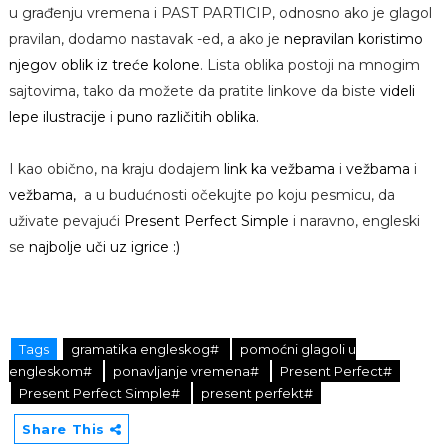
u građenju vremena i PAST PARTICIP, odnosno ako je glagol
pravilan, dodamo nastavak -ed, a ako je
nepravilan koristimo
njegov oblik iz treće kolone
. Lista oblika postoji na mnogim
sajtovima, tako da možete da pratite linkove da biste
videli
lepe ilustracije
i
puno različitih oblika.
I kao obično, na kraju dodajem
link ka vežbama
i
vežbama
i
vežbama,
a u budućnosti očekujte po koju pesmicu, da
uživate pevajući
Present Perfect Simple
i naravno, engleski
se
najbolje uči uz igrice :)
Tags
gramatika engleskog#
pomoćni glagoli u
engleskom#
ponavljanje vremena#
Present Perfect#
Present Perfect Simple#
present perfekt#
Share This