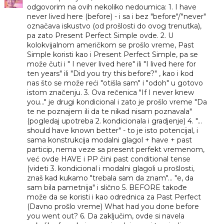
odgovorim na ovih nekoliko nedoumica: 1. I have
never lived here (before) - i sa i bez "before"/"never"
označava iskustvo (od prošlosti do ovog trenutka),
pa zato Present Perfect Simple ovde. 2. U
kolokvijalnom američkom se prošlo vreme, Past
Simple koristi kao i Present Perfect Simple, pa se
može čuti i " I never lived here" ili "I lived here for
ten years" ili "Did you try this before?" , kao i kod
nas što se može reći "otišla sam" i "odoh" u gotovo
istom značenju. 3. Ova rečenica "If I never knew
you..." je drugi kondicional i zato je prošlo vreme "Da
te ne poznajem ili da te nikad nisam poznavala"
(pogledaj upotreba 2. kondicionala i gradjenje) 4. "...
should have known better" - to je isto potencijal, i
sama konstrukcija modalni glagol + have + past
particip, nema veze sa present perfekt vremenom,
već ovde HAVE i PP čini past conditional tense
(videti 3. kondicional i modalni glagoli u prošlosti,
znaš kad kukamo "trebala sam da znam"... "e, da
sam bila pametnija" i slično 5. BEFORE takođe
može da se koristi i kao odrednica za Past Perfect
(Davno prošlo vreme) What had you done before
you went out? 6. Da zaključim, ovde si navela