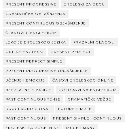
PRESENT PROGRESSIVE
ENGLESKI ZA DECU
GRAMATIČKA OBJAŠNJENJA
PRESENT CONTINUOUS OBJAŠNJENJE
ČLANOVI U ENGLESKOM
LEKCIJE ENGLESKOG JEZIKA
FRAZALNI GLAGOLI
ONLINE ENGLESKI
PRESENT PERFECT
PRESENT PERFECT SIMPLE
PRESENT PROGRESSIVE OBJAŠNJENJE
UČENJE I EMOCIJE
ČASOVI ENGLESKOG ONLINE
BESPLATNE E-KNJIGE
POZDRAVI NA ENGLESKOM
PAST CONTINUOUS TENSE
GRAMATIČKE VEŽBE
DRUGI KONDICIONAL
FUTURE SIMPLE
PAST CONTINUOUS
PRESENT SIMPLE I CONTINUOUS
ENGLESKI ZA POCETNIKE
MUCH I MANY