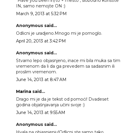
"Have you been in/to + mesto", slobodno koristite
IN, samo nemojte ON :)
March 9, 2013 at 5:32 PM
Anonymous said...
Odlicni je uradjeno.Mnogo mi je pomoglo.
April 20, 2013 at 3:42 PM
Anonymous said...
Stvarno lepo objasnjeno, inace mi bila muka sa tim
vremenom da li da ga prevedem sa sadasnim ili
proslim vremenom.
June 14, 2013 at 8:47 AM
Marina
said...
Drago mi je da je tekst od pomoći! Dvadeset
godina objašnjavanja učini svoje :)
June 14, 2013 at 9:55 AM
Anonymous said...
Hvala na objasnjenju!Odlicni ste,samo tako