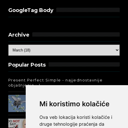
GoogleTag Body
Archive
Popular Posts
Present Perfect Simple - najjednostavnije
objašnjenje :-)
Prošlo vreme glagola biti na
Mi koristimo kolačiće
engleskom: was ili were
Ova veb lokacija koristi kolačiće i
Kako reći NEMA NA ČEMU na
druge tehnologije praćenja da
engleskom?