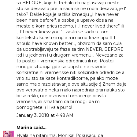
sa BEFORE, koje bi trebalo da naglasavaju nesto
sto se desavalo pre, a sada se ne mora desavati, je l'
tako? Dakle koja je razlika izmedju ,,I have never
been here before'', a osoba je upravo dosla na
mesto o kom prica recimo, i ,,I never lived there'' ili
,,If I never knew you''... zasto se sada u tom
kontekstu koristi simple a imamo fraze tipa If I
should have known better..., obzirom da sam cula
da upotrebljavaju te fraze sa tim NEVER, BEFORE
itd i u jednom i u drugom vremenu... Nevezano za
to postoji li vremenska odrednica ili ne. Postoji
mnogo situacija gde se uopste ne navode
konkretne ni vremenske niti kolicinske odrednice a
vrlo su sto se kaze kontradiktorne, pa ako moze
samo malo razbistravanje ove situacije :) Znam da je
ovo verovatno neka malo naprednija gramatika sto
bi se reklo, nije osnovno tumacenje pravila
vremena, ali smatram da bi mogli da mi
pomognete :) Hvala puno!
January 3, 2018 at 4:48 AM
Marina
said...
Hvala na pitanjima, Monika! Pokušaću da