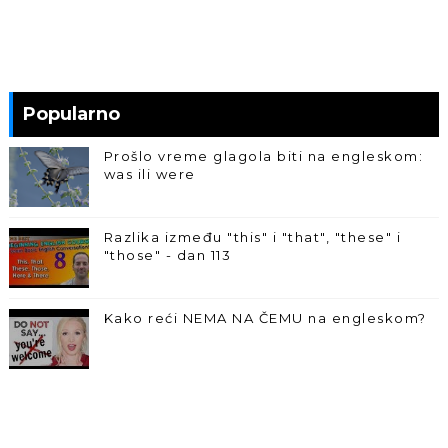
Popularno
Prošlo vreme glagola biti na engleskom:
was ili were
Razlika između "this" i "that", "these" i
"those" - dan 113
Kako reći NEMA NA ČEMU na engleskom?