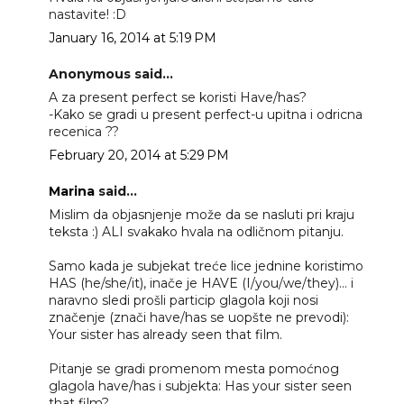
nastavite! :D
January 16, 2014 at 5:19 PM
Anonymous said...
A za present perfect se koristi Have/has?
-Kako se gradi u present perfect-u upitna i odricna
recenica ??
February 20, 2014 at 5:29 PM
Marina
said...
Mislim da objasnjenje može da se nasluti pri kraju
teksta :) ALI svakako hvala na odličnom pitanju.
Samo kada je subjekat treće lice jednine koristimo
HAS (he/she/it), inače je HAVE (I/you/we/they)... i
naravno sledi prošli particip glagola koji nosi
značenje (znači have/has se uopšte ne prevodi):
Your sister has already seen that film.
Pitanje se gradi promenom mesta pomoćnog
glagola have/has i subjekta: Has your sister seen
that film?