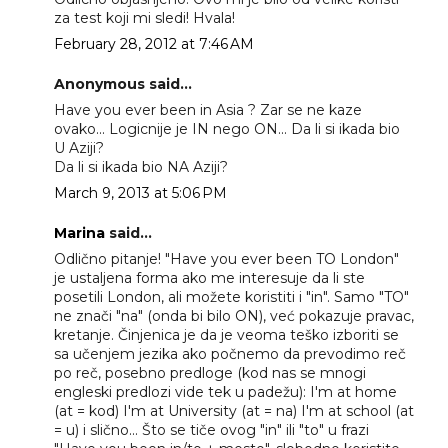
za test koji mi sledi! Hvala!
February 28, 2012 at 7:46 AM
Anonymous said...
Have you ever been in Asia ? Zar se ne kaze
ovako... Logicnije je IN nego ON... Da li si ikada bio
U Aziji?
Da li si ikada bio NA Aziji?
March 9, 2013 at 5:06 PM
Marina
said...
Odlično pitanje! "Have you ever been TO London"
je ustaljena forma ako me interesuje da li ste
posetili London, ali možete koristiti i "in". Samo "TO"
ne znači "na" (onda bi bilo ON), već pokazuje pravac,
kretanje. Činjenica je da je veoma teško izboriti se
sa učenjem jezika ako počnemo da prevodimo reč
po reč, posebno predloge (kod nas se mnogi
engleski predlozi vide tek u padežu): I'm at home
(at = kod) I'm at University (at = na) I'm at school (at
= u) i slično... Što se tiče ovog "in" ili "to" u frazi