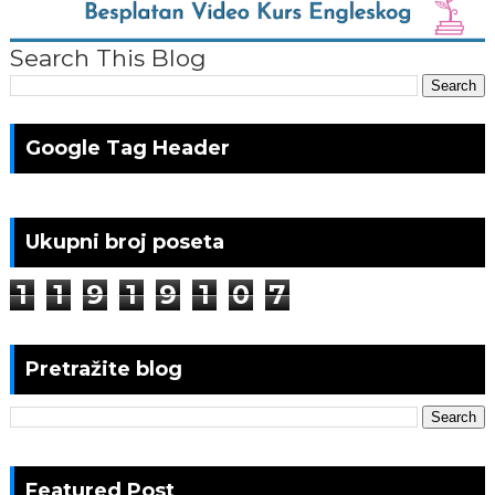
Search This Blog
Google Tag Header
Ukupni broj poseta
1
1
9
1
9
1
0
7
Pretražite blog
Featured Post