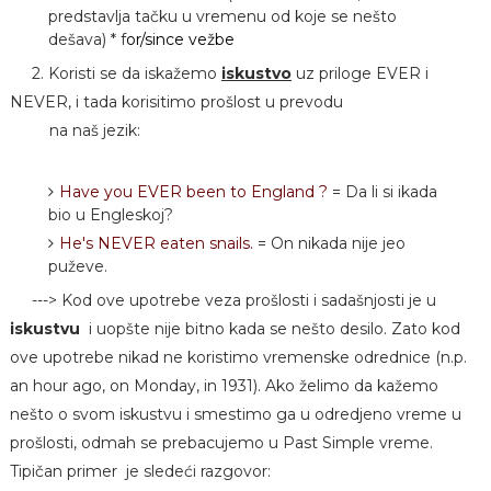
predstavlja tačku u vremenu od koje se nešto
dešava) * f
or/since vežbe
2. Koristi se da iskažemo
iskustvo
uz priloge EVER i
NEVER, i tada korisitimo prošlost u prevodu
na naš jezik:
Have you EVER been to England ?
= Da li si ikada
bio u Engleskoj?
He's NEVER eaten snails.
= On nikada nije jeo
puževe.
---> Kod ove upotrebe veza prošlosti i sadašnjosti je u
iskustvu
i uopšte nije bitno kada se nešto desilo. Zato kod
ove upotrebe nikad ne koristimo vremenske odrednice (n.p.
an hour ago, on Monday, in 1931). Ako želimo da kažemo
nešto o svom iskustvu i smestimo ga u odredjeno vreme u
prošlosti, odmah se prebacujemo u Past Simple vreme.
Tipičan primer je sledeći razgovor: