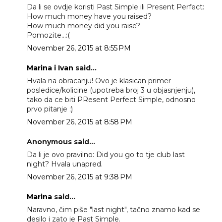
Da li se ovdje koristi Past Simple ili Present Perfect:
How much money have you raised?
How much money did you raise?
Pomozite...:(
November 26, 2015 at 8:55 PM
Marina i Ivan
said...
Hvala na obracanju! Ovo je klasican primer
posledice/kolicine (upotreba broj 3 u objasnjenju),
tako da ce biti PResent Perfect Simple, odnosno
prvo pitanje :)
November 26, 2015 at 8:58 PM
Anonymous said...
Da li je ovo pravilno: Did you go to tje club last
night? Hvala unapred.
November 26, 2015 at 9:38 PM
Marina
said...
Naravno, čim piše "last night", tačno znamo kad se
desilo i zato je Past Simple.