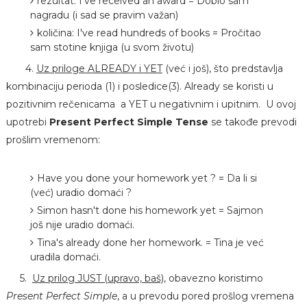
rezultat: I've received an award = Dobio sam
nagradu (i sad se pravim važan)
količina: I've read hundreds of books = Pročitao
sam stotine knjiga (u svom životu)
4.
Uz priloge ALREADY i YET
(već i još), što predstavlja
kombinaciju perioda (1) i posledice(3). Already se koristi u
pozitivnim rečenicama a YET u negativnim i upitnim. U ovoj
upotrebi
Present Perfect Simple Tense
se takođe prevodi
prošlim vremenom:
Have you done your homework yet ? = Da li si
(već) uradio domaći ?
Simon hasn't done his homework yet = Sajmon
još nije uradio domaći.
Tina's already done her homework. = Tina je već
uradila domaći.
5.
Uz prilog JUST (upravo, baš)
, obavezno koristimo
Present Perfect Simple
, a u prevodu pored prošlog vremena