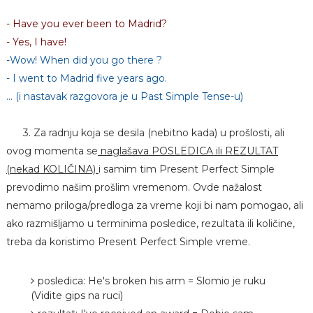
- Have you ever been to Madrid?
- Yes, I have!
-Wow! When did you go there ?
- I went to Madrid five years ago.
... (i nastavak razgovora je u Past Simple Tense-u)
3. Za radnju koja se desila (nebitno kada) u prošlosti, ali
ovog momenta se
naglašava POSLEDICA ili REZULTAT
(nekad KOLIČINA)
i samim tim Present Perfect Simple
prevodimo našim prošlim vremenom. Ovde nažalost
nemamo priloga/predloga za vreme koji bi nam pomogao, ali
ako razmišljamo u terminima posledice, rezultata ili količine,
treba da koristimo Present Perfect Simple vreme.
posledica: He's broken his arm = Slomio je ruku
(Vidite gips na ruci)