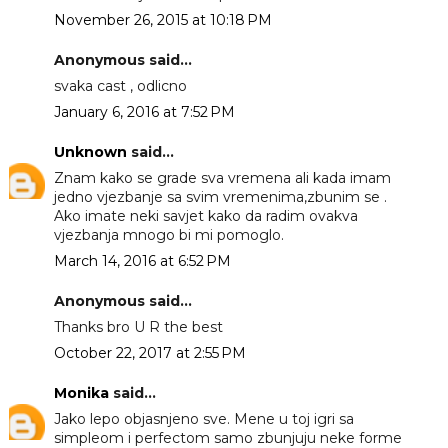
November 26, 2015 at 10:18 PM
Anonymous said...
svaka cast , odlicno
January 6, 2016 at 7:52 PM
Unknown
said...
Znam kako se grade sva vremena ali kada imam
jedno vjezbanje sa svim vremenima,zbunim se .
Ako imate neki savjet kako da radim ovakva
vjezbanja mnogo bi mi pomoglo.
March 14, 2016 at 6:52 PM
Anonymous said...
Thanks bro U R the best
October 22, 2017 at 2:55 PM
Monika
said...
Jako lepo objasnjeno sve. Mene u toj igri sa
simpleom i perfectom samo zbunjuju neke forme