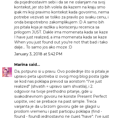
da pojednostavim sebi i da se ne oslanjam na svoj
kontekst, jer sto bih volela da kazem na kraju smo
ipak mi koji pravimo kontekst kada govorimo, nema
potrebe vezivati se toliko za pravilo po svaku cenu, i
onda bespotrebno zakomplikujem :D A samo bih
jos pitala koja je razlika u koriscenju recenica sa
prilogom JUST. Dakle ima momenata kada se kaze
I have just realized, a ima momenata kada se kaze
When you just found out you're not that bad i tako
dalje... To samo jos ako moze :D
January 3, 2018 at 5:42 PM
Marina
said...
Da, potpuno si u pravu. Ovo poslednje što si pitala je
upravo peta upotreba iz ovog mog blog posta (gde
se kod nas poklapa prevod sa aoristom "I've just
realized" (shvatih = upravo sam shvatila), i 2.
odgovor na tvoje prethodno pitanje, gde u
svakodnevnom govoru ne koriste Present Perfect
uopšte, već se prebace na past simple. Treća
varijanta je da u brzom govoru gde se glagol u
prošlom vremenu i past participu poklapa (find -
found - found) jednostavno ne čuješ "have": I've just