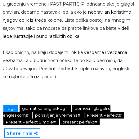
u građenju vremena i PAST PARTICIP, odnosno ako je glagol
pravilan, dodamo nastavak -ed, a ako je
nepravilan koristimo
njegov oblik iz treće kolone
. Lista oblika postoji na mnogim
sajtovima, tako da možete da pratite linkove da biste
videli
lepe ilustracije
i
puno različitih oblika.
I kao obično, na kraju dodajem
link ka vežbama
i
vežbama
i
vežbama,
a u budućnosti očekujte po koju pesmicu, da
uživate pevajući
Present Perfect Simple
i naravno, engleski
se
najbolje uči uz igrice :)
Tags
gramatika engleskog#
pomoćni glagoli u
engleskom#
ponavljanje vremena#
Present Perfect#
Present Perfect Simple#
present perfekt#
Share This