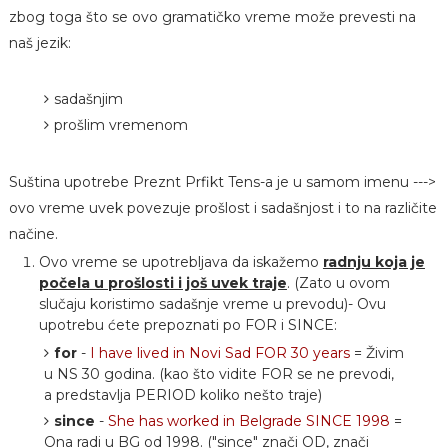
zbog toga što se ovo gramatičko vreme može prevesti na
naš jezik:
sadašnjim
prošlim vremenom
Suština upotrebe Preznt Prfikt Tens-a je u samom imenu --->
ovo vreme uvek povezuje prošlost i sadašnjost i to na različite
načine.
Ovo vreme se upotrebljava da iskažemo
radnju koja je
počela u prošlosti i još uvek traje
. (Zato u ovom
slučaju koristimo sadašnje vreme u prevodu)- Ovu
upotrebu ćete prepoznati po FOR i SINCE:
for
-
I have lived in Novi Sad FOR 30 years
= Živim
u NS 30 godina. (kao što vidite FOR se ne prevodi,
a predstavlja PERIOD koliko nešto traje)
since
-
She has worked in Belgrade SINCE 1998
=
Ona radi u BG od 1998. ("since" znači OD, znači