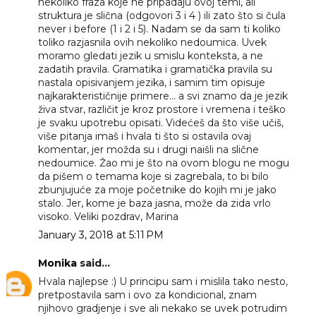
nekoliko fraza koje ne pripadaju ovoj temi, ali
struktura je slična (odgovori 3 i 4 ) ili zato što si čula
never i before (1 i 2 i 5). Nadam se da sam ti koliko
toliko razjasnila ovih nekoliko nedoumica. Uvek
moramo gledati jezik u smislu konteksta, a ne
zadatih pravila. Gramatika i gramatička pravila su
nastala opisivanjem jezika, i samim tim opisuje
najkarakterističnije primere... a svi znamo da je jezik
živa stvar, različit je kroz prostore i vremena i teško
je svaku upotrebu opisati. Videćeš da što više učiš,
više pitanja imaš i hvala ti što si ostavila ovaj
komentar, jer možda su i drugi naišli na slične
nedoumice. Žao mi je što na ovom blogu ne mogu
da pišem o temama koje si zagrebala, to bi bilo
zbunjujuće za moje početnike do kojih mi je jako
stalo. Jer, kome je baza jasna, može da zida vrlo
visoko. Veliki pozdrav, Marina
January 3, 2018 at 5:11 PM
Monika
said...
Hvala najlepse :) U principu sam i mislila tako nesto,
pretpostavila sam i ovo za kondicional, znam
njihovo gradjenje i sve ali nekako se uvek potrudim