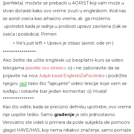
(perfekta) možete se prebaciti u AORIST koji vam može u
stvari dočarati kako ovo vreme zvuči u engleskom. Kod nas
se aorist oseća kao arhaično vreme, ali ga možemo
upotrebiti kada je radnja u prošlosti upravo završena (čak se
oseća i posledica). Primeri:
He's just left = Upravo je otišao (aorist: ode on )
****************
Ako želite da učite engleski uz besplatni kurs sa video
lekcijama
:o)
i ne zaboravite da se
posetite ovu stranicu
prijavite na novi
i podržite
Jutjub kanal EngleskiZaPocetnike
njegov
rad
tako što "lajkujete" video lekcije koje vam se
sviđaju i ostavite bar jedan komentar :o) Hvala!
***************
Kao što vidite, kada se precizno definišu upotrebe, ovo vreme
nije uopšte teško. Samo
građenje
je isto jednostavno.
Verovatno ste videli iz primera da posle subjekta ide pomoćni
glagol HAVE/HAS, koji nema nikakvo značenje, samo pomaže