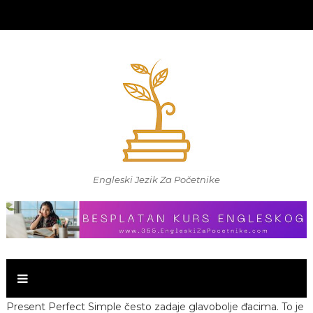
Engleski Jezik Za Početnike
Present Perfect Simple često zadaje glavobolje đacima. To je