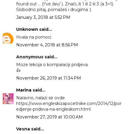
found out ... (I've /aiv/ ). Znači, ili 1 ili 2 ili 3 (a 3=1).
Slobodno pitaj, pomažeš i drugima :)
January 3, 2018 at 5:52 PM
Unknown
said...
Hvala na pomoci
November 4, 2018 at 8:56 PM
Anonymous said...
Moze lekcija o komparaciji pridjeva.
👍
November 26, 2019 at 11:34 PM
Marina
said...
Naravno, nalazi se ovde
https://www.engleskizapocetnike.com/2014/12/por
edjenje-prideva-na-engleskom.html
November 27, 2019 at 10:00 AM
Vesna said...