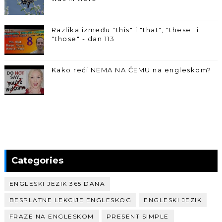
Razlika između "this" i "that", "these" i
"those" - dan 113
Kako reći NEMA NA ČEMU na engleskom?
Categories
ENGLESKI JEZIK 365 DANA
BESPLATNE LEKCIJE ENGLESKOG
ENGLESKI JEZIK
FRAZE NA ENGLESKOM
PRESENT SIMPLE