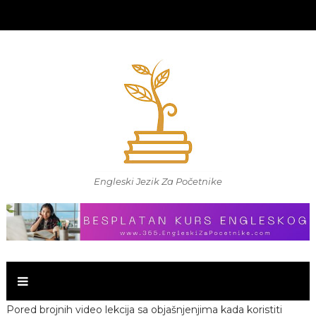
Engleski Jezik Za Početnike
Pored brojnih video lekcija sa objašnjenjima kada koristiti