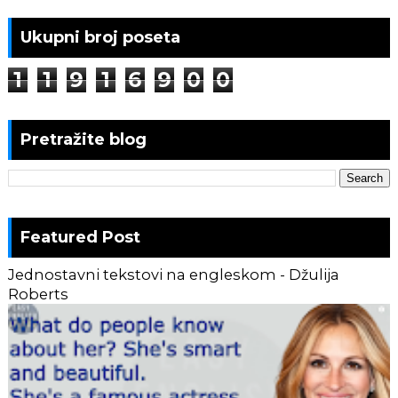
Ukupni broj poseta
1
1
9
1
6
9
0
0
Pretražite blog
Featured Post
Jednostavni tekstovi na engleskom - Džulija
Roberts