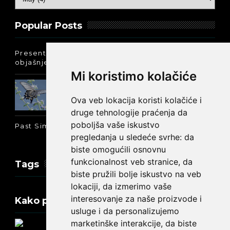
Popular Posts
Present Perfect Simple - najjednostavnije
objašnjenje :-)
Mi koristimo kolačiće
Prošlo vreme glagola biti na
engleskom: was ili were
Ova veb lokacija koristi kolačiće i
druge tehnologije praćenja da
poboljša vaše iskustvo
Past Simple i Past Continuous - razlika
pregledanja u sledeće svrhe:
da
biste omogućili osnovnu
funkcionalnost veb stranice
,
da
Tags
biste pružili bolje iskustvo na veb
lokaciji
,
da izmerimo vaše
interesovanje za naše proizvode i
Kako promeniti tekst na engleskom?
usluge i da personalizujemo
marketinške interakcije
,
da biste