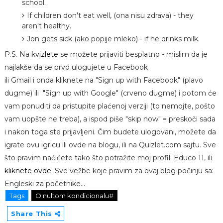
school.
If children don't eat well, (ona nisu zdrava) - they
aren't healthy.
Jon gets sick (ako popije mleko) - if he drinks milk.
P.S. Na
kvizlete
se možete prijaviti besplatno - mislim da je
najlakše da se prvo ulogujete u Facebook
ili Gmail i onda kliknete na "Sign up with Facebook" (plavo
dugme) ili "Sign up with Google" (crveno dugme) i potom će
vam ponuditi da pristupite plaćenoj verziji (to nemojte, pošto
vam uopšte ne treba), a ispod piše "skip now" = preskoči sada
i nakon toga ste prijavljeni. Čim budete ulogovani, možete da
igrate ovu igricu ili ovde na blogu, ili na Quizlet.com sajtu. Sve
što pravim naćićete tako što potražite moj profil: Educo 11, ili
kliknete ovde
. Sve vežbe koje pravim za ovaj blog počinju sa:
Engleski za početnike...
Tags
O nultom kondicionalu#
Share This