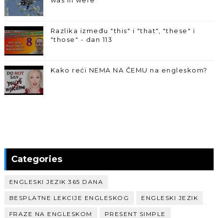
Razlika između "this" i "that", "these" i
"those" - dan 113
Kako reći NEMA NA ČEMU na engleskom?
Categories
ENGLESKI JEZIK 365 DANA
BESPLATNE LEKCIJE ENGLESKOG
ENGLESKI JEZIK
FRAZE NA ENGLESKOM
PRESENT SIMPLE