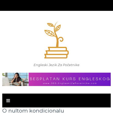
Engleski Jezik Za Početnike
O nultom kondicionalu