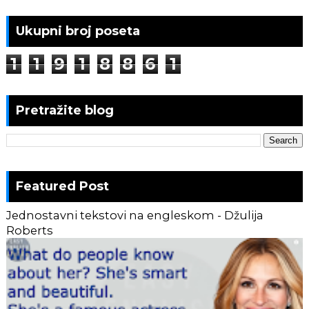
Ukupni broj poseta
1
1
9
1
8
8
6
1
Pretražite blog
Featured Post
Jednostavni tekstovi na engleskom - Džulija
Roberts