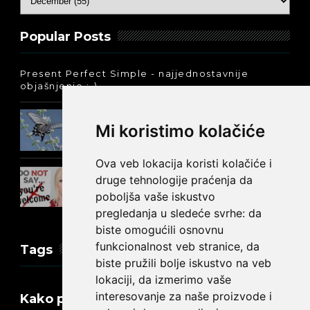
Popular Posts
Present Perfect Simple - najjednostavnije
objašnjenje :-)
Prošlo vreme glagola biti na
Mi koristimo kolačiće
engleskom: was ili were
Ova veb lokacija koristi kolačiće i
Kako reći NEMA NA ČEMU na
druge tehnologije praćenja da
engleskom?
poboljša vaše iskustvo
pregledanja u sledeće svrhe:
da
biste omogućili osnovnu
funkcionalnost veb stranice
,
da
Tags
biste pružili bolje iskustvo na veb
lokaciji
,
da izmerimo vaše
interesovanje za naše proizvode i
Kako promeniti tekst na engleskom?