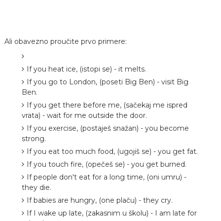
Ali obavezno proučite prvo primere:
If you heat ice, (istopi se) - it melts.
If you go to London, (poseti Big Ben) - visit Big
Ben.
If you get there before me, (sačekaj me ispred
vrata) - wait for me outside the door.
If you exercise, (postaješ snažan) - you become
strong.
If you eat too much food, (ugojiš se) - you get fat.
If you touch fire, (opečeš se) - you get burned.
If people don't eat for a long time, (oni umru) -
they die.
If babies are hungry, (one plaču) - they cry.
If I wake up late, (zakasnim u školu) - I am late for