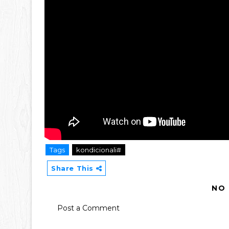
Tags
kondicionali#
Share This
NO
Post a Comment