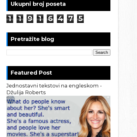
Ukupni broj poseta
1
1
9
1
6
4
7
5
Pretražite blog
Featured Post
Jednostavni tekstovi na engleskom -
Džulija Roberts