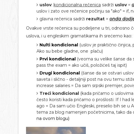
uslov
:
kondicionalna rečenica
sadrži
uslov
=
a
uslov i zato ove rečenice počinju sa "ako" = if, 
glavna rečenica sadrži
rezultat
=
onda dodje
Ovakve vrste rečenica su podeljene u tri, odnosno č
uslova, i u engleskim gramatikama ih srećemo kao:
Nulti kondicional
(uslov je praktično činjica,
Ako su bebe gladne, one plaču)
Prvi kondicional
(veoma su velike šanse da se 
pass the exam = ako učiš, položićeš taj ispit)
Drugi kondicional
(šanse da se ostvari uslov 
saveta i slično - detaljniji post na ovu temu sti
increase salaries = Da sam srpski premijer, povis
Treći kondicional
(kada pričamo o uslovima ko
često koristi kada pričamo o prošlosti: If I had
ago = Da sam učio Engleski, preselio bih se u Au
tema za blog namenjen početnicima, tako da o
na ovom blogu)