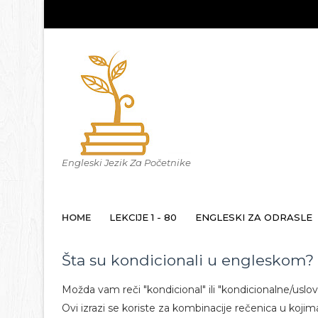
Engleski Jezik Za Početnike
HOME
LEKCIJE 1 - 80
ENGLESKI ZA ODRASLE
Šta su kondicionali u engleskom?
Možda vam reči "kondicional" ili "kondicionalne/uslov
Ovi izrazi se koriste za kombinacije rečenica u kojim