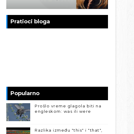
Pratioci bloga
Popularno
Prošlo vreme glagola biti na
engleskom: was ili were
Razlika između "this" i "that",