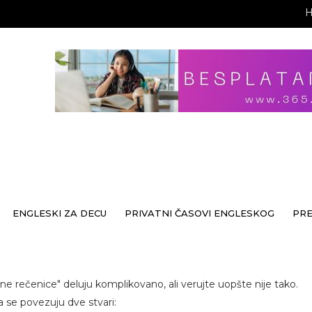
ENGLESKI ZA DECU
PRIVATNI ČASOVI ENGLESKOG
PR
ne rečenice" deluju komplikovano, ali verujte uopšte nije tako.
a se povezuju dve stvari: