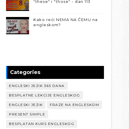
"these" i "those" - dan 113
Kako reći NEMA NA ČEMU na
engleskom?
Categories
ENGLESKI JEZIK 365 DANA
BESPLATNE LEKCIJE ENGLESKOG
ENGLESKI JEZIK
FRAZE NA ENGLESKOM
PRESENT SIMPLE
BESPLATAN KURS ENGLESKOG