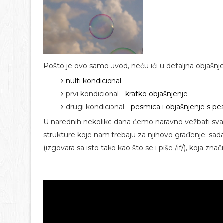
Pošto je ovo samo uvod, neću ići u detaljna objašnje
nulti kondicional
prvi kondicional -
kratko objašnjenje
drugi kondicional -
pesmica
i
objašnjenje s 
U narednih nekoliko dana ćemo naravno vežbati sva
strukture koje nam trebaju za njihovo građenje: sada
(izgovara sa isto tako kao što se i piše /if/), koja znač