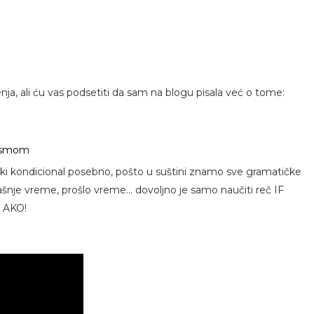
nja, ali ću vas podsetiti da sam na blogu pisala već o tome:
pesmom
ki kondicional posebno, pošto u suštini znamo sve gramatičke
šnje vreme, prošlo vreme... dovoljno je samo naučiti reč IF
i AKO!