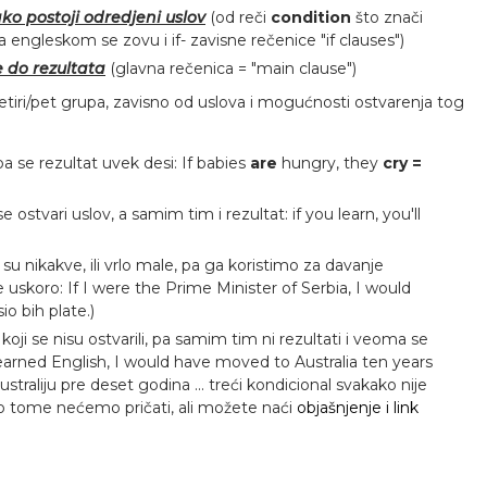
ko postoji odredjeni uslov
(od reči
condition
što znači
na engleskom se zovu i if- zavisne rečenice "if clauses")
 do rezultata
(glavna rečenica = "main clause")
etiri/pet grupa, zavisno od uslova i mogućnosti ostvarenja tog
 pa se rezultat uvek desi: If babies
are
hungry, they
cry =
ostvari uslov, a samim tim i rezultat: if you learn, you'll
su nikakve, ili vrlo male, pa ga koristimo za davanje
že uskoro: If I were the Prime Minister of Serbia, I would
io bih plate.)
ji se nisu ostvarili, pa samim tim ni rezultati i veoma se
 learned English, I would have moved to Australia ten years
straliju pre deset godina ... treći kondicional svakako nije
 tome nećemo pričati, ali možete naći
objašnjenje i link