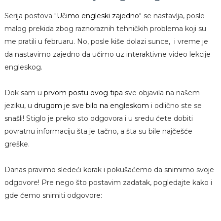
Serija postova "
Učimo engleski zajedno
" se nastavlja, posle
malog prekida zbog raznoraznih tehničkih problema koji su
me pratili u februaru. No, posle kiše dolazi sunce, i vreme je
da nastavimo zajedno da učimo uz interaktivne video lekcije
engleskog.
Dok sam u
prvom postu ovog tipa
sve objavila na našem
jeziku, u
drugom je sve bilo na engleskom
i odlično ste se
snašli! Stiglo je preko sto odgovora i u sredu ćete dobiti
povratnu informaciju šta je tačno, a šta su bile najčešće
greške.
Danas pravimo sledeći korak i pokušaćemo da snimimo svoje
odgovore! Pre nego što postavim zadatak, pogledajte kako i
gde ćemo snimiti odgovore: