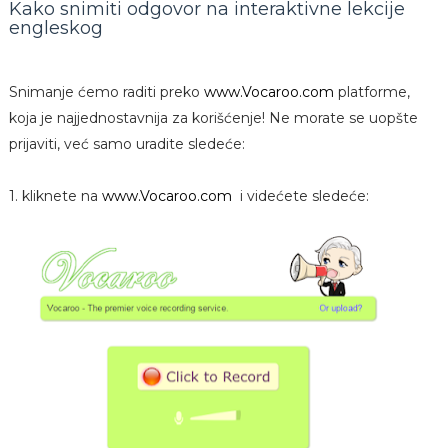
Kako snimiti odgovor na interaktivne lekcije
engleskog
Snimanje ćemo raditi preko
www.Vocaroo.com
platforme,
koja je najjednostavnija za korišćenje! Ne morate se uopšte
prijaviti, već samo uradite sledeće:
1. kliknete na
www.Vocaroo.com
i videćete sledeće: