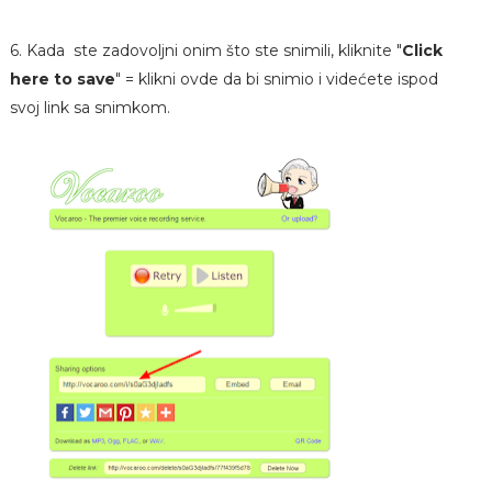
6. Kada ste zadovoljni onim što ste snimili, kliknite "
Click
here to save
" = klikni ovde da bi snimio i videćete ispod
svoj link sa snimkom.