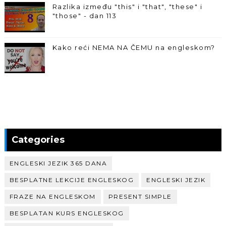
Razlika između "this" i "that", "these" i
"those" - dan 113
Kako reći NEMA NA ČEMU na engleskom?
Categories
ENGLESKI JEZIK 365 DANA
BESPLATNE LEKCIJE ENGLESKOG
ENGLESKI JEZIK
FRAZE NA ENGLESKOM
PRESENT SIMPLE
BESPLATAN KURS ENGLESKOG