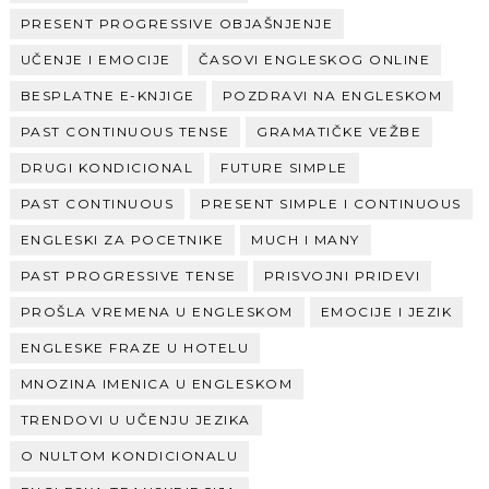
PRESENT PROGRESSIVE OBJAŠNJENJE
UČENJE I EMOCIJE
ČASOVI ENGLESKOG ONLINE
BESPLATNE E-KNJIGE
POZDRAVI NA ENGLESKOM
PAST CONTINUOUS TENSE
GRAMATIČKE VEŽBE
DRUGI KONDICIONAL
FUTURE SIMPLE
PAST CONTINUOUS
PRESENT SIMPLE I CONTINUOUS
ENGLESKI ZA POCETNIKE
MUCH I MANY
PAST PROGRESSIVE TENSE
PRISVOJNI PRIDEVI
PROŠLA VREMENA U ENGLESKOM
EMOCIJE I JEZIK
ENGLESKE FRAZE U HOTELU
MNOZINA IMENICA U ENGLESKOM
TRENDOVI U UČENJU JEZIKA
O NULTOM KONDICIONALU