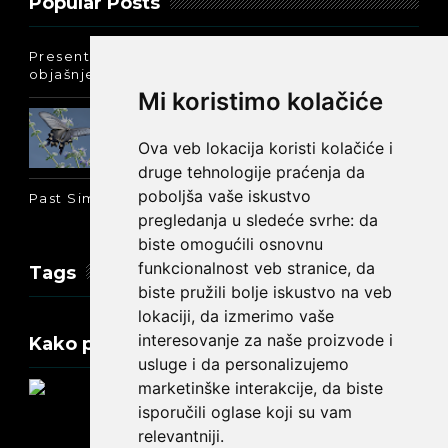
Popular Posts
Present Perfect Simple - najjednostavnije
objašnjenje :-)
Mi koristimo kolačiće
Prošlo vreme glagola biti na
engleskom: was ili were
Ova veb lokacija koristi kolačiće i
druge tehnologije praćenja da
poboljša vaše iskustvo
Past Simple i Past Continuous - razlika
pregledanja u sledeće svrhe:
da
biste omogućili osnovnu
funkcionalnost veb stranice
,
da
Tags
biste pružili bolje iskustvo na veb
lokaciji
,
da izmerimo vaše
interesovanje za naše proizvode i
Kako promeniti tekst na engleskom?
usluge i da personalizujemo
marketinške interakcije
,
da biste
isporučili oglase koji su vam
relevantniji
.
Update cookies preferences