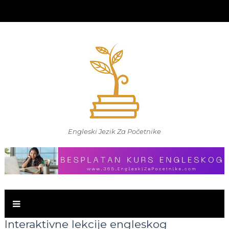
Engleski Jezik Za Početnike
Interaktivne lekcije engleskog