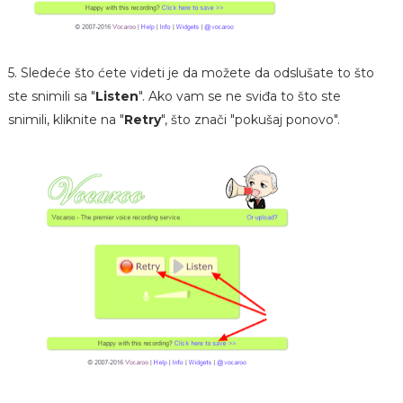
5. Sledeće što ćete videti je da možete da odslušate to što
ste snimili sa "
Listen
". Ako vam se ne sviđa to što ste
snimili, kliknite na "
Retry
", što znači "pokušaj ponovo".