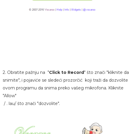
2. Obratite pažnju na "
Click to Record
" što znači "kliknite da
snimite", i pojaviće se sledeći prozorčić koji traži da dozvolite
ovom programu da snima preko vašeg mikrofona. Kliknite
"Allow"
/ . lau/ što znači "dozvolite".