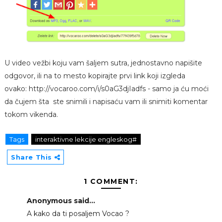
U video vežbi koju vam šaljem sutra, jednostavno napišite
odgovor, ili na to mesto kopirajte prvi link koji izgleda
ovako: http://vocaroo.com/i/s0aG3djIadfs - samo ja ću moći
da čujem šta ste snimili i napisaću vam ili snimiti komentar
tokom vikenda.
Tags
interaktivne lekcije engleskog#
Share This
1 COMMENT:
Anonymous said...
A kako da ti posaljem Vocao ?