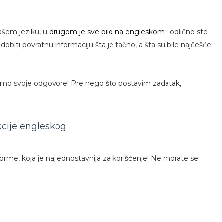
ašem jeziku, u
drugom je sve bilo na engleskom
i odlično ste
 dobiti povratnu informaciju šta je tačno, a šta su bile najčešće
imo svoje odgovore! Pre nego što postavim zadatak,
kcije engleskog
orme, koja je najjednostavnija za korišćenje! Ne morate se