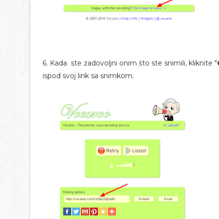
6. Kada ste zadovoljni onim što ste snimili, kliknite "
ispod svoj link sa snimkom.