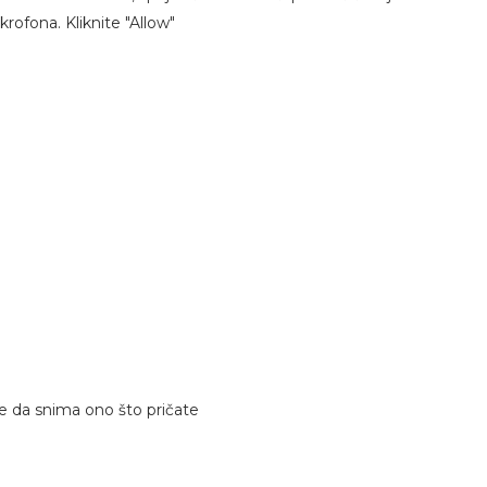
ofona. Kliknite "Allow"
e da snima ono što pričate