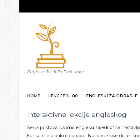
Engleski Jezik Za Početnike
HOME
LEKCIJE 1 - 80
ENGLESKI ZA ODRASLE
Interaktivne lekcije engleskog
Serija postova "
Učimo engleski zajedno
" se nastavl
koji su me pratili u februaru. No, posle kiše dolazi