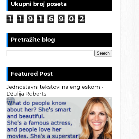
Ukupni broj poseta
1
1
9
1
6
9
0
2
Pretražite blog
Featured Post
Jednostavni tekstovi na engleskom -
Džulija Roberts