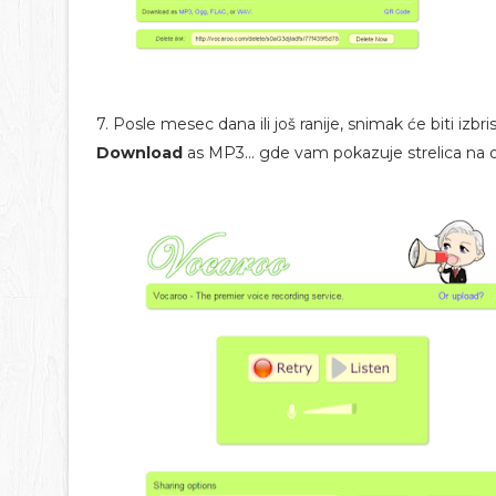
7. Posle mesec dana ili još ranije, snimak će biti izbr
Download
as MP3... gde vam pokazuje strelica na ov