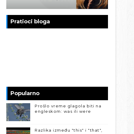
Pratioci bloga
Popularno
Prošlo vreme glagola biti na
engleskom: was ili were
Razlika između "this" i "that",