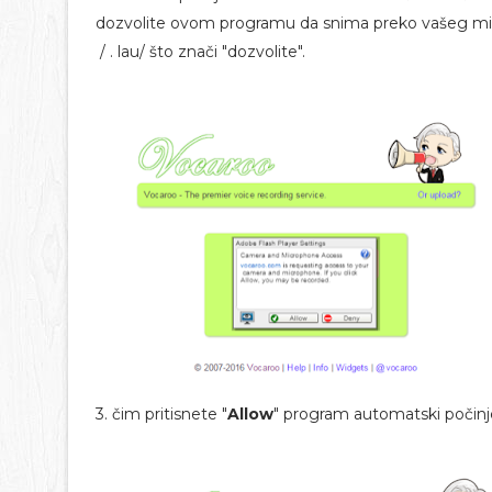
dozvolite ovom programu da snima preko vašeg mikr
/ . lau/ što znači "dozvolite".
3. čim pritisnete "
Allow
" program automatski počinj