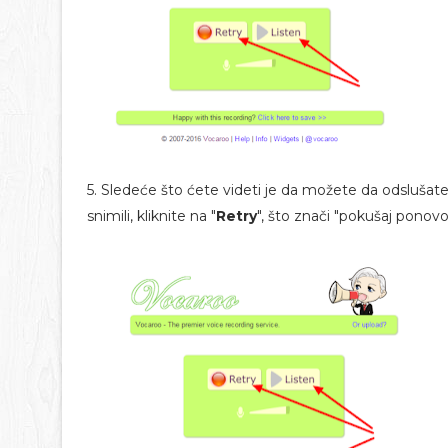
5. Sledeće što ćete videti je da možete da odslušate t
snimili, kliknite na "
Retry
", što znači "pokušaj ponovo