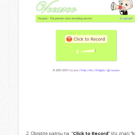
2. Obratite pažnju na "
Click to Record
" što znači "k