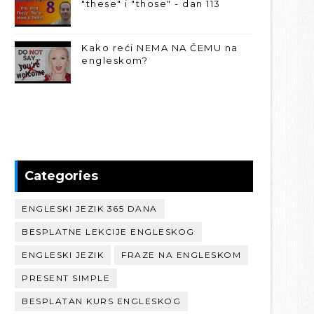
"these" i "those" - dan 113
Kako reći NEMA NA ČEMU na
engleskom?
Categories
ENGLESKI JEZIK 365 DANA
BESPLATNE LEKCIJE ENGLESKOG
ENGLESKI JEZIK
FRAZE NA ENGLESKOM
PRESENT SIMPLE
BESPLATAN KURS ENGLESKOG