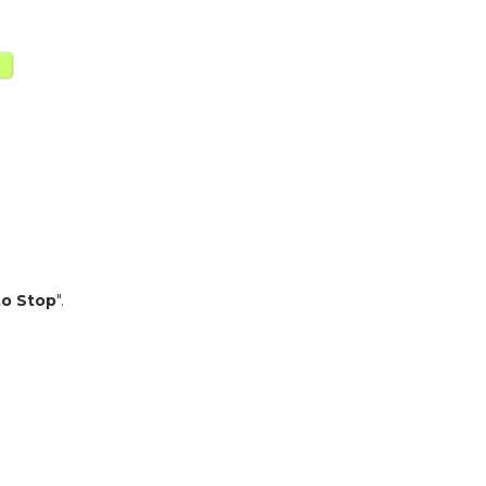
to Stop
".