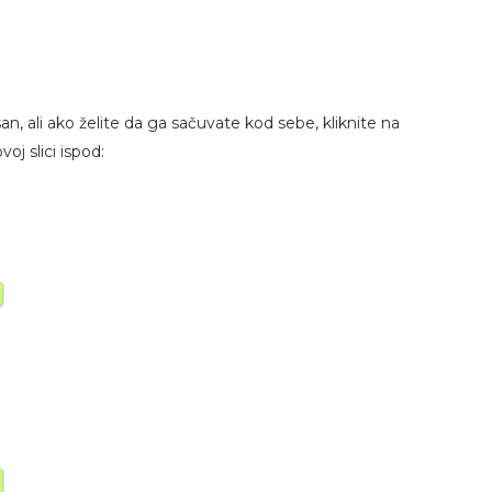
isan, ali ako želite da ga sačuvate kod sebe, kliknite na
oj slici ispod: