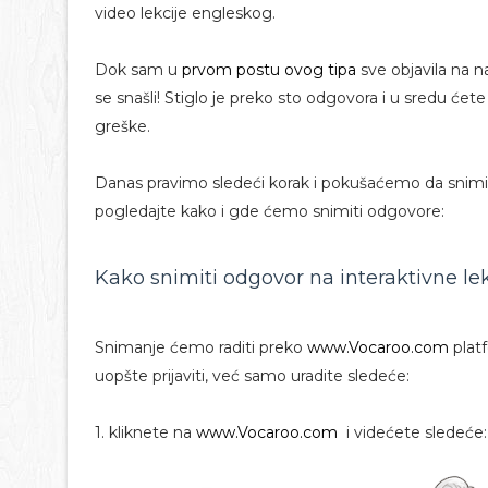
video lekcije engleskog.
Dok sam u
prvom postu ovog tipa
sve objavila na n
se snašli! Stiglo je preko sto odgovora i u sredu ćete
greške.
Danas pravimo sledeći korak i pokušaćemo da snim
pogledajte kako i gde ćemo snimiti odgovore:
Kako snimiti odgovor na interaktivne le
Snimanje ćemo raditi preko
www.Vocaroo.com
platf
uopšte prijaviti, već samo uradite sledeće:
1. kliknete na
www.Vocaroo.com
i videćete sledeće: