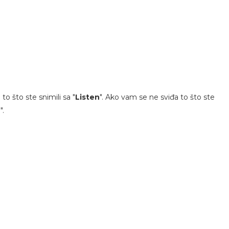
o što ste snimili sa "
Listen
". Ako vam se ne sviđa to što ste
".