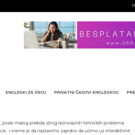
ENGLESKI ZA DECU
PRIVATNI ČASOVI ENGLESKOG
PR
ja, posle malog prekida zbog raznoraznih tehničkih problema
 sunce, i vreme je da nastavimo zajedno da učimo uz interaktivne