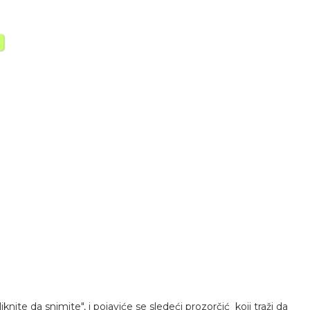
liknite da snimite", i pojaviće se sledeći prozorčić koji traži da