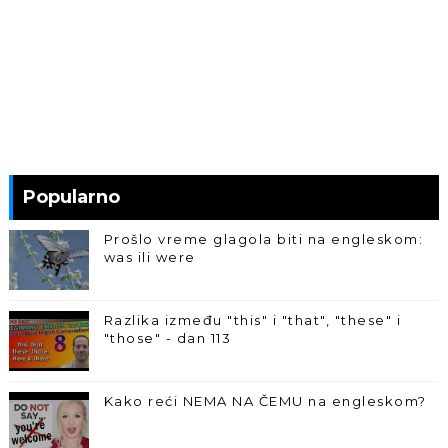
Popularno
Prošlo vreme glagola biti na engleskom:
was ili were
Razlika između "this" i "that", "these" i
"those" - dan 113
Kako reći NEMA NA ČEMU na engleskom?