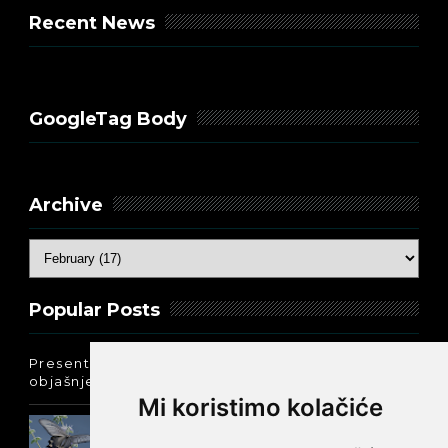
Recent News
GoogleTag Body
Archive
Popular Posts
Present Perfect Simple - najjednostavnije
objašnjenje :-)
Mi koristimo kolačiće
Prošlo vreme glagola biti na
engleskom: was ili were