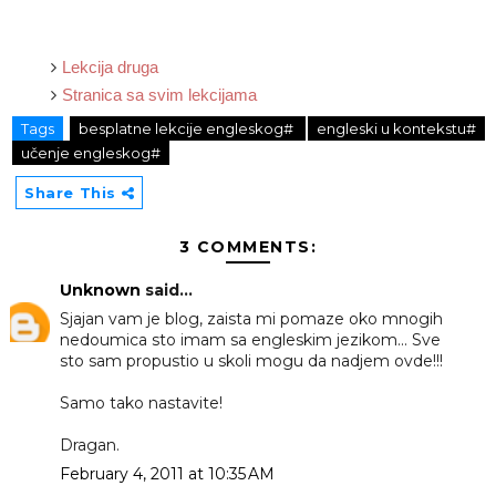
Lekcija druga
Stranica sa svim lekcijama
Tags
besplatne lekcije engleskog#
engleski u kontekstu#
učenje engleskog#
Share This
3 COMMENTS:
Unknown
said...
Sjajan vam je blog, zaista mi pomaze oko mnogih
nedoumica sto imam sa engleskim jezikom... Sve
sto sam propustio u skoli mogu da nadjem ovde!!!
Samo tako nastavite!
Dragan.
February 4, 2011 at 10:35 AM