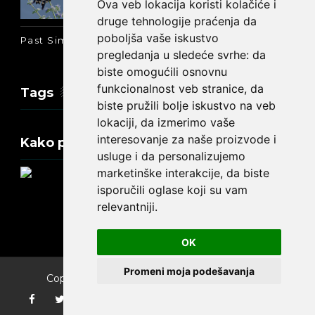
Ova veb lokacija koristi kolačiće i
druge tehnologije praćenja da
poboljša vaše iskustvo
Past Simple i Past Continuous - razlika
pregledanja u sledeće svrhe:
da
biste omogućili osnovnu
funkcionalnost veb stranice
,
da
Tags
biste pružili bolje iskustvo na veb
lokaciji
,
da izmerimo vaše
interesovanje za naše proizvode i
Kako promeniti tekst na engleskom?
usluge i da personalizujemo
marketinške interakcije
,
da biste
isporučili oglase koji su vam
relevantniji
.
Update cookies preferences
OK
Promeni moja podešavanja
Copyright ©
2026
Engleski jezik za početnike