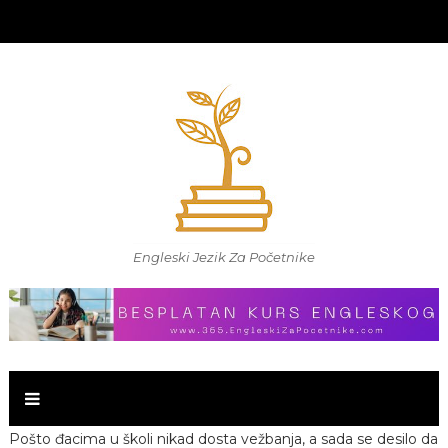
Engleski Jezik Za Početnike
Pošto đacima u školi nikad dosta vežbanja, a sada se desilo da