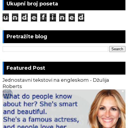
Ukupni broj poseta
u
n
d
e
f
i
n
e
d
Pretražite blog
Featured Post
Jednostavni tekstovi na engleskom - Džulija
Roberts