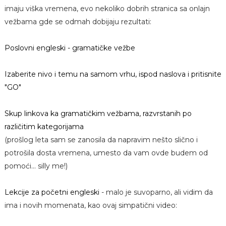
imaju viška vremena, evo nekoliko dobrih stranica sa onlajn
vežbama gde se odmah dobijaju rezultati:
Poslovni engleski - gramatičke vežbe
Izaberite nivo i temu na samom vrhu, ispod naslova i pritisnite
"GO"
Skup linkova ka gramatičkim vežbama, razvrstanih po
različitim kategorijama
(prošlog leta sam se zanosila da napravim nešto slično i
potrošila dosta vremena, umesto da vam ovde budem od
pomoći... silly me!)
Lekcije za početni engleski
- malo je suvoparno, ali vidim da
ima i novih momenata, kao ovaj simpatični video: