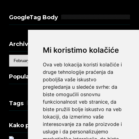
GoogleTag Body
Archive
Mi koristimo kolačiće
Ova veb lokacija koristi kolačiće i
druge tehnologije praćenja da
Popular Posts
poboljša vaše iskustvo
pregledanja u sledeće svrhe:
da
biste omogućili osnovnu
funkcionalnost veb stranice
,
da
Tags
biste pružili bolje iskustvo na veb
lokaciji
,
da izmerimo vaše
interesovanje za naše proizvode i
Kako promeniti tekst na engleskom?
usluge i da personalizujemo