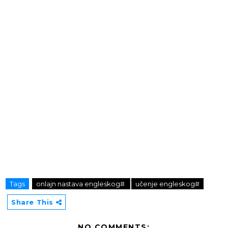
Tags
onlajn nastava engleskog#
učenje engleskog#
Share This
NO COMMENTS: