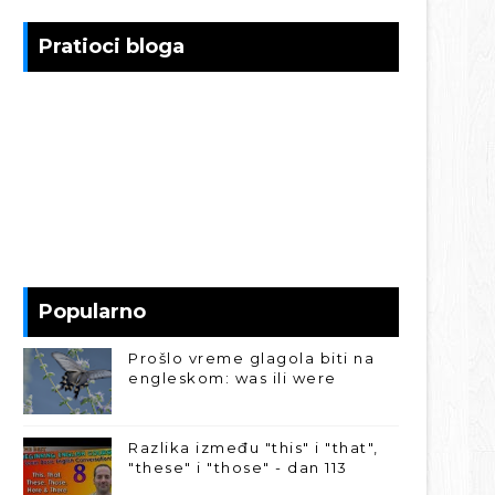
Pratioci bloga
Popularno
Prošlo vreme glagola biti na
engleskom: was ili were
Razlika između "this" i "that",
"these" i "those" - dan 113