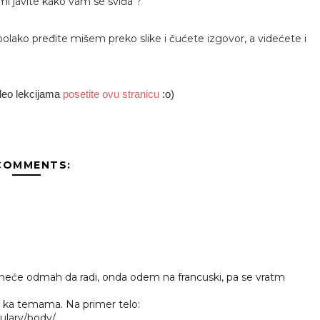
mi javite kako vam se sviđa ?
 polako pređite mišem preko slike i čućete izgovor, a videćete i
ideo lekcijama
posetite ovu stranicu
:o)
COMMENTS:
k neće odmah da radi, onda odem na francuski, pa se vratm
 ka temama. Na primer telo:
ulary/body/