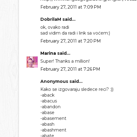
February 27, 2011 at 7:09 PM
DobrilaM said...
ok, ovako radi
sad vidim da radi i link sa voćem:)
February 27, 2011 at 7:20 PM
Marina
said...
Super! Thanks a million!
February 27, 2011 at 7:26 PM
Anonymous said...
Kako se izgovaraju sledece reci? :))
-aback
-abacus
-abandon
-abase
-abasement
-abash
-abashment
-abate