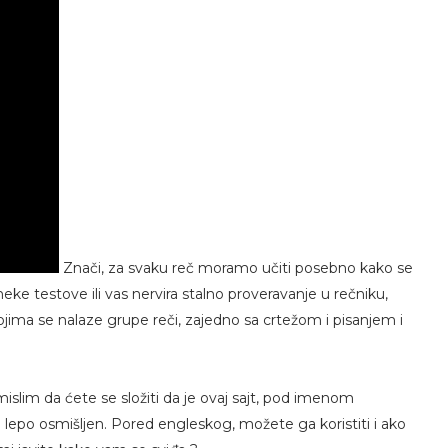
Znači, za svaku reč moramo učiti posebno kako se
neke testove ili vas nervira stalno proveravanje u rečniku,
kojima se nalaze grupe reči, zajedno sa crtežom i pisanjem i
mislim da ćete se složiti da je ovaj sajt, pod imenom
a lepo osmišljen. Pored engleskog, možete ga koristiti i ako