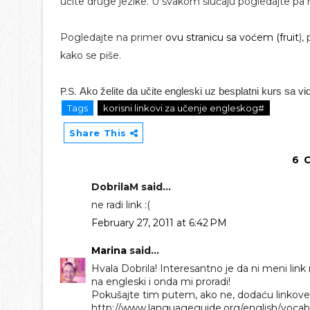
učite druge jezike. U svakom slučaju pogledajte pa 
Pogledajte na primer
ovu stranicu sa voćem (fruit
),
kako se piše.
Ako želite da učite engleski uz besplatni kurs sa v
P.S.
Tags
korisni linkovi za učenje engleskog#
Share This
6 
DobrilaM said...
ne radi link :(
February 27, 2011 at 6:42 PM
Marina
said...
Hvala Dobrila! Interesantno je da ni meni lin
na engleski i onda mi proradi!
Pokušajte tim putem, ako ne, dodaću linkove
http://www.languageguide.org/english/vocab