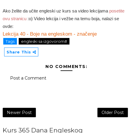
Ako želite da učite engleski uz kurs sa video lekcijama
posetite
ovu stranicu
:o) Video lekcija i vežbe na temu boja, nalazi se
ovde:
Lekcija 40 - Boje na engleskom - značenje
Tags
engleski sa izgovorom#
Share This
NO COMMENTS:
Post a Comment
Newer Post
Older Post
Kurs 365 Dana Engleskog