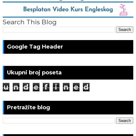
Search This Blog
Google Tag Header
Ukupni broj poseta
u
n
d
e
f
i
n
e
d
Pretražite blog