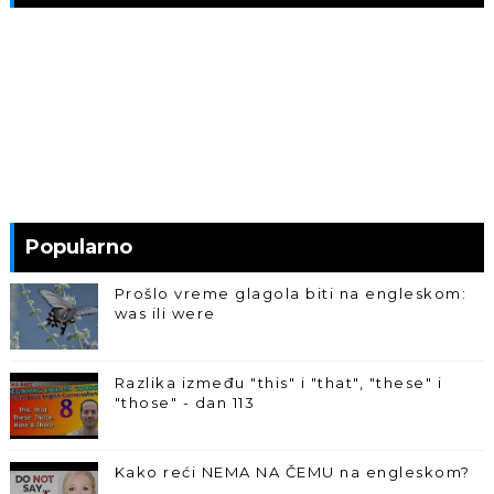
Popularno
Prošlo vreme glagola biti na engleskom:
was ili were
Razlika između "this" i "that", "these" i
"those" - dan 113
Kako reći NEMA NA ČEMU na engleskom?