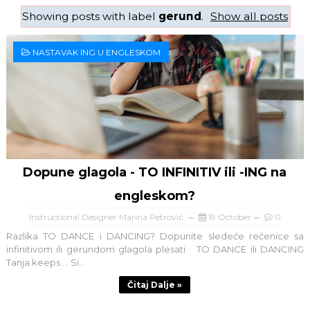
Showing posts with label
gerund
.
Show all posts
NASTAVAK ING U ENGLESKOM
Dopune glagola - TO INFINITIV ili -ING na
engleskom?
Instructional Designer Marina Petrović
19 October
0
Razlika TO DANCE i DANCING? Dopunite sledeće rečenice sa
infinitivom ili gerundom glagola plesati TO DANCE ili DANCING
Tanja keeps ... Si...
Čitaj Dalje »