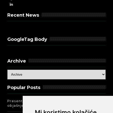
Recent News
GoogleTag Body
Archive
Popular Posts
Present Perfect Simple - najjednostavnije
objašnjenje :-)
Mi koristimo kolačiće