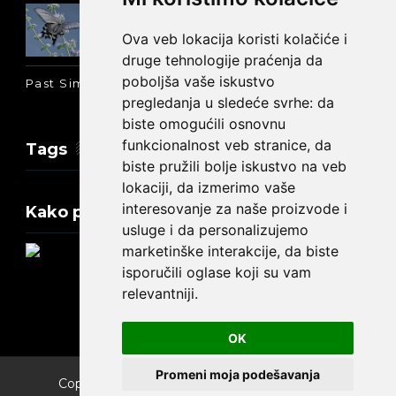
Prošlo vreme glagola biti na
engleskom: was ili were
Ova veb lokacija koristi kolačiće i
druge tehnologije praćenja da
poboljša vaše iskustvo
Past Simple i Past Continuous - razlika
pregledanja u sledeće svrhe:
da
biste omogućili osnovnu
funkcionalnost veb stranice
,
da
Tags
biste pružili bolje iskustvo na veb
lokaciji
,
da izmerimo vaše
interesovanje za naše proizvode i
Kako promeniti tekst na engleskom?
usluge i da personalizujemo
marketinške interakcije
,
da biste
isporučili oglase koji su vam
relevantniji
.
Update cookies preferences
OK
Promeni moja podešavanja
Copyright ©
2026
Engleski jezik za početnike