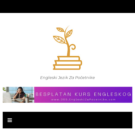
Engleski Jezik Za Početnike