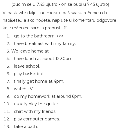
(budim se u 7.45 ujutro - on se budi u 7.45 ujutro)
Vi nastavite dalje - ne morate baš svaku rečenicu da
napišete... a ako hoćete, napišite u komentaru odgovore i
koje rečenice sam ja propustila?
I go to the bathroom. >>>
I have breakfast with my family.
We leave home at...
I have lunch at about 12.30pm.
I leave school.
I play basketball.
I finally get home at 4pm.
I watch TV.
I do my homework at around 6pm.
I usually play the guitar.
I chat with my friends.
I play computer games.
I take a bath.