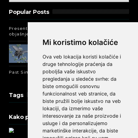
Popular Posts
Present Perfect Simple - najjednostavnije
objašnjenje :-)
Mi koristimo kolačiće
Prošlo vreme glagola biti na
engleskom: was ili were
Ova veb lokacija koristi kolačiće i
druge tehnologije praćenja da
poboljša vaše iskustvo
Past Simple i Past Continuous - razlika
pregledanja u sledeće svrhe:
da
biste omogućili osnovnu
funkcionalnost veb stranice
,
da
Tags
biste pružili bolje iskustvo na veb
lokaciji
,
da izmerimo vaše
interesovanje za naše proizvode i
Kako promeniti tekst na engleskom?
usluge i da personalizujemo
marketinške interakcije
,
da biste