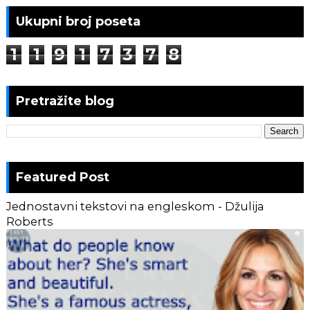
Ukupni broj poseta
1
1
9
1
7
3
7
8
Pretražite blog
Featured Post
Jednostavni tekstovi na engleskom - Džulija
Roberts