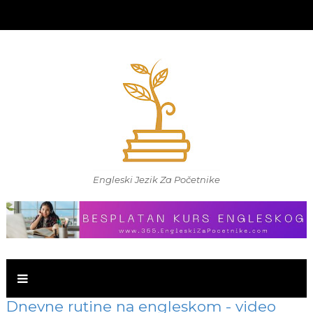
Engleski Jezik Za Početnike
Dnevne rutine na engleskom - video