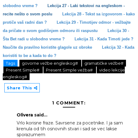
slobodno vreme ?
Lekcija 27 - Laki tekstovi na engleskom -
recite nešto o svom poslu
Lekcija 28 - Tekst sa izgovorom - kako
protiče vaš radni dan ?
Lekcija 29 - Timotijev odmor - vežbajte
da pričate o svom godišnjem odmoru ili raspustu
Lekcija 30 -
Šta Bet radi u slobodno vreme ?
Lekcija 31 - Kada Timoti jede ?
Naučite da pravilno koristite glagole uz obroke
Lekcija 32 - Kada
koristiti to be a kada to do ?
Tags
govorne vežbe engleskog#
gramatičke vežbe#
Present Simple#
Present Simple vežba#
video lekcije
engleskog#
Share This
1 COMMENT:
Olivera
said...
Vrlo korisne fraze. Savrsene za pocetnike. I ja sam
krenula od tih osnovnih stvari i sad se vec lakse
sporazumem