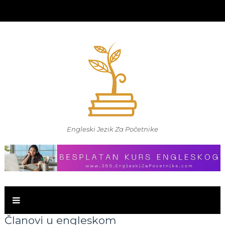
Engleski Jezik Za Početnike
Članovi u engleskom