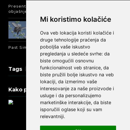
Present Perfect Simple - najjednostavnije
objašnjenje :-)
Mi koristimo kolačiće
Prošlo vreme glagola biti na
engleskom: was ili were
Ova veb lokacija koristi kolačiće i
druge tehnologije praćenja da
poboljša vaše iskustvo
Past Simple i Past Continuous - razlika
pregledanja u sledeće svrhe:
da
biste omogućili osnovnu
funkcionalnost veb stranice
,
da
Tags
biste pružili bolje iskustvo na veb
lokaciji
,
da izmerimo vaše
interesovanje za naše proizvode i
Kako promeniti tekst na engleskom?
usluge i da personalizujemo
marketinške interakcije
,
da biste
isporučili oglase koji su vam
relevantniji
.
Update cookies preferences