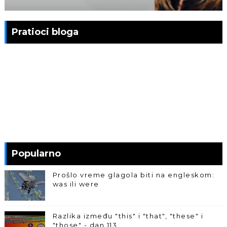
Pratioci bloga
Popularno
Prošlo vreme glagola biti na engleskom:
was ili were
Razlika između "this" i "that", "these" i
"those" - dan 113