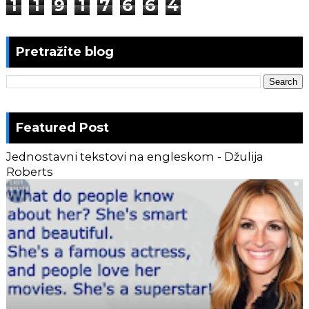
1
1
9
1
7
6
6
4
Pretražite blog
Featured Post
Jednostavni tekstovi na engleskom - Džulija
Roberts