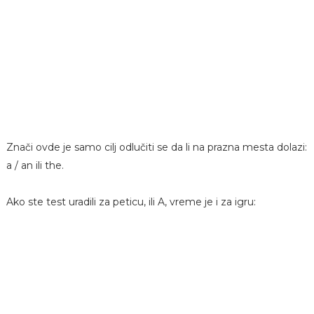
Znači ovde je samo cilj odlučiti se da li na prazna mesta dolazi:
a / an ili the.
Ako ste test uradili za peticu, ili A, vreme je i za igru: