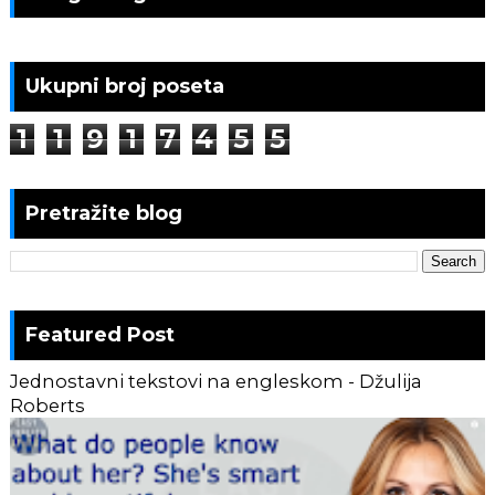
Ukupni broj poseta
1
1
9
1
7
4
5
5
Pretražite blog
Featured Post
Jednostavni tekstovi na engleskom - Džulija
Roberts