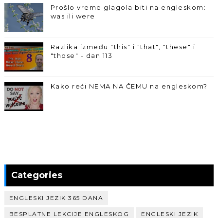
Prošlo vreme glagola biti na engleskom:
was ili were
Razlika između "this" i "that", "these" i
"those" - dan 113
Kako reći NEMA NA ČEMU na engleskom?
Categories
ENGLESKI JEZIK 365 DANA
BESPLATNE LEKCIJE ENGLESKOG
ENGLESKI JEZIK