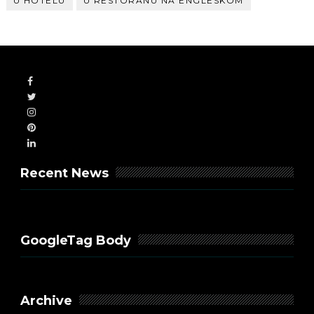
U HOTELU
U RESTORANU NA ENGLESKOM
Recent News
GoogleTag Body
Archive