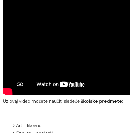
Uz ovaj video možete naučiti sledeće
školske predmete
:
Art = likovno