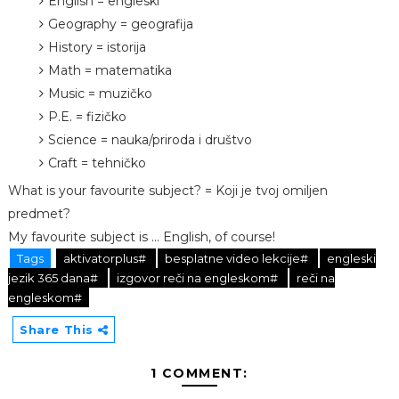
English = engleski
Geography = geografija
History = istorija
Math = matematika
Music = muzičko
P.E. = fizičko
Science = nauka/priroda i društvo
Craft = tehničko
What is your favourite subject? = Koji je tvoj omiljen
predmet?
My favourite subject is ... English, of course!
Tags
aktivatorplus#
besplatne video lekcije#
engleski
jezik 365 dana#
izgovor reči na engleskom#
reči na
engleskom#
Share This
1 COMMENT: