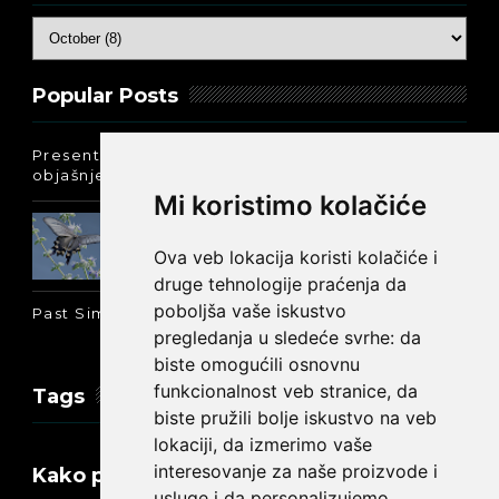
Popular Posts
Present Perfect Simple - najjednostavnije
objašnjenje :-)
Mi koristimo kolačiće
Prošlo vreme glagola biti na
engleskom: was ili were
Ova veb lokacija koristi kolačiće i
druge tehnologije praćenja da
poboljša vaše iskustvo
Past Simple i Past Continuous - razlika
pregledanja u sledeće svrhe:
da
biste omogućili osnovnu
funkcionalnost veb stranice
,
da
Tags
biste pružili bolje iskustvo na veb
lokaciji
,
da izmerimo vaše
interesovanje za naše proizvode i
Kako promeniti tekst na engleskom?
usluge i da personalizujemo