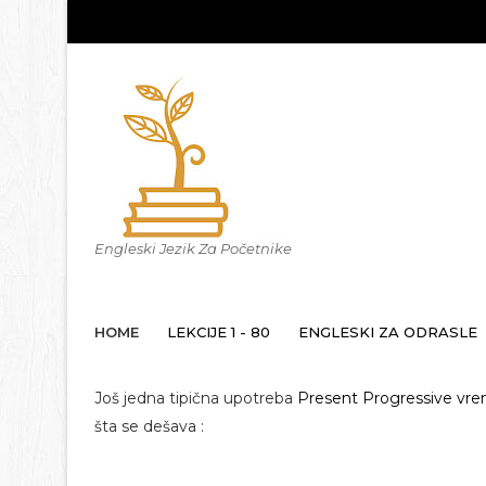
Engleski Jezik Za Početnike
HOME
LEKCIJE 1 - 80
ENGLESKI ZA ODRASLE
Još jedna tipična upotreba
Present Progressive vr
šta se dešava :