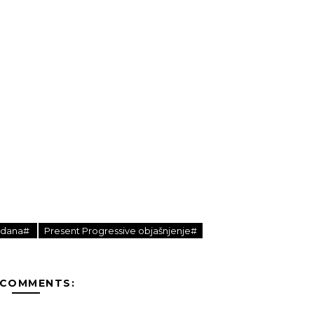
5 dana#
Present Progressive objašnjenje#
 COMMENTS: