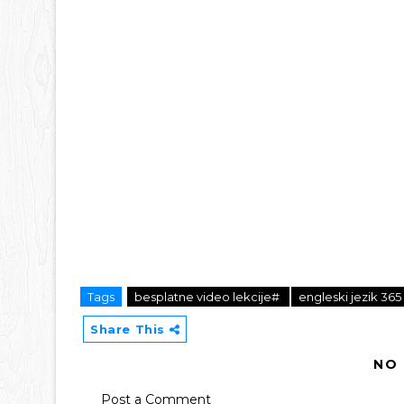
Tags
besplatne video lekcije#
engleski jezik 36
Share This
NO
Post a Comment