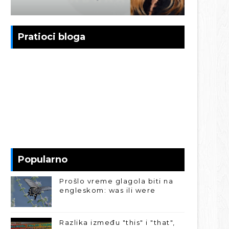
Pratioci bloga
Popularno
Prošlo vreme glagola biti na
engleskom: was ili were
Razlika između "this" i "that",