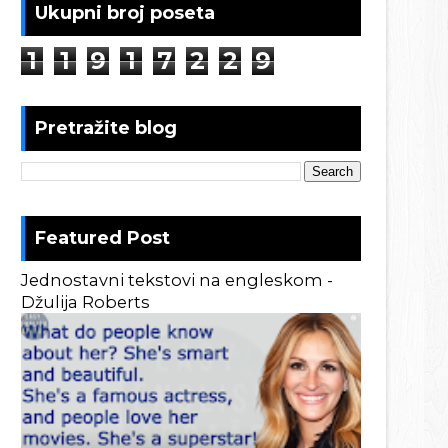
Ukupni broj poseta
1
1
9
1
7
2
2
9
Pretražite blog
Featured Post
Jednostavni tekstovi na engleskom -
Džulija Roberts