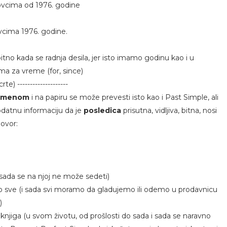
novcima od 1976. godine
ovcima 1976. godine.
 bitno kada se radnja desila, jer isto imamo godinu kao i u
ma za vreme (for, since)
crte) --------------------
vremenom
i na papiru se može prevesti isto kao i Past Simple, ali
odatnu informaciju da je
posledica
prisutna, vidljiva, bitna, nosi
govor:
 sada se na njoj ne može sedeti)
eo sve (i sada svi moramo da gladujemo ili odemo u prodavnicu
)
knjiga (u svom životu, od prošlosti do sada i sada se naravno