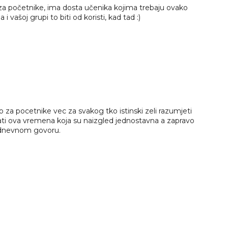
 za početnike, ima dosta učenika kojima trebaju ovako
 vašoj grupi to biti od koristi, kad tad :)
 za pocetnike vec za svakog tko istinski zeli razumjeti
vati ova vremena koja su naizgled jednostavna a zapravo
kodnevnom govoru.