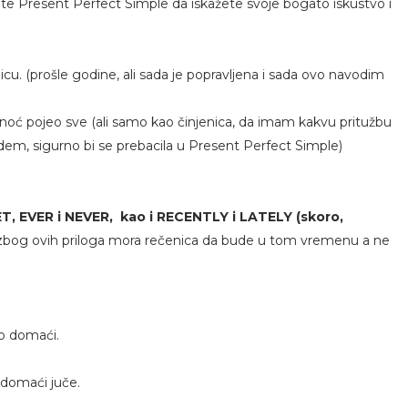
stite Present Perfect Simple da iskažete svoje bogato iskustvo i
licu. (prošle godine, ali sada je popravljena i sada ovo navodim
sinoć pojeo sve (ali samo kao činjenica, da imam kakvu pritužbu
dem, sigurno bi se prebacila u Present Perfect Simple)
T, EVER i NEVER,
kao i RECENTLY i LATELY (skoro,
 zbog ovih priloga mora rečenica da bude u tom vremenu a ne
o domaći.
domaći juče.