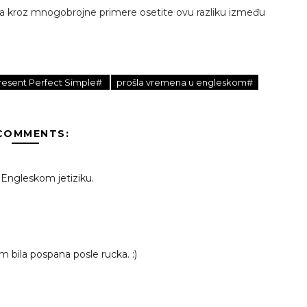
 kroz mnogobrojne primere osetite ovu razliku između
resent Perfect Simple#
prošla vremena u engleskom#
 COMMENTS:
Engleskom jetiziku.
m bila pospana posle rucka. :)