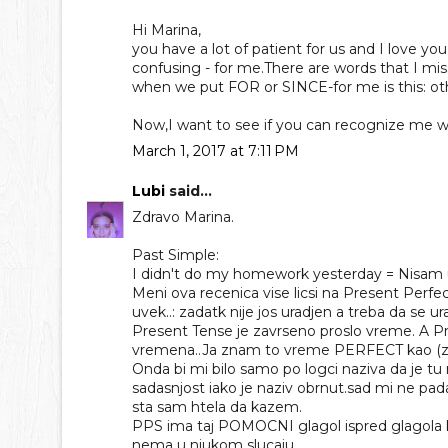
Hi Marina,
you have a lot of patient for us and I love yo
confusing - for me.There are words that I miss
when we put FOR or SINCE-for me is this: othe
Now,I want to see if you can recognize me who
March 1, 2017 at 7:11 PM
Lubi
said...
Zdravo Marina.
Past Simple:
I didn't do my homework yesterday = Nisam 
Meni ova recenica vise licsi na Present Perfe
uvek..: zadatk nije jos uradjen a treba da se 
Present Tense je zavrseno proslo vreme. A P
vremena..Ja znam to vreme PERFECT kao (zn
Onda bi mi bilo samo po logci naziva da je tu
sadasnjost iako je naziv obrnut.sad mi ne pad
sta sam htela da kazem.
PPS ima taj POMOCNI glagol ispred glagola
nema u niukom slucaju.