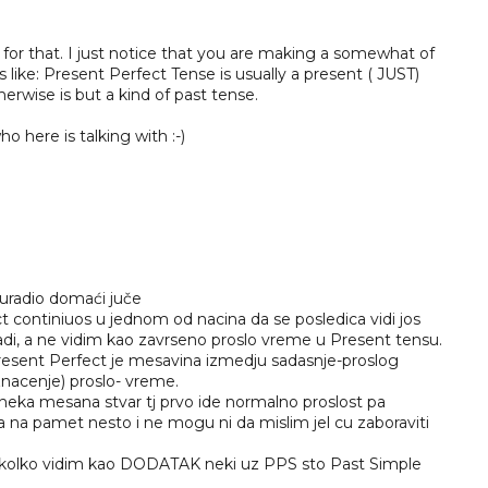
u for that. I just notice that you are making a somewhat of
 like: Present Perfect Tense is usually a present ( JUST)
rwise is but a kind of past tense.
 here is talking with :-)
uradio domaći juče
ct continiuos u jednom od nacina da se posledica vidi jos
uradi, a ne vidim kao zavrseno proslo vreme u Present tensu.
resent Perfect je mesavina izmedju sadasnje-proslog
acenje) proslo- vreme.
 neka mesana stvar tj prvo ide normalno proslost pa
a na pamet nesto i ne mogu ni da mislim jel cu zaboraviti
 kolko vidim kao DODATAK neki uz PPS sto Past Simple