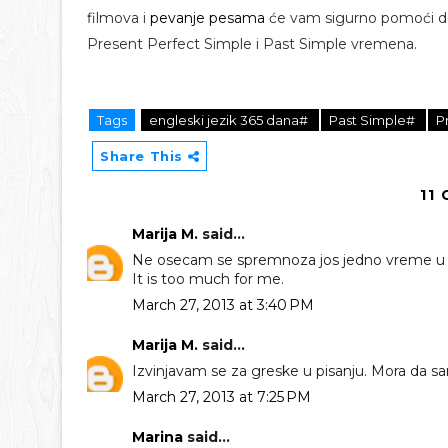
filmova i
pevanje pesama
će vam sigurno pomoći da
Present Perfect Simple i Past Simple vremena.
Tags
engleski jezik 365 dana#
Past Simple#
P
Share This
11
Marija M.
said...
Ne osecam se spremnoza jos jedno vreme u 
It is too much for me.
March 27, 2013 at 3:40 PM
Marija M.
said...
Izvinjavam se za greske u pisanju. Mora da sa
March 27, 2013 at 7:25 PM
Marina
said...