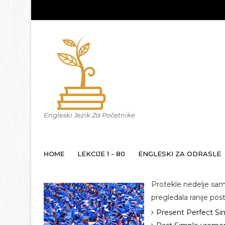
Engleski Jezik Za Početnike
HOME
LEKCIJE 1 - 80
ENGLESKI ZA ODRASLE
Protekle nedelje sam 
pregledala ranije pos
Present Perfect S