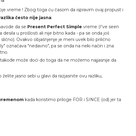
na
i koje vreme ! Zbog toga ću časom da ispravim ovaj propust i
razlika često nije jasna
:
navode da se
Present Perfect Simple
vreme (I've seen
desila u prošlosti ali nije bitno kada - pa se onda još
 slično). Ovakvo objašnjenje je meni uvek bilo prilično
tly" označava "nedavno", pa se onda na neki način i zna
etno.
takođe može doći do toga da ne možemo najjasnije da
želite jasno sebi u glavi da razjasnite ovu razliku,
m vremenom
kada koristimo priloge FOR i SINCE (od) jer ta