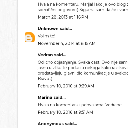
Hvala na komentaru, Marija! Iako je ovo blog
specifični odgovori :) Sigurna sam da će i vama i
March 28, 2013 at 1:16 PM
Unknown
said...
Volim te!
November 4, 2014 at 8:15 AM
Vedran said...
Odlicno objasnjenje. Svaka cast. Ovo nije samo
jasnu razliku te poduciti nekoga kako razliko
predstavljaju glavni dio komunikacije u sva
Bravo :)
February 10, 2016 at 9:29 AM
Marina
said...
Hvala na komentaru i pohvalama, Vedrane!
February 10, 2016 at 9:51 AM
Anonymous said...