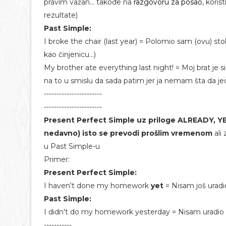
pravim važan... takođe na
razgovoru za posao
, kori
rezultate)
Past Simple:
I broke the chair (last year) = Polomio sam (ovu) sto
kao činjenicu...)
My brother ate everything last night! = Moj brat je 
na to u smislu da sada patim jer ja nemam šta da je
-----------------------
-----------------------
Present Perfect Simple uz priloge ALREADY, YE
nedavno)
isto se prevodi prošlim vremenom
ali
u Past Simple-u
Primer:
Present Perfect Simple:
I haven't done my homework
yet
= Nisam još uradi
Past Simple:
I didn't do my homework yesterday = Nisam uradio 
-----------