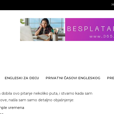
ENGLESKI ZA DECU
PRIVATNI ČASOVI ENGLESKOG
PR
dobila ovo pitanje nekoliko puta, i stvarno kada sam
tove, našla sam samo detaljno objašnjenje:
imple vremena