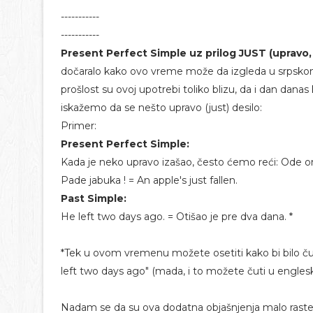
-----------
-----------
Present Perfect Simple uz prilog JUST (upravo,
dočaralo kako ovo vreme može da izgleda u srpskom,
prošlost su ovoj upotrebi toliko blizu, da i dan dana
iskažemo da se nešto upravo (just) desilo:
Primer:
Present Perfect Simple:
Kada je neko upravo izašao, često ćemo reći: Ode o
Pade jabuka ! = An apple's just fallen.
Past Simple:
He left two days ago. = Otišao je pre dva dana. *
*Tek u ovom vremenu možete osetiti kako bi bilo čudn
left two days ago" (mada, i to možete čuti u englesk
Nadam se da su ova dodatna objašnjenja malo raster