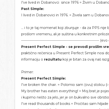
I've lived in Dobanovci since 1976 = Živim u Doba
Past Simple:
I lived in Dobanovici in 1976. = Živela sam u Doban
... i to je taj momenat koji zbunjuje - da za PPS nije
prošlom vremenu, ali je suština u konkretnim prilozi
---------------------------------------------------------------- (evo 
Present Perfect Simple - se prevodi prošlim 
praktično rečenica u Present Perfect Simple nosi d
informaciju o
rezultatu
koji je bitan za ovaj naš raz
Primer:
Present Perfect Simple:
I've broken the chair. = Polomio sam (ovu) stolicu (i
My brother has eaten everything! = Moj brat je poj
i kupimo nešto za jelo, jer je on bukvalno sve obrstio
I've read thousands of books = Pročitao sam hiljade 