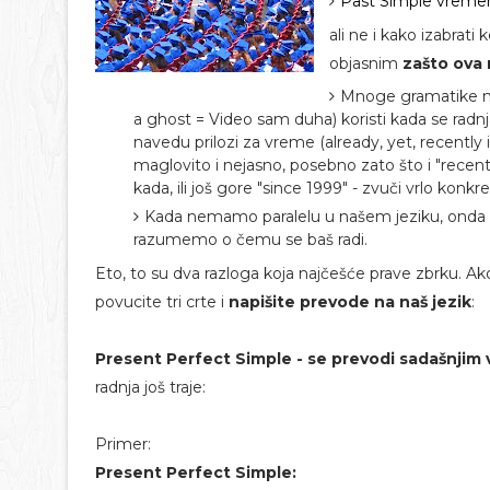
Past Simple vreme
ali ne i kako izabrat
objasnim
zašto ova 
Mnoge gramatike 
a ghost = Video sam duha) koristi kada se radnja 
navedu prilozi za vreme (already, yet, recently i
maglovito i nejasno, posebno zato što i "recen
kada, ili još gore "since 1999" - zvuči vrlo konkr
Kada nemamo paralelu u našem jeziku, onda 
razumemo o čemu se baš radi.
Eto, to su dva razloga koja najčešće prave zbrku. Ako 
povucite tri crte i
napišite prevode na naš jezik
:
Present Perfect Simple - se prevodi sadašnji
radnja još traje:
Primer:
Present Perfect Simple: