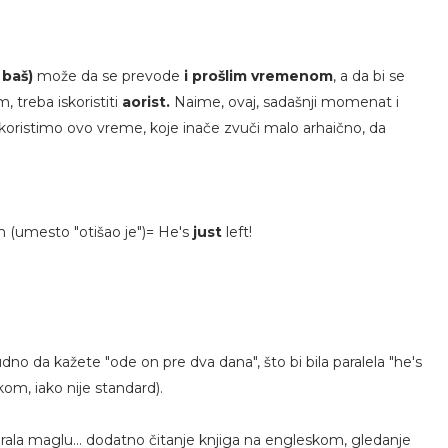
 baš)
može da se prevode
i prošlim vremenom
, a da bi se
 treba iskoristiti
aorist.
Naime, ovaj, sadašnji momenat i
s koristimo ovo vreme, koje inače zvuči malo arhaično, da
n (umesto "otišao je")= He's
just
left!
o da kažete "ode on pre dva dana", što bi bila paralela "he's
om, iako nije standard).
ala maglu... dodatno čitanje knjiga na engleskom, gledanje