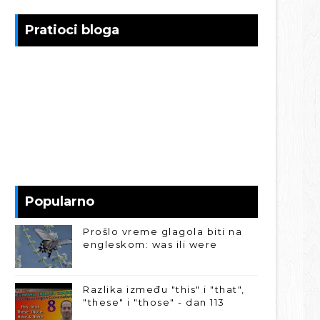
Pratioci bloga
Popularno
Prošlo vreme glagola biti na
engleskom: was ili were
Razlika između "this" i "that",
"these" i "those" - dan 113