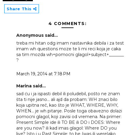
Share This
4 COMMENTS:
Anonymous said...
treba mi hitan odg imam nastavnika debila i za test
imam wh questions moze te li mi reci koja je caka
sa tim mozda wh+pomocni glagol+subject+_______
?
March 19, 2014 at 7:18 PM
Marina said...
sad ću i ja ispasti debil ili poludebil, pošto ne znam
šta ti nije jasno... ali ajd da probam: WH znaci bilo
koja upitna reč, kao što je WHAT, WHERE, WHY,
WHEN... je wh pitanje. Posle toga obavezno dolazi
pomocni glagol, koji zavisi od vremena. Na primer:
Present Simple ide ili TO BE ili DO i DOES: Where
are you now? ili kad imas glagol: Where DO you
live? Isto i u Past Simple: to be (was ili were)ako