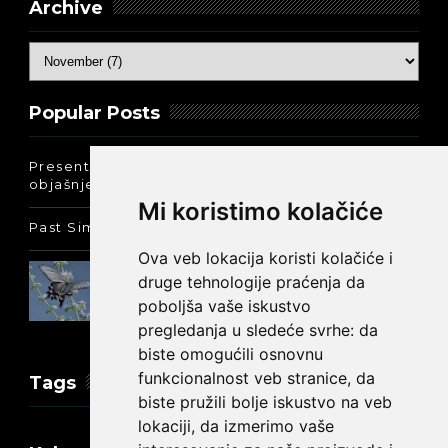
Archive
Popular Posts
Present Perfect Simple - najjednostavnije
objašnjenje :-)
Mi koristimo kolačiće
Past Simple i Past Continuous - razlika
Ova veb lokacija koristi kolačiće i
Prošlo vreme glagola biti na
druge tehnologije praćenja da
engleskom: was ili were
poboljša vaše iskustvo
pregledanja u sledeće svrhe:
da
biste omogućili osnovnu
funkcionalnost veb stranice
,
da
Tags
biste pružili bolje iskustvo na veb
lokaciji
,
da izmerimo vaše