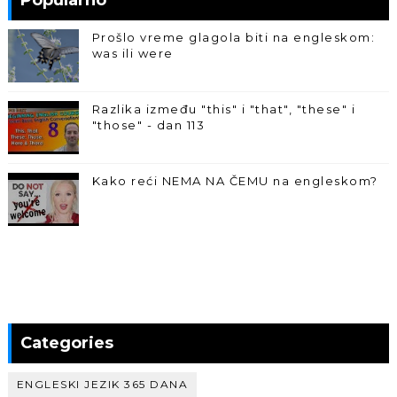
Prošlo vreme glagola biti na engleskom:
was ili were
Razlika između "this" i "that", "these" i
"those" - dan 113
Kako reći NEMA NA ČEMU na engleskom?
Categories
ENGLESKI JEZIK 365 DANA