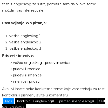
test iz engleskog za sutra, pomislila sam da bi ove teme
možda i vas interesovale:
Postavljanje Wh pitanja:
vežbe engleskog 1
vežbe engleskog 2
vežbe engleskog 3
Pridevi - imenice:
vežbe engleskog - pridev imenica
pridevi i imenice
pridevi ili imenice
imenice i pridevi
Ako i vi imate neke konkretne teme koje vam trebaju za test,
kontrolni ili pismeni, javite u komentaru :)
Tags
kontrolni iz engleskog#
pismeni iz engleskog#
test
iz engleskog#