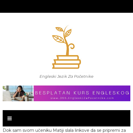
Engleski Jezik Za Početnike
Dok sam svom učeniku Matiji slala linkove da se pripremi za