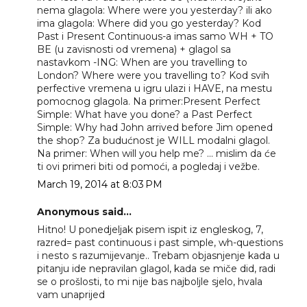
nema glagola: Where were you yesterday? ili ako
ima glagola: Where did you go yesterday? Kod
Past i Present Continuous-a imas samo WH + TO
BE (u zavisnosti od vremena) + glagol sa
nastavkom -ING: When are you travelling to
London? Where were you travelling to? Kod svih
perfective vremena u igru ulazi i HAVE, na mestu
pomocnog glagola. Na primer:Present Perfect
Simple: What have you done? a Past Perfect
Simple: Why had John arrived before Jim opened
the shop? Za budućnost je WILL modalni glagol.
Na primer: When will you help me? ... mislim da će
ti ovi primeri biti od pomoći, a pogledaj i vežbe.
March 19, 2014 at 8:03 PM
Anonymous said...
Hitno! U ponedjeljak pisem ispit iz engleskog, 7,
razred= past continuous i past simple, wh-questions
i nesto s razumijevanje.. Trebam objasnjenje kada u
pitanju ide nepravilan glagol, kada se miče did, radi
se o prošlosti, to mi nije bas najboljle sjelo, hvala
vam unaprijed