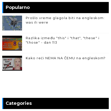
Popularno
Prošlo vreme glagola biti na engleskom:
was ili were
Razlika između "this" i "that", "these" i
"those" - dan 113
Kako reći NEMA NA ČEMU na engleskom?
Categories