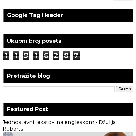
Google Tag Header
Ukupni broj poseta
1
1
9
1
6
2
8
7
Pretražite blog
Featured Post
Jednostavni tekstovi na engleskom - Džulija
Roberts