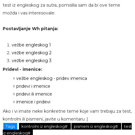
test iz engleskog za sutra, pomislila sam da bi ove teme
možda i vas interesovale:
Postavljanje Wh pitanja:
vežbe engleskog 1
vežbe engleskog 2
vežbe engleskog 3
Pridevi - imenice:
vežbe engleskog - pridev imenica
pridevi i imenice
pridevi ili imenice
imenice i pridevi
Ako i vi imate neke konkretne teme koje vam trebaju za test,
kontrolni ili pismeni, javite u komentaru :)
Tags
kontrolni iz engleskog#
pismeni iz engleskog#
test
iz engleskog#