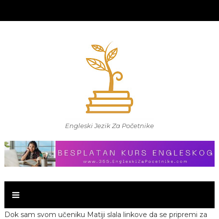
Engleski Jezik Za Početnike
Dok sam svom učeniku Matiji slala linkove da se pripremi za