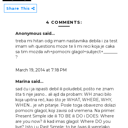
Share This
4 COMMENTS:
Anonymous said...
treba mi hitan odg imam nastavnika debila i za test
imam wh questions moze te li mi reci koja je caka
sa tim mozda wh+pomocni glagol+subject+_______
?
March 19, 2014 at 7:18 PM
Marina said...
sad ću i ja ispasti debil ili poludebil, pošto ne znam
šta ti nije jasno... ali ajd da probam: WH znaci bilo
koja upitna reč, kao što je WHAT, WHERE, WHY,
WHEN... je wh pitanje. Posle toga obavezno dolazi
pomocni glagol, koji zavisi od vremena. Na primer:
Present Simple ide ili TO BE ili DO i DOES: Where
are you now? ili kad imas glagol: Where DO you
live? Isto i u Past Simple: to be (was ili were)ako