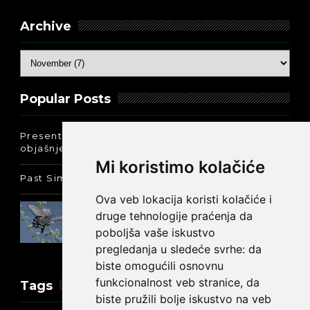
Archive
Popular Posts
Present Perfect Simple - najjednostavnije
objašnjenje :-)
Mi koristimo kolačiće
Past Simple i Past Continuous - razlika
Ova veb lokacija koristi kolačiće i
Prošlo vreme glagola biti na
druge tehnologije praćenja da
engleskom: was ili were
poboljša vaše iskustvo
pregledanja u sledeće svrhe:
da
biste omogućili osnovnu
funkcionalnost veb stranice
,
da
Tags
biste pružili bolje iskustvo na veb