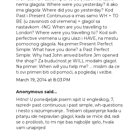
nema glagola: Where were you yesterday? ili ako
ima glagola: Where did you go yesterday? Kod
Past i Present Continuous-a imas samo WH + TO
BE (u zavisnosti od vremena) + glagol sa
nastavkom -ING: When are you travelling to
London? Where were you travelling to? Kod svih
perfective vremena u igru ulazi i HAVE, na mestu
pomocnog glagola. Na primer:Present Perfect
Simple: What have you done? a Past Perfect
Simple: Why had John arrived before Jim opened
the shop? Za budućnost je WILL modalni glagol.
Na primer: When will you help me? ... mislim da će
ti ovi primeri biti od pomoći, a pogledaj i vežbe.
March 19, 2014 at 8:03 PM
Anonymous said...
Hitno! U ponedjeljak pisem ispit iz engleskog, 7,
razred= past continuous i past simple, wh-questions
i nesto s razumijevanje.. Trebam objasnjenje kada u
pitanju ide nepravilan glagol, kada se miče did, radi
se o prošlosti, to mi nije bas najboljle sjelo, hvala
vam unaprijed