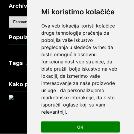
Archive
Mi koristimo kolačiće
Ova veb lokacija koristi kolačiće i
druge tehnologije praćenja da
Popular Posts
poboljša vaše iskustvo
pregledanja u sledeće svrhe:
da
biste omogućili osnovnu
funkcionalnost veb stranice
,
da
Tags
biste pružili bolje iskustvo na veb
lokaciji
,
da izmerimo vaše
interesovanje za naše proizvode i
Kako promeniti tekst na engleskom?
usluge i da personalizujemo
marketinške interakcije
,
da biste
isporučili oglase koji su vam
relevantniji
.
Update cookies preferences
OK