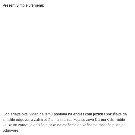
Present Simple vremenu
:
Odgledajte ovaj video na temu
poslova na engleskom jeziku
i pokušajte da
smislite odgovor, a zatim otiđite na stranicu koja se zove
CareerKids
i vidite
koliko ko zarađuje godišnje, tako da možemo da vežbamo sledeća pitanja i
odgovore: