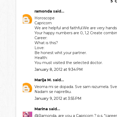
5 
ramonda
said...
Horoscope
Capricorn
We are helpful and faithful.We are very hand
Your happy numbers are 0, 1,2 Create combin
Career:
What is this?
Love:
Be honest whit your partner.
Health:
You must visited the selected doctor.
January 8, 2012 at 9:34 PM
Marija M.
said...
Veoma mi se dopada. Sve sam razumela. Sve bih
Nadam se napretku.
January 9, 2012 at 3:55 PM
Marina
said...
@Ramonda, are you a Capricorn ? p.s. "career"