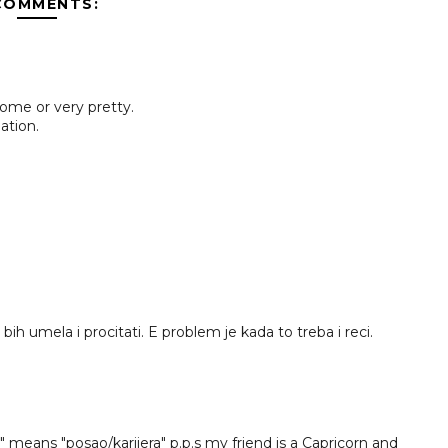
COMMENTS:
some or very pretty.
ation.
 umela i procitati. E problem je kada to treba i reci.
 means "posao/karijera" p.p.s my friend is a Capricorn and