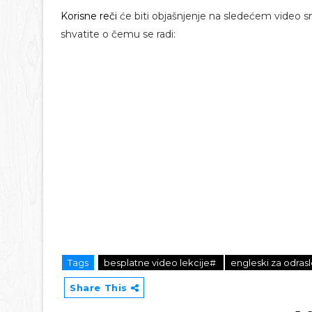
Korisne reči
će biti objašnjenje na sledećem video s
shvatite o čemu se radi:
Tags
besplatne video lekcije#
engleski za odras
Share This