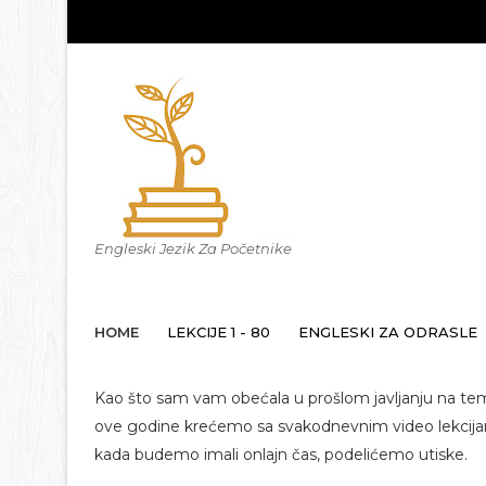
Engleski Jezik Za Početnike
HOME
LEKCIJE 1 - 80
ENGLESKI ZA ODRASLE
Kao što sam vam obećala u prošlom javljanju na t
ove godine krećemo sa svakodnevnim video lekcijama
kada budemo imali onlajn čas, podelićemo utiske.