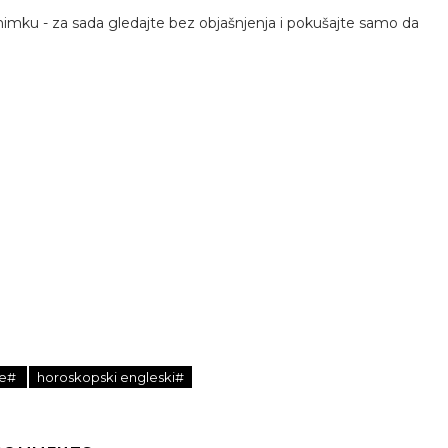
nimku - za sada gledajte bez objašnjenja i pokušajte samo da
le#
horoskopski engleski#