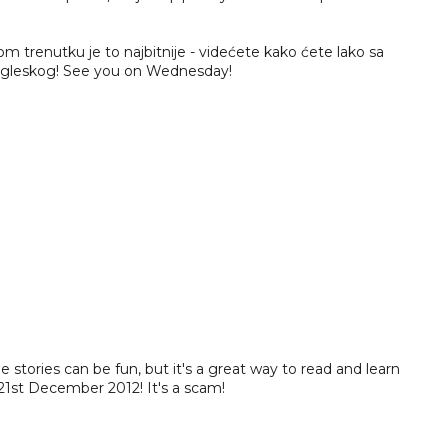
 trenutku je to najbitnije - videćete kako ćete lako sa
engleskog! See you on Wednesday!
tories can be fun, but it's a great way to read and learn
21st December 2012! It's a scam!