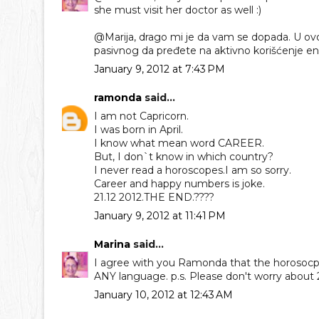
she must visit her doctor as well :)
@Marija, drago mi je da vam se dopada. U ovom
pasivnog da pređete na aktivno korišćenje 
January 9, 2012 at 7:43 PM
ramonda
said...
I am not Capricorn.
I was born in April.
I know what mean word CAREER.
But, I don`t know in which country?
I never read a horoscopes.I am so sorry.
Career and happy numbers is joke.
21.12 2012.THE END.????
January 9, 2012 at 11:41 PM
Marina
said...
I agree with you Ramonda that the horosocpe s
ANY language. p.s. Please don't worry about 
January 10, 2012 at 12:43 AM