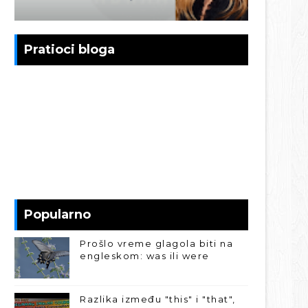
Pratioci bloga
Popularno
Prošlo vreme glagola biti na
engleskom: was ili were
Razlika između "this" i "that",