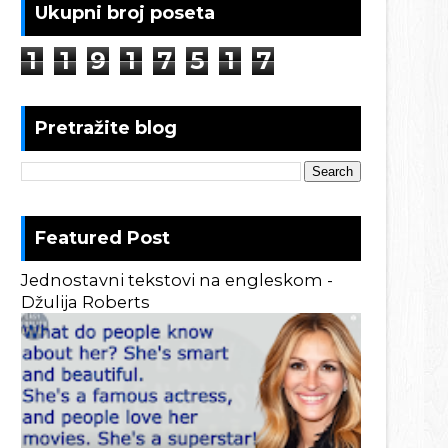
Ukupni broj poseta
1
1
9
1
7
5
1
7
Pretražite blog
Featured Post
Jednostavni tekstovi na engleskom -
Džulija Roberts