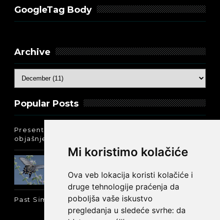
GoogleTag Body
Archive
Popular Posts
Present Perfect Simple - najjednostavnije
objašnjenje :-)
Mi koristimo kolačiće
Prošlo vreme glagola biti na
engleskom: was ili were
Ova veb lokacija koristi kolačiće i
druge tehnologije praćenja da
poboljša vaše iskustvo
Past Simple i Past Continuous - razlika
pregledanja u sledeće svrhe:
da