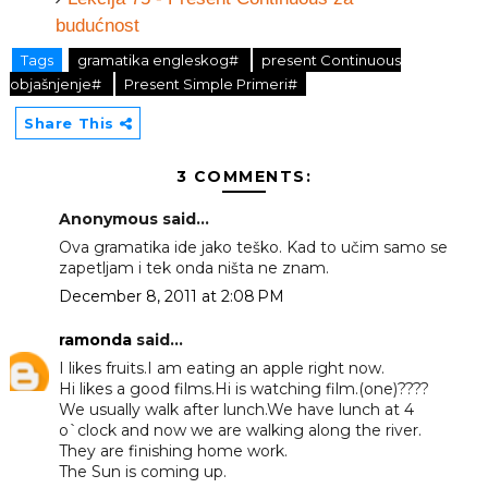
budućnost
Tags
gramatika engleskog#
present Continuous
objašnjenje#
Present Simple Primeri#
Share This
3 COMMENTS:
Anonymous said...
Ova gramatika ide jako teško. Kad to učim samo se
zapetljam i tek onda ništa ne znam.
December 8, 2011 at 2:08 PM
ramonda
said...
I likes fruits.I am eating an apple right now.
Hi likes a good films.Hi is watching film.(one)????
We usually walk after lunch.We have lunch at 4
o`clock and now we are walking along the river.
They are finishing home work.
The Sun is coming up.