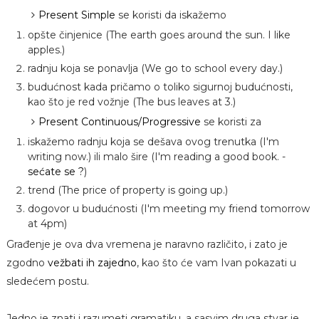
Present Simple
se koristi da iskažemo
opšte činjenice (The earth goes around the sun. I like
apples.)
radnju koja se ponavlja (We go to school every day.)
budućnost kada pričamo o toliko sigurnoj budućnosti,
kao što je red vožnje (The bus leaves at 3.)
Present Continuous/Progressive
se koristi za
iskažemo radnju koja se dešava ovog trenutka (I'm
writing now.) ili malo šire (I'm reading a good book. -
sećate se ?
)
trend (The price of property is going up.)
dogovor u budućnosti (I'm meeting my friend tomorrow
at 4pm)
Građenje je ova dva vremena je naravno različito, i zato je
zgodno
vežbati ih zajedno
, kao što će vam Ivan pokazati u
sledećem postu.
Jedno je znati i razumeti gramatiku, a sasvim druga stvar je