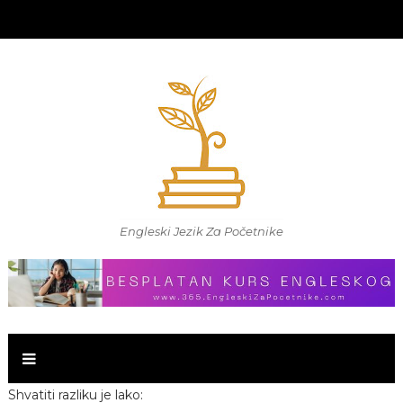
Engleski Jezik Za Početnike
Shvatiti razliku je lako: