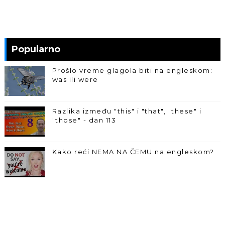
Popularno
Prošlo vreme glagola biti na engleskom:
was ili were
Razlika između "this" i "that", "these" i
"those" - dan 113
Kako reći NEMA NA ČEMU na engleskom?