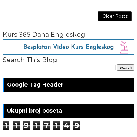
Older Posts
Kurs 365 Dana Engleskog
Search This Blog
Google Tag Header
Ukupni broj poseta
1
1
9
1
7
1
4
9