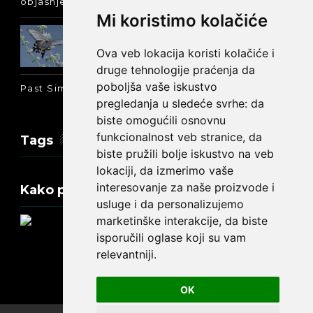
objašnjenje :-)
Mi koristimo kolačiće
Prošlo vreme glagola biti na
engleskom: was ili were
Ova veb lokacija koristi kolačiće i
druge tehnologije praćenja da
poboljša vaše iskustvo
Past Simple i Past Continuous - razlika
pregledanja u sledeće svrhe:
da
biste omogućili osnovnu
funkcionalnost veb stranice
,
da
Tags
biste pružili bolje iskustvo na veb
lokaciji
,
da izmerimo vaše
interesovanje za naše proizvode i
Kako promeniti tekst na engleskom?
usluge i da personalizujemo
marketinške interakcije
,
da biste
isporučili oglase koji su vam
relevantniji
.
Update cookies preferences
OK