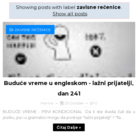
Showing posts with label
zavisne rečenice
.
Show all posts
ZAVISNE REČENICE
Buduće vreme u engleskom - lažni prijatelji,
dan 241
Marina
25 October
0
BUDUĆE VREME - PRVI KONDICIONAL Da li ste ikada čuli da u
jeziku, pa i u gramatici mogu da postoje "lažni prijatelji" = "fa...
Čitaj Dalje »