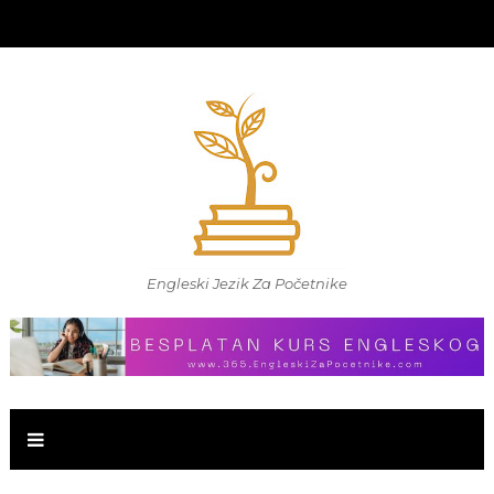
Engleski Jezik Za Početnike