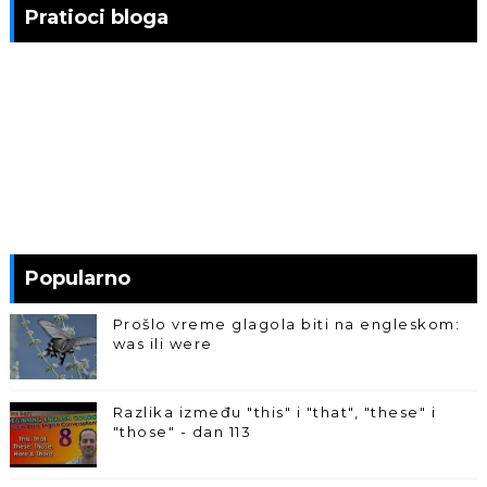
Pratioci bloga
Popularno
Prošlo vreme glagola biti na engleskom:
was ili were
Razlika između "this" i "that", "these" i
"those" - dan 113