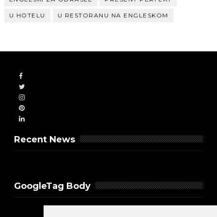
U HOTELU
U RESTORANU NA ENGLESKOM
Recent News
GoogleTag Body