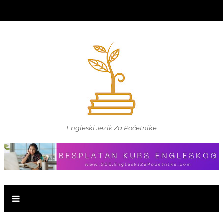
Engleski Jezik Za Početnike