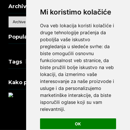
Archive
Mi koristimo kolačiće
Ova veb lokacija koristi kolačiće i
druge tehnologije praćenja da
Popular Posts
poboljša vaše iskustvo
pregledanja u sledeće svrhe:
da
biste omogućili osnovnu
funkcionalnost veb stranice
,
da
Tags
biste pružili bolje iskustvo na veb
lokaciji
,
da izmerimo vaše
interesovanje za naše proizvode i
Kako promeniti tekst na engleskom?
usluge i da personalizujemo
marketinške interakcije
,
da biste
isporučili oglase koji su vam
relevantniji
.
Update cookies preferences
OK