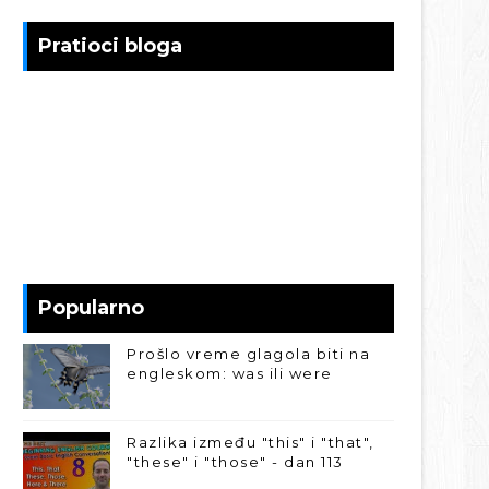
Pratioci bloga
Popularno
Prošlo vreme glagola biti na
engleskom: was ili were
Razlika između "this" i "that",
"these" i "those" - dan 113