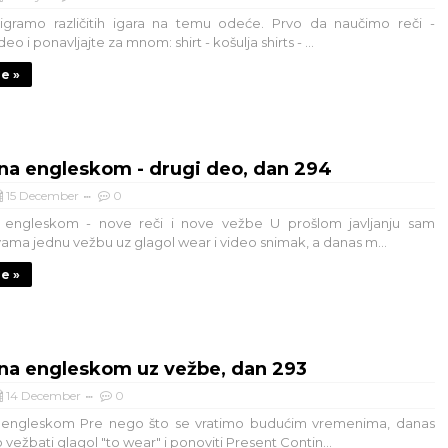
igramo različitih igara na temu odeće. Prvo da naučimo reči -
eo i ponavljajte za mnom: shirt - košulja shirts - ...
je »
na engleskom - drugi deo, dan 294
15 December
0
engleskom - nove reči i nove vežbe U prošlom javljanju sam
vama jednu vežbu uz glagol wear i video snimak, a danas m...
je »
na engleskom uz vežbe, dan 293
14 December
0
engleskom Pre nego što se vratimo budućim vremenima, danas
ežbati glagol "to wear" i ponoviti Present Contin...