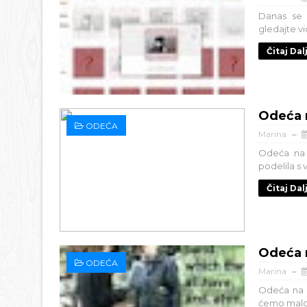
Danas se 
gledajte vid
Čitaj Dal
Odeća 
ODEĆA
Marina
Odeća na 
podelila s 
Čitaj Dal
Odeća 
ODEĆA
Marina
Odeća na 
ćemo malo v