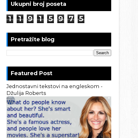
Ukupni broj poseta
1
1
9
1
5
9
7
5
Pretražite blog
Featured Post
Jednostavni tekstovi na engleskom -
Džulija Roberts