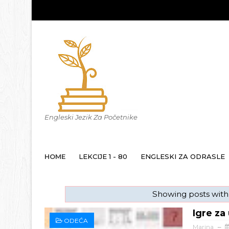
Engleski Jezik Za Početnike
HOME
LEKCIJE 1 - 80
ENGLESKI ZA ODRASLE
Showing posts with
Igre za
ODEĆA
Marina