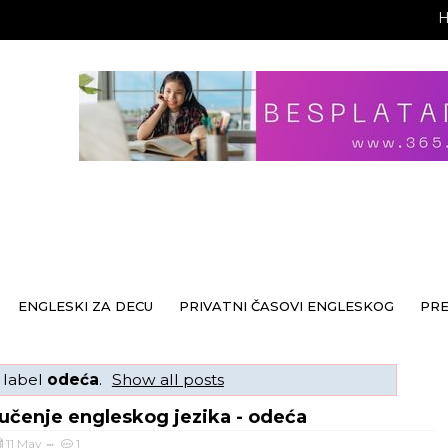
ENGLESKI ZA DECU
PRIVATNI ČASOVI ENGLESKOG
PR
 label
odeća
.
Show all posts
 učenje engleskog jezika - odeća
11 May
1