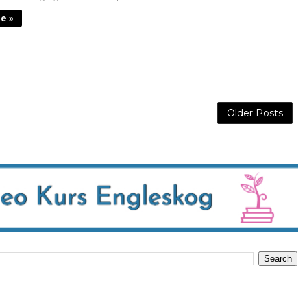
je »
Older Posts