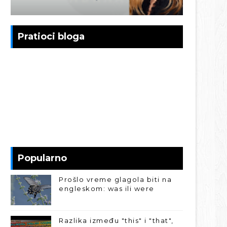
Pratioci bloga
Popularno
Prošlo vreme glagola biti na
engleskom: was ili were
Razlika između "this" i "that",