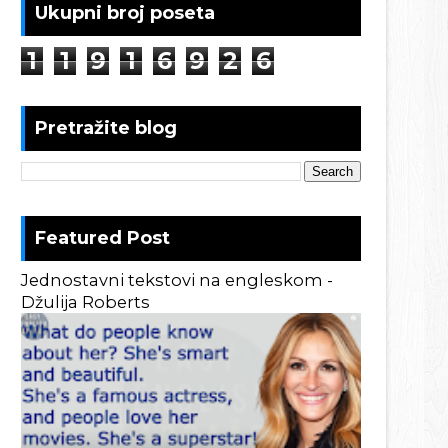
Ukupni broj poseta
1
1
9
1
6
9
2
6
Pretražite blog
Featured Post
Jednostavni tekstovi na engleskom -
Džulija Roberts