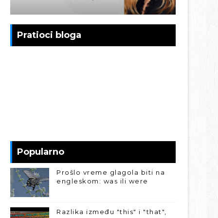
Pratioci bloga
Popularno
Prošlo vreme glagola biti na
engleskom: was ili were
Razlika između "this" i "that",